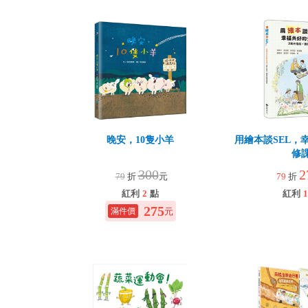
晚安，10隻小羊
用繪本談SEL，
修
300
2
79
折
元
79
折
紅利
2
點
紅利
1
275
元