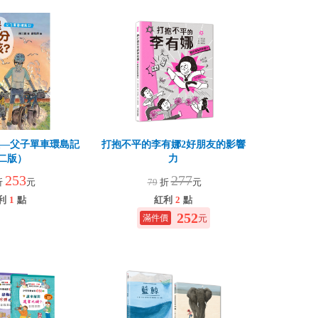
孩—父子單車環島記
打抱不平的李有娜2好朋友的影響
二版）
力
253
277
折
元
79
折
元
利
1
點
紅利
2
點
252
元