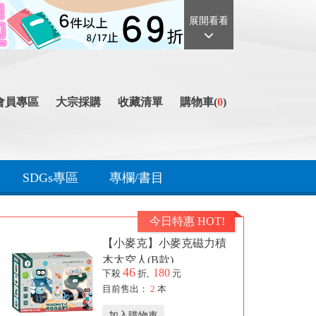
展開看看
會員專區
大宗採購
收藏清單
購物車(
0
)
SDGs專區
專欄/書目
今日特惠 HOT!
【小麥克】小麥克磁力積
木太空人(B款)
46
180
下殺
折,
元
目前售出：
2
本
加入購物車