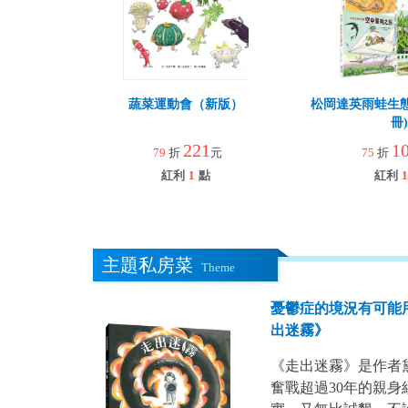
蔬菜運動會（新版）
松岡達英雨蛙生態
冊)
221
1
79
折
元
75
折
紅利
1
點
紅利
1
主題私房菜
Theme
憂鬱症的境況有可能
出迷霧》
《走出迷霧》是作者
奮戰超過30年的親