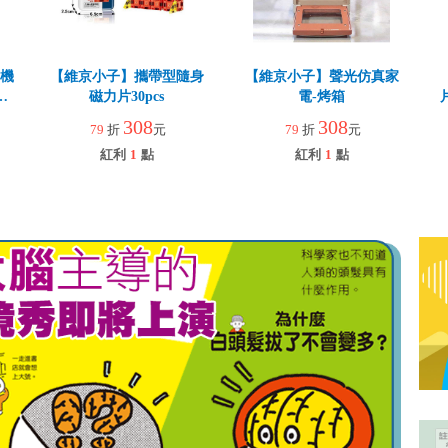
賣機
【維京小子】攜帶型隨身
【維京小子】聲光仿真家
互
磁力片30pcs
電-烤箱
308
308
79
折
元
79
折
元
紅利
1
點
紅利
1
點