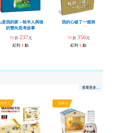
山是我的家－牧羊人與狼
我的心破了一個洞
的雙向思考故事
237
356
79
折
元
79
折
元
紅利
1
點
紅利
1
點
查看更多…
TOP 5
TOP 6