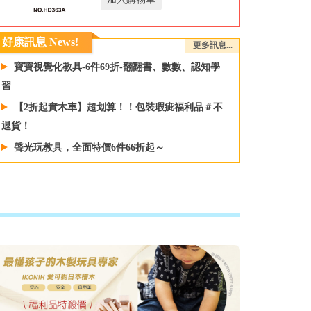
好康訊息 News!
更多訊息...
寶寶視覺化教具-6件69折-翻翻書、數數、認知學
習
【2折起實木車】超划算！！包裝瑕疵福利品＃不
退貨！
聲光玩教具，全面特價6件66折起～
2026 講座 -新書活動