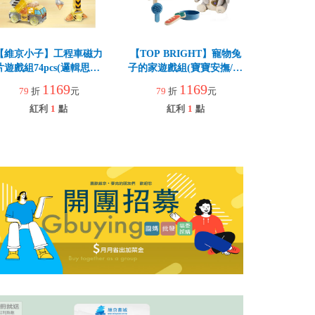
【維京小子】工程車磁力
【TOP BRIGHT】寵物兔
片遊戲組74pcs(邏輯思維/
子的家遊戲組(寶寶安撫/低
空間概念)
幼/互動/角色扮演)
1169
1169
79
折
元
79
折
元
紅利
1
點
紅利
1
點