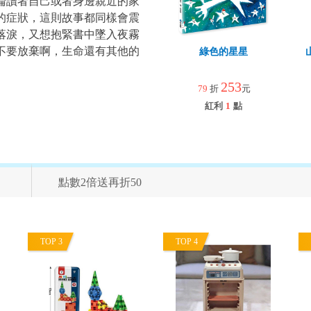
論讀者自己或者身邊親近的家
的症狀，這則故事都同樣會震
落淚，又想抱緊書中墜入夜霧
不要放棄啊，生命還有其他的
綠色的星星
253
79
折
元
紅利
1
點
點數2倍送再折50
TOP 3
TOP 4