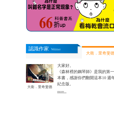
認識作家
Writter
大衛．里奇斐
大家好。
《森林裡的鋼琴師》是我的第
本書，感謝你們翻開這本10 週
紀念版。
大衛．里奇斐德
more...