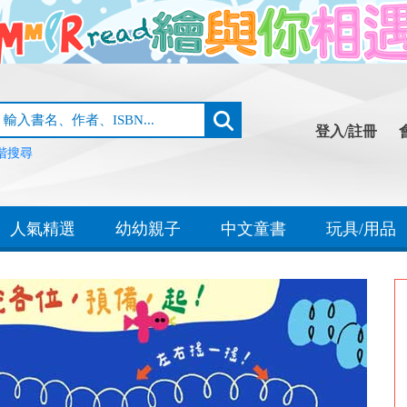
登入/註冊
階搜尋
人氣精選
幼幼親子
中文童書
玩具/用品