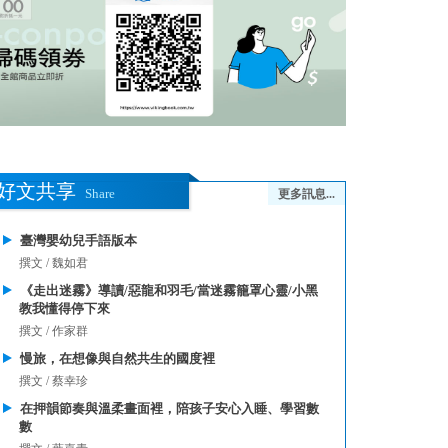
好文共享
Share
更多訊息...
臺灣嬰幼兒手語版本
撰文 / 魏如君
《走出迷霧》導讀/惡龍和羽毛/當迷霧籠罩心靈/小黑
教我懂得停下來
撰文 / 作家群
慢旅，在想像與自然共生的國度裡
撰文 / 蔡幸珍
在押韻節奏與溫柔畫面裡，陪孩子安心入睡、學習數
數