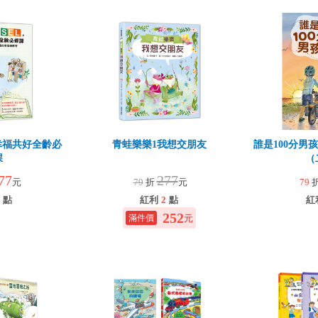
幸福共好全齡必
青蛙樂樂1我想交朋友
誰是100分男
課
（
77
277
元
79
折
元
79
點
紅利
2
點
紅
252
元