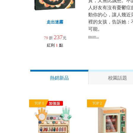
實，又無比誠懇。不
人好友有沒有憂鬱症
動你的心，讓人幾近
裡的女孩，告訴她：
走出迷霧
可能。
237
more...
79
折
元
紅利
1
點
熱銷新品
校園話題
TOP 1
TOP 2