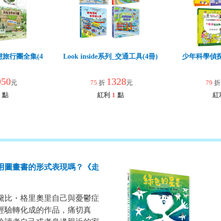
旅行團全集(4
Look inside系列_交通工具(4冊)
少年科學偵探C
050
1328
元
75
折
元
79
點
紅利
1
點
紅
用圖畫書的形式表現嗎？《走
黛比・格里奧里自己與憂鬱症
身經驗轉化成的作品，痛切真