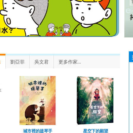
德
劉亞菲
吳文君
更多作家...
一
年
城市裡的提琴手
星空下的願望