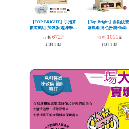
【TOP BRIGHT】手指算
【Top Bright】自動販
數遊戲組-加強版(趣味學數
遊戲組(角色扮演/低幼/
字/基礎數學啟蒙/訓練手眼
動/親子遊戲)
672
1011
79
折
元
79
折
元
協調)
紅利
1
點
紅利
1
點