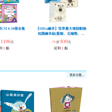
SI 6-10冊全集
【SDGs繪本】世界最大海陸動物
知識繪本組(藍鯨、北極熊、大
象) 一套三冊
1106
830
折
元
79
折
元
利
1
點
紅利
1
點
更多主題...