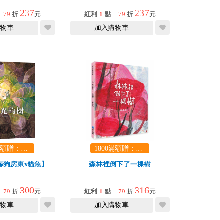
237
237
79
折
元
紅利
1
點
79
折
元
物車
加入購物車
1800滿額贈：口袋玩具一份（隨機出貨） (summer read)
1800滿額贈：口袋玩具一份（隨機出貨） (summer read)
海狗房東x貓魚】
森林裡倒下了一棵樹
300
316
79
折
元
紅利
1
點
79
折
元
物車
加入購物車