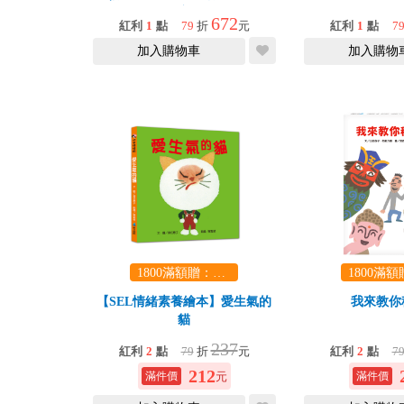
演)
672
紅利
1
點
79
折
元
紅利
1
點
7
加入購物車
加入購物
1800滿額贈：口袋玩具一份（隨機出貨） (summer read)
【SEL情緒素養繪本】愛生氣的
我來教你
貓
237
紅利
2
點
79
折
元
紅利
2
點
7
212
元