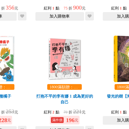
356
900
9
折
元
紅利
1
點
75
折
元
紅利
1
點
車
加入購物車
加入購
1800滿額贈：口袋玩具一份（隨機出貨） (summer read)
1800滿額贈：口袋玩具一份（隨機出貨） (summer read)
種橘子
打抱不平的李有娜 1 成為更好的
發光的樹【
自己
253
221
9
折
元
紅利
2
點
79
折
元
紅利
1
點
228
196
元
元
加入購