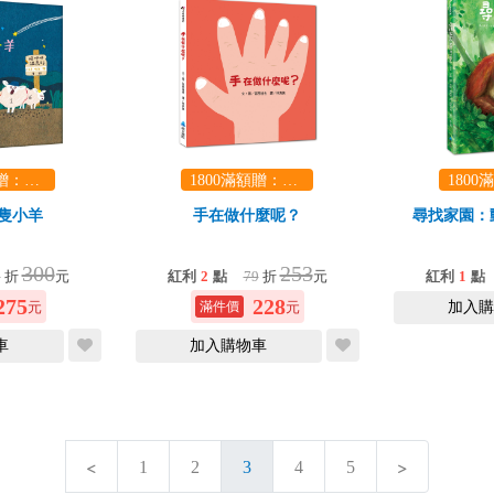
1800滿額贈：口袋玩具一份（隨機出貨） (summer read)
1800滿額贈：口袋玩具一份（隨機出貨） (summer read)
0隻小羊
手在做什麼呢？
尋找家園：
300
253
9
折
元
紅利
2
點
79
折
元
紅利
1
點
275
228
元
元
加入購
車
加入購物車
1
2
3
4
5