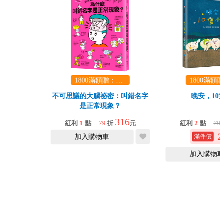
1800滿額贈：口袋玩具一份（隨機出貨） (summer read)
不可思議的大腦祕密：叫錯名字
晚安，1
是正常現象？
316
紅利
1
點
79
折
元
紅利
2
點
7
加入購物車
加入購物