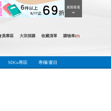
展開看看
會員專區
大宗採購
收藏清單
購物車(
0
)
SDGs專區
專欄/書目