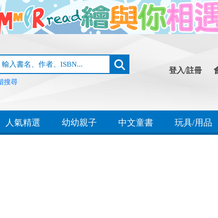
登入/註冊
階搜尋
人氣精選
幼幼親子
中文童書
玩具/用品