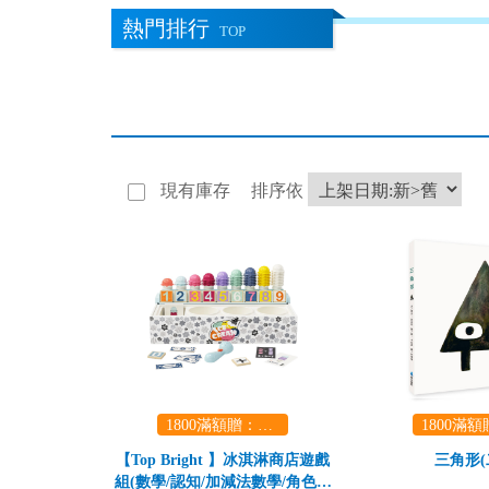
熱門排行
TOP
現有庫存
排序依
1800滿額贈：口袋玩具一份（隨機出貨） (summer read)
【Top Bright 】冰淇淋商店遊戲
三角形(
組(數學/認知/加減法數學/角色扮