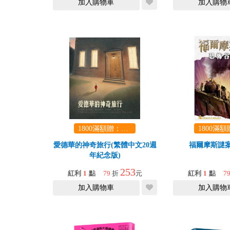
加入購物車
加入購物
1800滿額贈：口袋玩具一份（隨機出貨） (summer read)
愛德華的神奇旅行(繁體中文20週
福爾摩斯謎
年紀念版)
253
紅利
1
點
79
折
元
紅利
1
點
7
加入購物車
加入購物