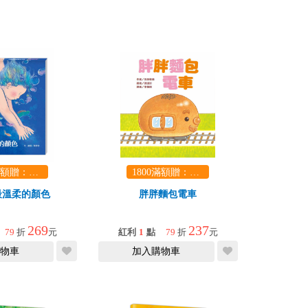
1800滿額贈：口袋玩具一份（隨機出貨） (summer read)
1800滿額贈：口袋玩具一份（隨機出貨） (summer read)
最溫柔的顏色
胖胖麵包電車
269
237
79
折
元
紅利
1
點
79
折
元
物車
加入購物車