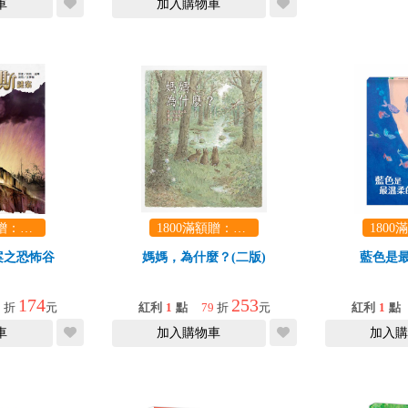
車
加入購物車
1800滿額贈：口袋玩具一份（隨機出貨） (summer read)
1800滿額贈：口袋玩具一份（隨機出貨） (summer read)
案之恐怖谷
媽媽，為什麼？(二版)
藍色是
174
253
9
折
元
紅利
1
點
79
折
元
紅利
1
點
車
加入購物車
加入購