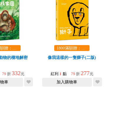
1800滿額贈：口袋玩具一份（隨機出貨） (summer read)
1800滿額贈：口袋玩具一份（隨機出貨） (summer read)
動物的棲地解密
像我這樣的一隻獅子(二版)
332
277
79
折
元
紅利
1
點
79
折
元
物車
加入購物車