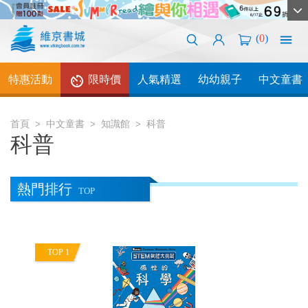
(
0
)
特惠活動
限時價
人氣精選
幼幼親子
中文童書
首頁
中文童書
知識館
科普
科普
熱門排行
TOP
TOP 1
T