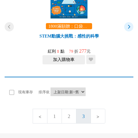
1800滿額贈：口袋玩具一份（隨機出貨） (summer read)
STEM動腦大挑戰：感性的科學
277
紅利
1
點
79
折
元
加入購物車
現有庫存
排序依
1
2
3