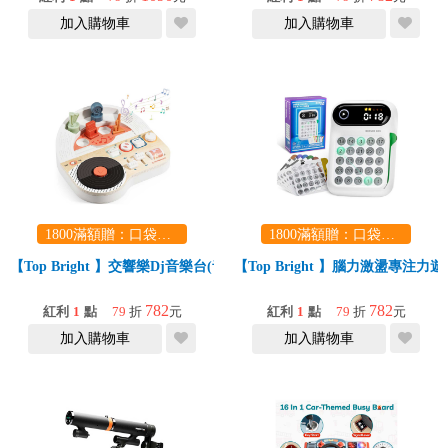
加入購物車
加入購物車
1800滿額贈：口袋玩具一份（隨機出貨） (summer read)
1800滿額贈：口袋玩具一份（隨機出貨） (summer read)
【Top Bright 】交響樂Dj音樂台(音樂啟蒙/手眼協調/感統/禮物)
【Top Bright 】腦力激盪專注
782
782
紅利
1
點
79
折
元
紅利
1
點
79
折
元
加入購物車
加入購物車