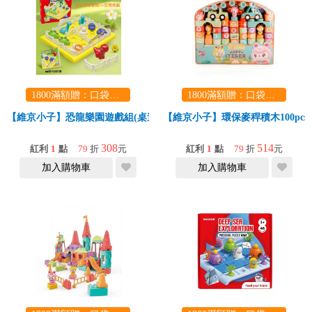
1800滿額贈：口袋玩具一份（隨機出貨） (summer read)
1800滿額贈：口袋玩具一份（隨機出貨） (summer read)
【維京小子】恐龍樂園遊戲組(桌遊/親子互動/闖關/禮物)
【維京小子】環保麥稈積木100pcs(S
308
514
紅利
1
點
79
折
元
紅利
1
點
79
折
元
加入購物車
加入購物車