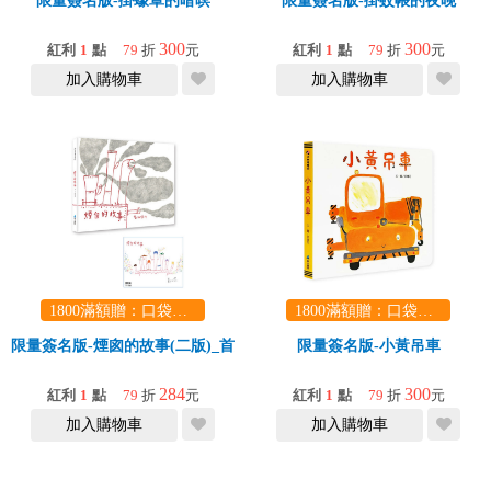
限量簽名版-掛蠓罩的暗暝
限量簽名版-掛蚊帳的夜晚
300
300
紅利
1
點
79
折
元
紅利
1
點
79
折
元
加入購物車
加入購物車
1800滿額贈：口袋玩具一份（隨機出貨） (summer read)
1800滿額贈：口袋玩具一份（隨機出貨） (summer read)
限量簽名版-煙囪的故事(二版)_首刷贈作者簽名海報
限量簽名版-小黃吊車
284
300
紅利
1
點
79
折
元
紅利
1
點
79
折
元
加入購物車
加入購物車