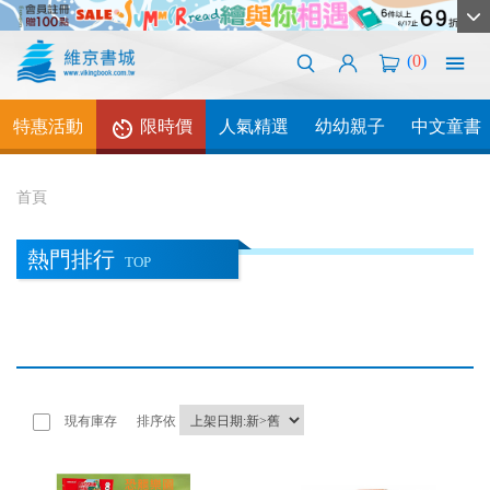
(
0
)
特惠活動
限時價
人氣精選
幼幼親子
中文童書
首頁
熱門排行
TOP
現有庫存
排序依