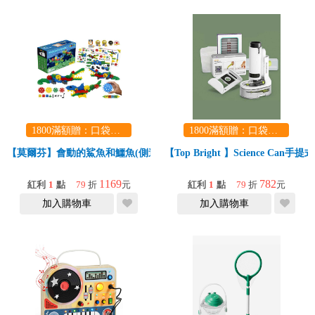
1800滿額贈：口袋玩具一份（隨機出貨） (summer read)
1800滿額贈：口袋玩具一份（隨機出貨） (summer read)
【莫爾芬】會動的鯊魚和鱷魚(側邊連結/空間思維/感統積木)
【Top Bright 】Science C
1169
782
紅利
1
點
79
折
元
紅利
1
點
79
折
元
加入購物車
加入購物車