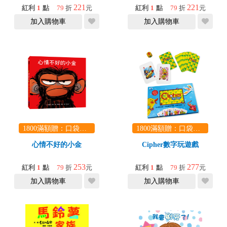
221
221
紅利
1
點
79
折
元
紅利
1
點
79
折
元
加入購物車
加入購物車
1800滿額贈：口袋玩具一份（隨機出貨） (summer read)
1800滿額贈：口袋玩具一份（隨機出貨） (summer read)
心情不好的小金
Cipher數字玩遊戲
253
277
紅利
1
點
79
折
元
紅利
1
點
79
折
元
加入購物車
加入購物車