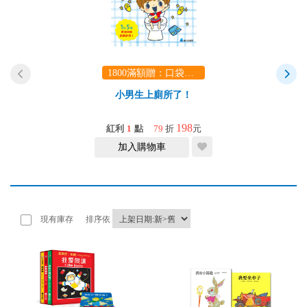
1800滿額贈：口袋玩具一份（隨機出貨） (summer read)
小男生上廁所了！
198
紅利
1
點
79
折
元
加入購物車
現有庫存
排序依