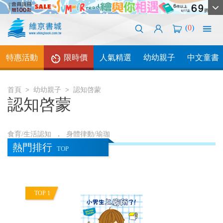
(
0
)
特惠活動
限時價
人氣精選
幼幼親子
中文童書
首頁
幼幼親子
認知啓蒙
認知啓蒙
食育/生活認知
身體律動/瑜珈
熱門排行
TOP
TOP 1
T