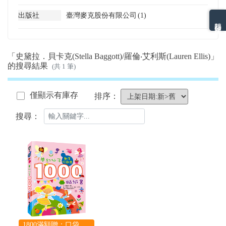
出版社
臺灣麥克股份有限公司
(1)
熱門分類排名
「史黛拉．貝卡克(Stella Baggott)/羅倫‧艾利斯(Lauren Ellis)」
的搜尋結果
(共 1 筆)
僅顯示有庫存
排序：
搜尋：
1800滿額贈：口袋玩具一份（隨機出貨） (summer read)