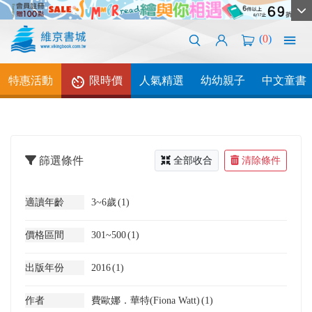
(
0
)
特惠活動
限時價
人氣精選
幼幼親子
中文童書
篩選條件
全部收合
清除條件
適讀年齡
3~6歲
(1)
價格區間
301~500
(1)
出版年份
2016
(1)
作者
費歐娜．華特(Fiona Watt)
(1)