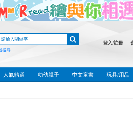
登入/註冊
階搜尋
人氣精選
幼幼親子
中文童書
玩具/用品