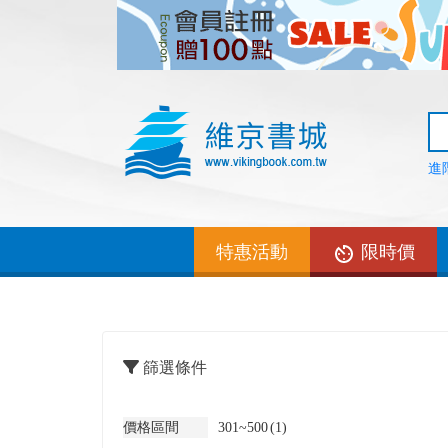
進
特惠活動
限時價
篩選條件
價格區間
301~500
(1)