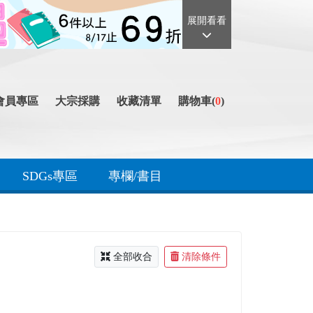
展開看看
會員專區
大宗採購
收藏清單
購物車(
0
)
SDGs專區
專欄/書目
全部收合
清除條件