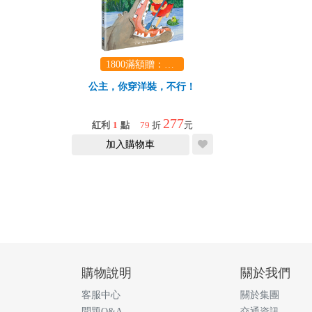
1800滿額贈：口袋玩具一份（隨機出貨） (summer read)
公主，你穿洋裝，不行！
277
紅利
1
點
79
折
元
加入購物車
購物說明
關於我們
客服中心
關於集團
問題Q&A
交通資訊