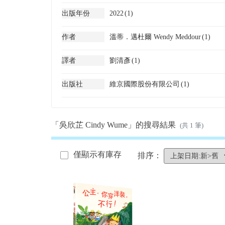
出版年份
2022
(1)
作者
溫蒂．邁杜爾 Wendy Meddour
(1)
譯者
劉清彥
(1)
出版社
維京國際股份有限公司
(1)
「吳欣芷 Cindy Wume」的搜尋結果
(共 1 筆)
僅顯示有庫存
排序：