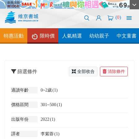
(
0
)
特惠活動
限時價
人氣精選
幼幼親子
中文童書
篩選條件
全部收合
清除條件
適讀年齡
0~2歲
(1)
價格區間
301~500
(1)
出版年份
2022
(1)
譯者
李紫蓉
(1)