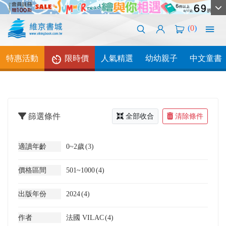
(
0
)
特惠活動
限時價
人氣精選
幼幼親子
中文童書
篩選條件
全部收合
清除條件
適讀年齡
0~2歲
(3)
價格區間
501~1000
(4)
出版年份
2024
(4)
作者
法國 VILAC
(4)