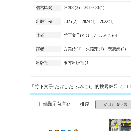
價格區間
0~300
(3)
301~500
(1)
出版年份
2025
(2)
2024
(1)
2022
(1)
作者
竹下文子(たけした ふみこ)
(4)
譯者
方美鈴
(1)
朱燕翔
(1)
黃惠綺
(2)
出版社
東方出版社
(4)
「竹下文子(たけした ふみこ)」的搜尋結果
(共 4 
僅顯示有庫存
排序：