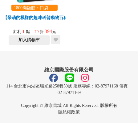
1800滿額贈：口袋玩具一份（隨機出貨） (summer read)
【呆萌的模樣的趣味科普動物百科】不可思議的動物大集合
394
紅利
1
點
79
折
元
加入購物車
維京國際股份有限公司
114 台北市內湖區瑞光路258巷50號 服務專線：02-87971168 傳真：
02-87971169
Copyright © 維京書城 All Rights Reserved. 版權所有
隱私權政策