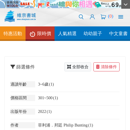
(
0
)
特惠活動
限時價
人氣精選
幼幼親子
中文童書
篩選條件
全部收合
清除條件
適讀年齡
3~6歲
(1)
價格區間
301~500
(1)
出版年份
2022
(1)
作者
菲利浦．邦廷 Philip Bunting
(1)