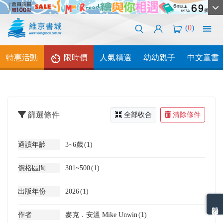
(
0
)
特惠活動
限時價
人氣精選
幼幼親子
中文童書
篩選條件
全部收合
清除條件
適讀年齡
3~6歲
(1)
價格區間
301~500
(1)
出版年份
2026
(1)
熱門分類排名
作者
麥克．安溫 Mike Unwin
(1)