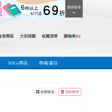
展開看看
會員專區
大宗採購
收藏清單
購物車(
0
)
SDGs專區
專欄/書目
全部收合
清除條件