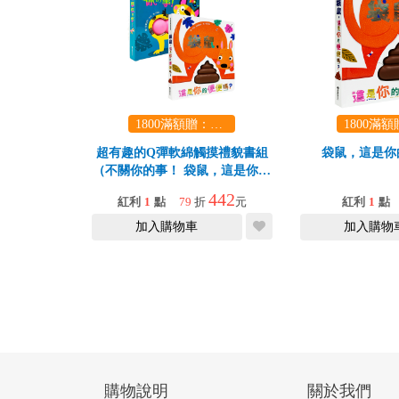
1800滿額贈：口袋玩具一份（隨機出貨） (summer read)
超有趣的Q彈軟綿觸摸禮貌書組
袋鼠，這是你
（不關你的事！ 袋鼠，這是你的
便便嗎？）
442
紅利
1
點
79
折
元
紅利
1
點
加入購物車
加入購物
購物說明
關於我們