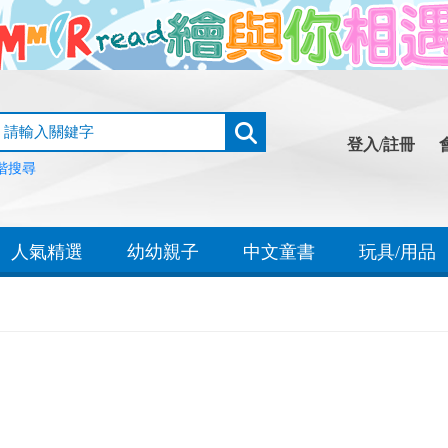
登入/註冊
階搜尋
人氣精選
幼幼親子
中文童書
玩具/用品