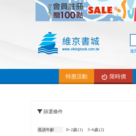
進
特惠活動
限時價
篩選條件
適讀年齡
0~2歲
(1)
3~6歲
(2)