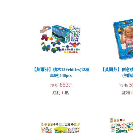
【莫爾芬】積木12Vehicles(12種
【莫爾芬】創意積木
車輛)140pcs
(初階
853
5
79
折
元
79
折
紅利
1
點
紅利
1