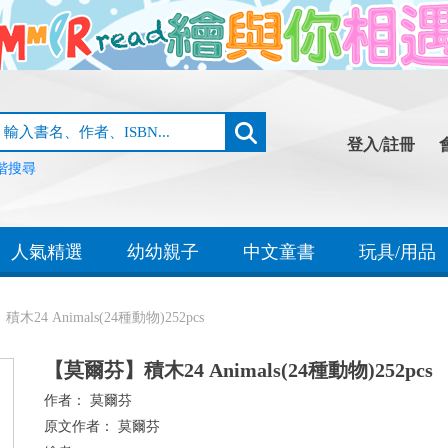
登入/註冊
階搜尋
人氣精選
幼幼親子
中文童書
玩具/用品
24 Animals(24種動物)252pcs
【莫爾芬】積木24 Animals(24種動物)252pcs
作者：
莫爾芬
原文作者：
莫爾芬