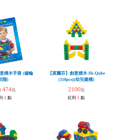
意積木手冊 (齒輪
【莫爾芬】創意積木 Hi-Qube
初階)
(110pcs)(幼兒建構)
474
2100
折
元
元
利
1
點
紅利
1
點