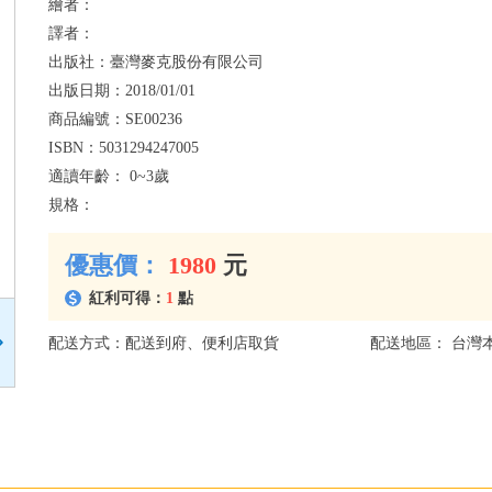
繪者：
譯者：
出版社：
臺灣麥克股份有限公司
出版日期：
2018/01/01
商品編號：
SE00236
ISBN：
5031294247005
適讀年齡：
0~3歲
規格：
優惠價：
1980
元
紅利可得：
1
點
配送方式：配送到府、便利店取貨
配送地區： 台灣