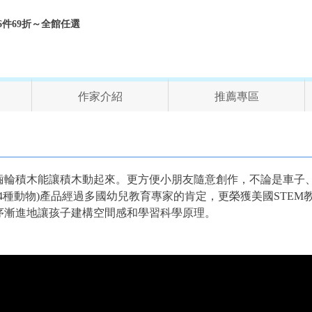
折、6件69折～全館任選
作家介紹
推薦專區
齒輪積木能讓積木動起來。更方便小朋友隨意創作，不論是車子
s(24種動物)產品經過多國幼兒教育專家的肯定，更榮獲美國STEM
序漸進地讓孩子建構空間感和學習科學原理。