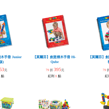
手冊 Junior
【莫爾芬】創意積木手冊 Hi-
【莫爾芬】創
版)
Qube
53
395
元
79
折
元
79
點
紅利
1
點
紅