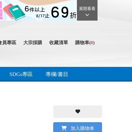
展開看看
會員專區
大宗採購
收藏清單
購物車(
0
)
SDGs專區
專欄/書目
加入購物車