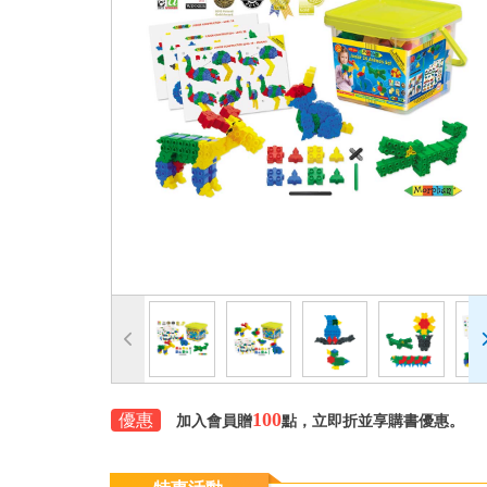
100
優惠
加入會員贈
點，立即折並享購書優惠。