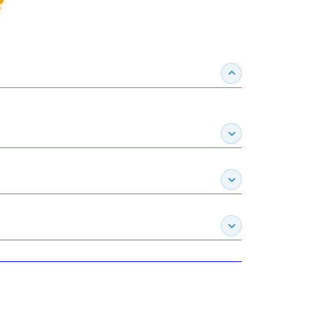
收合得獎紀錄
展開作家介紹
展開推薦專區
展開訂購須知