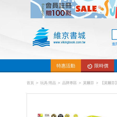
進
特惠活動
限時價
首頁
玩具/用品
品牌專區
莫爾芬
【莫爾芬】積木