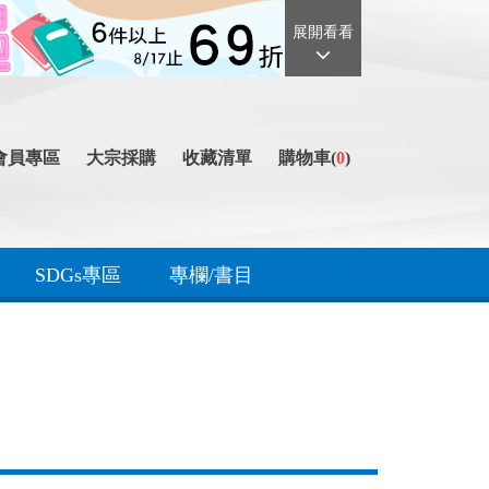
展開看看
會員專區
大宗採購
收藏清單
購物車(
0
)
SDGs專區
專欄/書目