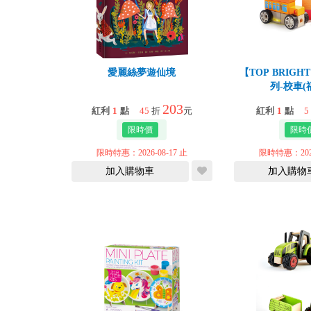
愛麗絲夢遊仙境
【TOP BRIG
列-校車(
203
紅利
1
點
45
折
元
紅利
1
點
5
限時特惠：2026-08-17 止
限時特惠：2026
加入購物車
加入購物