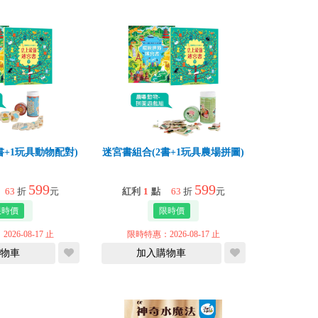
書+1玩具動物配對)
迷宮書組合(2書+1玩具農場拼圖)
599
599
63
折
元
紅利
1
點
63
折
元
26-08-17 止
限時特惠：2026-08-17 止
物車
加入購物車