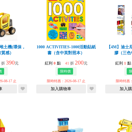
實木堆土機(環保，
1000 ACTIVITIES-1000活動貼紙
【4M】迪士
有質感）
書（含中英對照本）
膠（三色
390
200
5
折
元
紅利
0
點
41
折
元
紅利
1
點
-08-17 止
限時特惠：2026-08-17 止
限時特惠：20
車
加入購物車
加入購