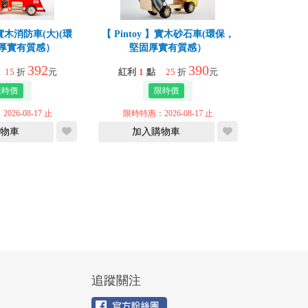
 】實木消防車(大)(環
【 Pintoy 】實木砂石車(環保，
厚實有質感）
堅固厚實有質感）
392
390
15
折
元
紅利
1
點
25
折
元
26-08-17 止
限時特惠：2026-08-17 止
物車
加入購物車
追蹤關注