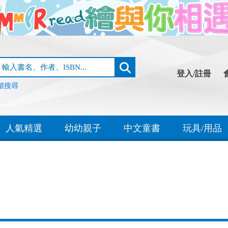
登入/註冊
階搜尋
人氣精選
幼幼親子
中文童書
玩具/用品