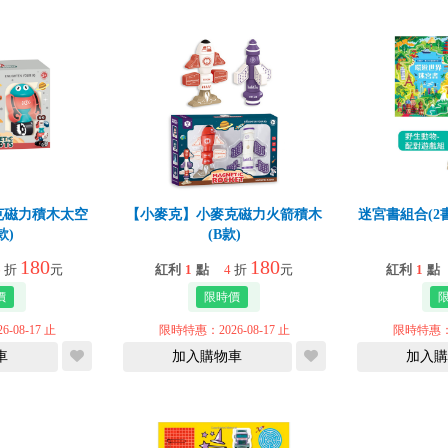
克磁力積木太空
【小麥克】小麥克磁力火箭積木
迷宮書組合(2
款)
(B款)
180
180
6
折
元
紅利
1
點
4
折
元
紅利
1
點
-08-17 止
限時特惠：2026-08-17 止
限時特惠：20
車
加入購物車
加入購