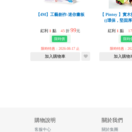
【4M】工藝創作-迷你畫板
【 Pintoy 】
((環保，堅固
99
紅利
1
點
45
折
元
紅利
1
點
1
限時特惠：2026-08-17 止
限時特惠：2026
加入購物車
加入購物
購物說明
關於我們
客服中心
關於集團