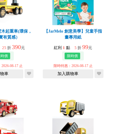
 】實木起重車(環保，
【JarMelo 創意美學】兒童手指
實有質感）
畫專用紙
390
99
25
折
元
紅利
1
點
5
折
元
26-08-17 止
限時特惠：2026-08-17 止
物車
加入購物車