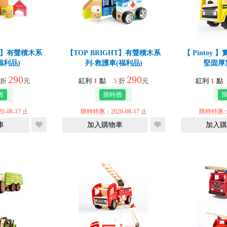
HT】有聲積木系
【TOP BRIGHT】有聲積木系
【 Pintoy
福利品)
列-救護車(福利品)
堅固厚
290
290
折
元
紅利
1
點
5
折
元
紅利
1
點
-08-17 止
限時特惠：2026-08-17 止
限時特惠：20
車
加入購物車
加入購