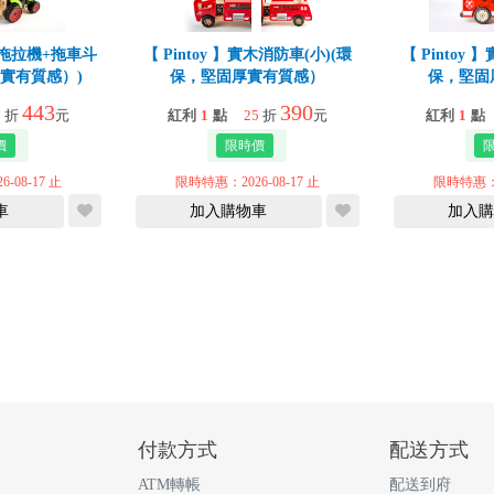
實木拖拉機+拖車斗
【 Pintoy 】實木消防車(小)(環
【 Pintoy
厚實有質感）)
保，堅固厚實有質感）
保，堅固
443
390
7
折
元
紅利
1
點
25
折
元
紅利
1
點
-08-17 止
限時特惠：2026-08-17 止
限時特惠：20
車
加入購物車
加入購
付款方式
配送方式
ATM轉帳
配送到府