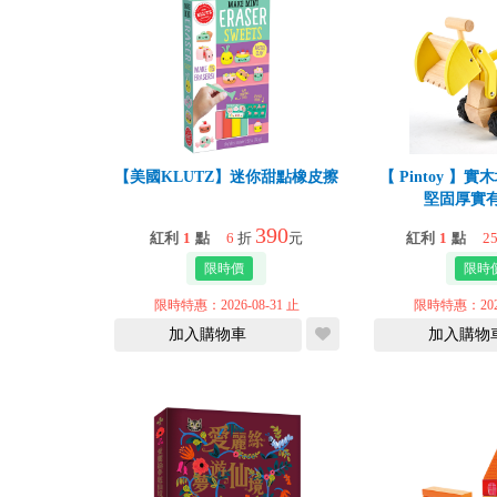
【美國KLUTZ】迷你甜點橡皮擦
【 Pintoy 】
堅固厚實
390
紅利
1
點
6
折
元
紅利
1
點
2
限時特惠：2026-08-31 止
限時特惠：2026
加入購物車
加入購物