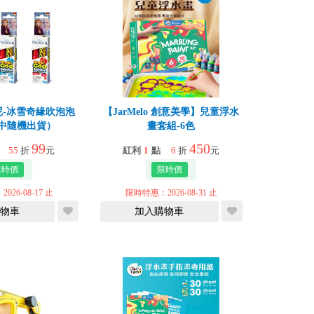
尼-冰雪奇緣吹泡泡
【JarMelo 創意美學】兒童浮水
中隨機出貨）
畫套組-6色
99
450
55
折
元
紅利
1
點
6
折
元
26-08-17 止
限時特惠：2026-08-31 止
物車
加入購物車