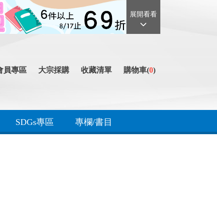
展開看看
會員專區
大宗採購
收藏清單
購物車(
0
)
SDGs專區
專欄/書目