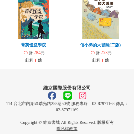
菁英怪盜學院
信小弟的大冒險(二版)
284
253
79
折
元
79
折
元
紅利
1
點
紅利
1
點
維京國際股份有限公司
114 台北市內湖區瑞光路258巷50號 服務專線：02-87971168 傳真：
02-87971169
Copyright © 維京書城 All Rights Reserved. 版權所有
隱私權政策