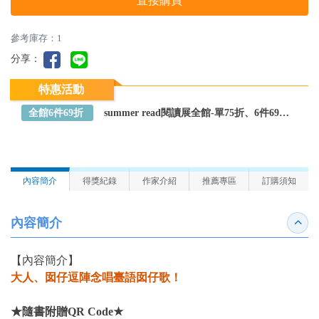
直接購買
參考庫存：1
分享：
特惠活動
全館6件69折
summer read閱讀展全館-單75折、6件69折～全館任選
內容簡介
得獎紀錄
作家介紹
推薦專區
訂購須知
內容簡介
收合
【內容簡介】
大人、囡仔逗陣念唱臺語囡仔歌！
★隨書附贈QR Code★