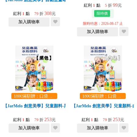
99
紅利
1
點
5
折
元
308
紅利
1
點
79
折
元
加入購物車
限時特惠：2026-08-17 止
加入購物車
1800滿額贈：口袋玩具一份（隨機出貨） (summer read)
1800滿額贈：口袋玩具一份（隨機出貨） (summer read)
【JarMelo 創意美學】兒童顏料-黑色
【JarMelo 創意美學】兒童顏料-
253
253
紅利
1
點
79
折
元
紅利
1
點
79
折
元
加入購物車
加入購物車