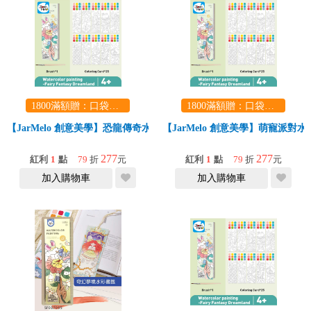
1800滿額贈：口袋玩具一份（隨機出貨） (summer read)
1800滿額贈：口袋玩具一份（隨機出貨） (summer read)
【JarMelo 創意美學】恐龍傳奇水彩書籤
【JarMelo 創意美學】萌寵派對
277
277
紅利
1
點
79
折
元
紅利
1
點
79
折
元
加入購物車
加入購物車