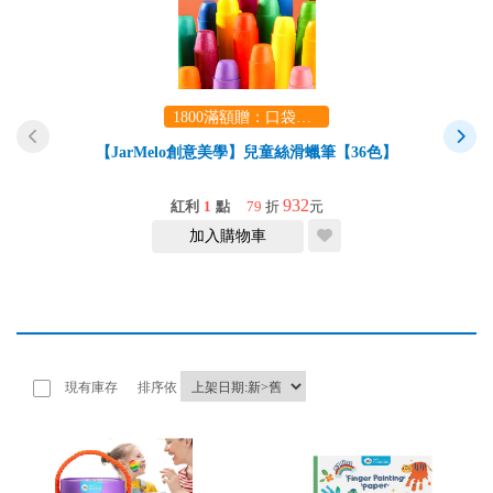
1800滿額贈：口袋玩具一份（隨機出貨） (summer read)
【JarMelo創意美學】兒童絲滑蠟筆【36色】
932
紅利
1
點
79
折
元
加入購物車
現有庫存
排序依