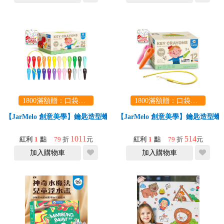
1800滿額贈：口袋玩具一份（隨機出貨） (summer read)
1800滿額贈：口袋玩具一份（隨機出貨） (summer read)
【JarMelo 創意美學】鑰匙造型蠟筆【24色】
【JarMelo 創意美學】鑰匙造型蠟
1011
514
紅利
1
點
79
折
元
紅利
1
點
79
折
元
加入購物車
加入購物車