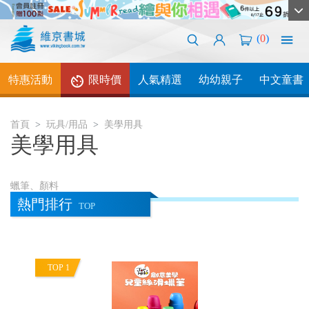
(
0
)
特惠活動
限時價
人氣精選
幼幼親子
中文童書
首頁
玩具/用品
美學用具
美學用具
蠟筆、顏料
熱門排行
TOP
TOP 1
T