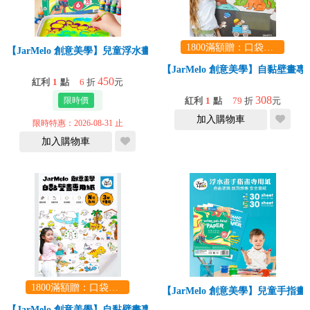
1800滿額贈：口袋玩具一份（隨機出貨） (summer read)
【JarMelo 創意美學】兒童浮水畫套組-6色
【JarMelo 創意美學】自黏壁畫
450
紅利
1
點
6
折
元
308
紅利
1
點
79
折
元
加入購物車
限時特惠：2026-08-31 止
加入購物車
1800滿額贈：口袋玩具一份（隨機出貨） (summer read)
【JarMelo 創意美學】兒童手指
【JarMelo 創意美學】自黏壁畫專用紙_動物