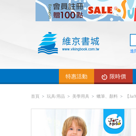
進
特惠活動
限時價
首頁
玩具/用品
美學用具
蠟筆、顏料
【Ja