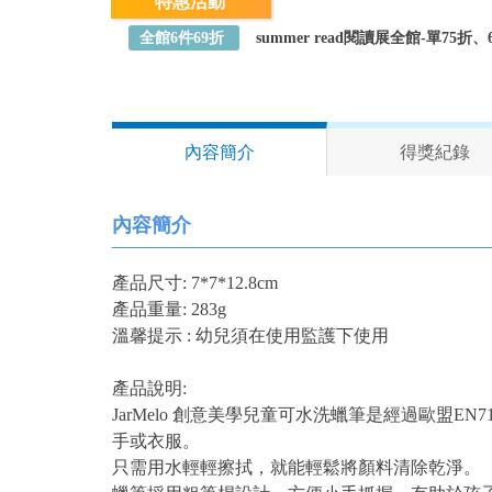
特惠活動
全館6件69折
summer read閱讀展全館-單75
內容簡介
得獎紀錄
內容簡介
產品尺寸: 7*7*12.8cm
產品重量: 283g
​​​溫馨提示 : 幼兒須在使用監護下使用
產品說明:
JarMelo 創意美學兒童可水洗蠟筆是經過歐
手或衣服。
只需用水輕輕擦拭，就能輕鬆將顏料清除乾淨。