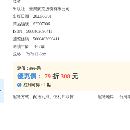
譯者：
出版社：
臺灣麥克股份有限公司
出版日期：
2023/06/01
商品編號：
SF007006
ISBN：
5060462690411
國際條碼：
5060462690411
適讀年齡：
4~7歲
規格：
7x7x12.8cm
定價：
390 元
優惠價：
79
折
308
元
紅利可得：
1
點
配送方式：配送到府、便利店取貨
配送地區： 台灣