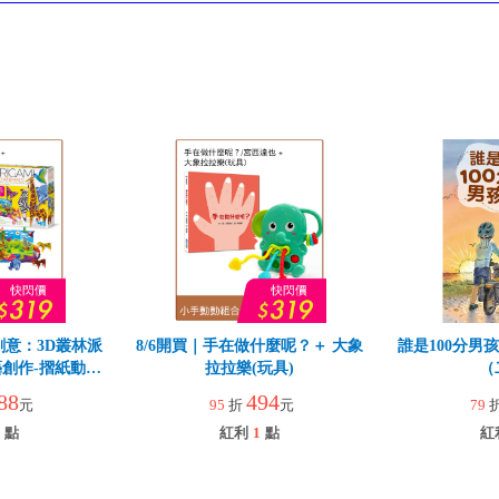
創意：3D叢林派
8/6開買｜手在做什麼呢？＋ 大象
誰是100分男
創作-摺紙動物
拉拉樂(玩具)
（
88
494
元
95
折
元
79
點
紅利
1
點
紅