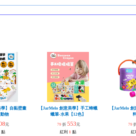
創意美學】自黏壁畫
【JarMelo 創意美學】手工蜂蠟
【JarMelo
_動物
蠟筆-水果【12色】
料
08
553
元
79
折
元
79
點
紅利
1
點
紅