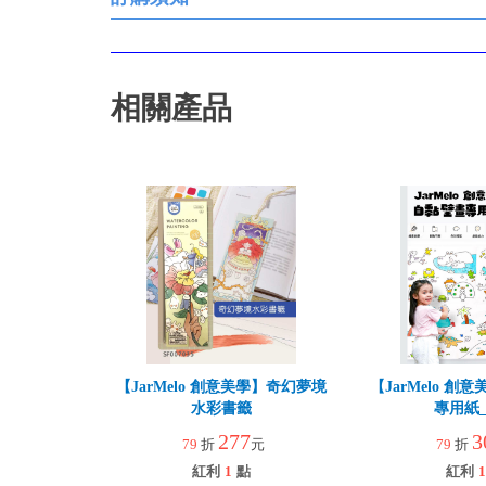
相關產品
【JarMelo 創意美學】奇幻夢境
【JarMelo 
水彩書籤
專用紙
277
3
79
折
元
79
折
紅利
1
點
紅利
1