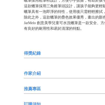
蠟筆採用粗筆桿設計，方便小手抓握，有助於孩
這款蠟筆採用三角錐筆頭設計，讓孩子能夠更輕
蠟筆具有一泡即淨的特性，使用後只需輕輕擦拭
除此之外，這款蠟筆的疊色效果優秀，畫出的顏
JarMelo 創意美學兒童可水洗蠟筆是一款安
有良好的耐用性和易於清潔的特點。
得獎紀錄
作家介紹
推薦專區
訂購須知