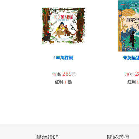
100萬棵樹
菁英怪
269
2
79
折
元
79
折
紅利
1
點
紅利
1
購物說明
關於我們