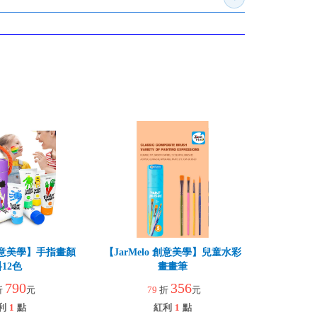
展開訂購須知
 創意美學】手指畫顏
【JarMelo 創意美學】兒童水彩
12色
畫畫筆
790
356
折
元
79
折
元
利
1
點
紅利
1
點