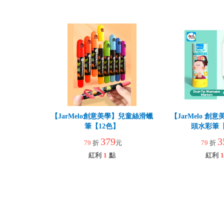
【JarMelo創意美學】兒童絲滑蠟
【JarMelo 
筆【12色】
頭水彩筆【
379
3
79
折
元
79
折
紅利
1
點
紅利
1