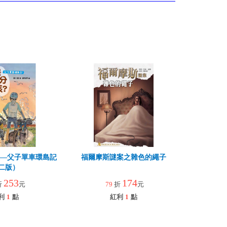
孩—父子單車環島記
福爾摩斯謎案之雜色的繩子
二版）
253
174
折
元
79
折
元
利
1
點
紅利
1
點