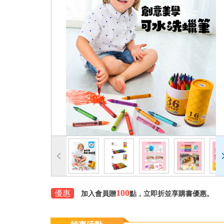
100
優惠
加入會員贈
點，立即折並享購書優惠。