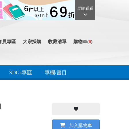
展開看看
會員專區
大宗採購
收藏清單
購物車(
0
)
SDGs專區
專欄/書目
】
加入購物車