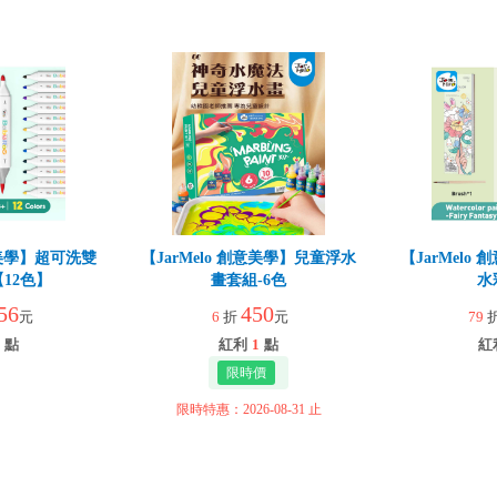
創意美學】超可洗雙
【JarMelo 創意美學】兒童浮水
【JarMelo
12色】
畫套組-6色
水
56
450
元
6
折
元
79
點
紅利
1
點
紅
限時特惠：2026-08-31 止