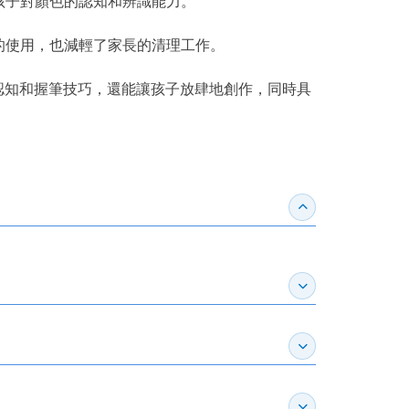
孩子對顏色的認知和辨識能力。
的使用，也減輕了家長的清理工作。
色認知和握筆技巧，還能讓孩子放肆地創作，同時具
收合得獎紀錄
展開作家介紹
展開推薦專區