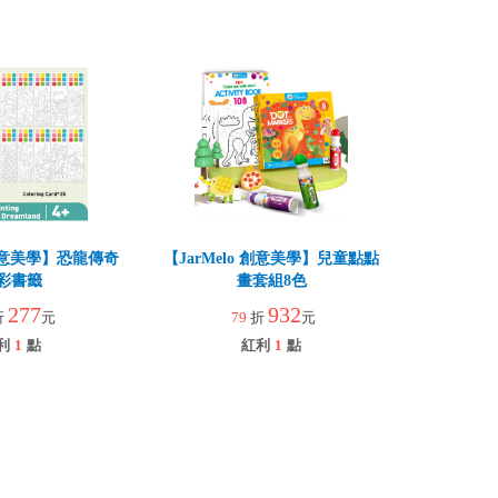
 創意美學】恐龍傳奇
【JarMelo 創意美學】兒童點點
彩書籤
畫套組8色
277
932
折
元
79
折
元
利
1
點
紅利
1
點