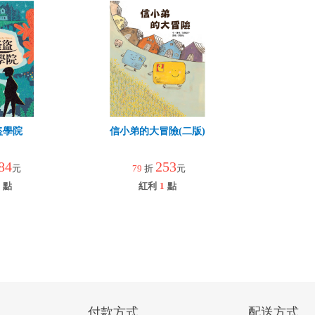
盜學院
信小弟的大冒險(二版)
84
253
元
79
折
元
點
紅利
1
點
付款方式
配送方式