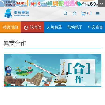
(
0
)
特惠活動
限時價
人氣精選
幼幼親子
中文童書
異業合作