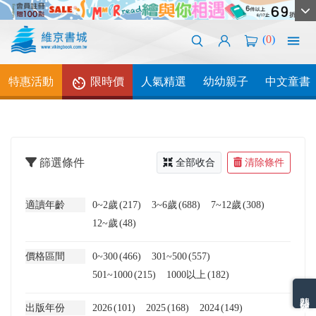
(
0
)
特惠活動
限時價
人氣精選
幼幼親子
中文童書
篩選條件
全部收合
清除條件
適讀年齡
0~2歲
(217)
3~6歲
(688)
7~12歲
(308)
12~歲
(48)
價格區間
0~300
(466)
301~500
(557)
501~1000
(215)
1000以上
(182)
熱門分類排名
出版年份
2026
(101)
2025
(168)
2024
(149)