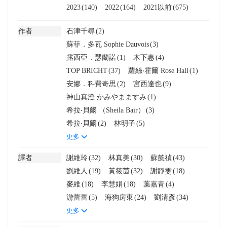
2023
(140)
2022
(164)
2021以前
(675)
作者
石津千尋
(2)
蘇菲．多瓦 Sophie Dauvois
(3)
露西亞．瑟蘭諾
(1)
木下惠
(4)
TOP BRICHT
(37)
蘿絲‧霍爾 Rose Hall
(1)
安娜．科費奇思
(2)
宮西達也
(9)
神山真澄 かみやまますみ
(1)
希拉‧貝爾 （Sheila Bair）
(3)
希拉‧貝爾
(2)
林明子
(5)
更多
譯者
謝維玲
(32)
林真美
(30)
蘇懿禎
(43)
劉維人
(19)
黃筱茵
(32)
謝靜雯
(18)
麥維
(18)
李慧娟
(18)
葉嘉青
(4)
游蕾蕾
(5)
海狗房東
(24)
劉清彥
(34)
更多