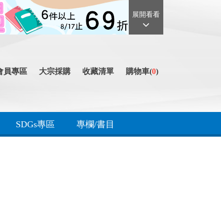
展開看看
會員專區
大宗採購
收藏清單
購物車(
0
)
SDGs專區
專欄/書目