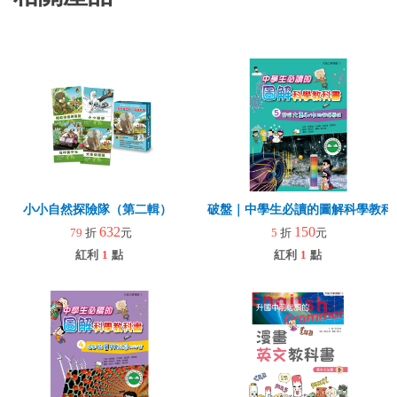
小小自然探險隊（第二輯）
破盤｜中學生必讀的圖解科學教科
632
150
79
折
元
5
折
元
紅利
1
點
紅利
1
點