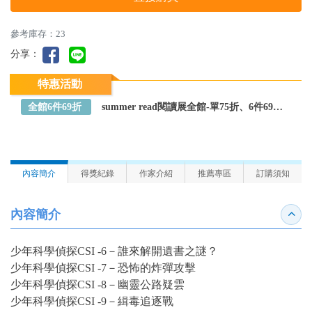
參考庫存：23
分享：
特惠活動
全館6件69折
summer read閱讀展全館-單75折、6件69折～全館任選
內容簡介
得獎紀錄
作家介紹
推薦專區
訂購須知
內容簡介
收合
少年科學偵探CSI -6－誰來解開遺書之謎？
少年科學偵探CSI -7－恐怖的炸彈攻擊
少年科學偵探CSI -8－幽靈公路疑雲
少年科學偵探CSI -9－緝毒追逐戰