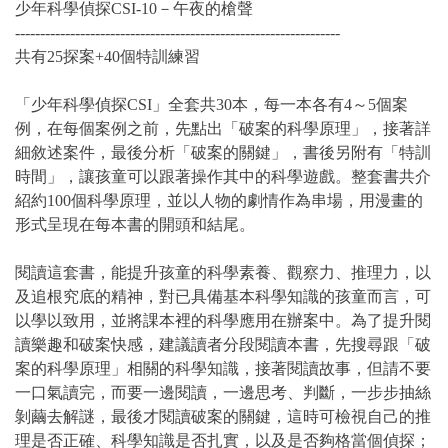
少年科學偵探CSI-10－午夜的槍聲
-----------------------------------------------------------------
共有25探案+40個特訓練習
「少年科學偵探CSI」全套共30本，每一本各有4～5個案
例，在每個案例之前，先點出「破案的科學原理」，接著詳
細敘述案件，最後分析「破案的關鍵」，書後另附有「特訓
時間」，讓孩童可以跟著操作其中的科學遊戲。整套書共介
紹約100個科學原理，並以人物的劇情作為串場，用漫畫的
形式呈現在每本書的開頭和結尾。
閱讀這套書，能提升孩童的科學素養、觀察力、推理力，以
及追根究底的精神，對已具備基本科學知識的孩童而言，可
以學以致用，並將課本裡的科學應用在辦案中。為了提升閱
讀樂趣和破案快感，建議讀者分段閱讀本書，先搜尋跟「破
案的科學原理」相關的科學知識，接著閱讀故事，但請不要
一口氣讀完，而要一邊閱讀，一邊思考、判斷，一步步抽絲
剝繭去解謎，最後才閱讀破案的關鍵，這時可檢視自己的推
理是否正確、科學知識是否扎實，以及是否夠格當個偵探；