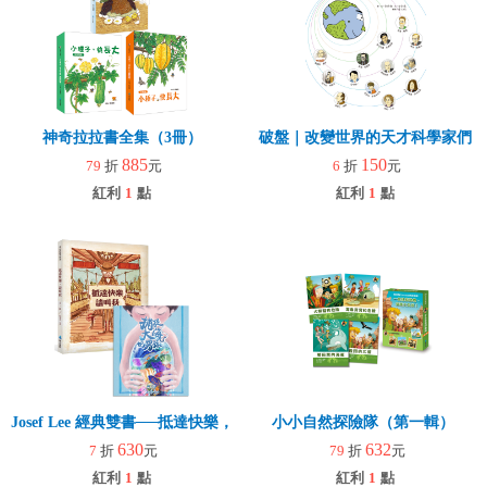
神奇拉拉書全集（3冊）
破盤｜改變世界的天才科學家們
885
150
79
折
元
6
折
元
紅利
1
點
紅利
1
點
Josef Lee 經典雙書──抵達快樂，請叫我+捕捉大海的男孩
小小自然探險隊（第一輯）
630
632
7
折
元
79
折
元
紅利
1
點
紅利
1
點