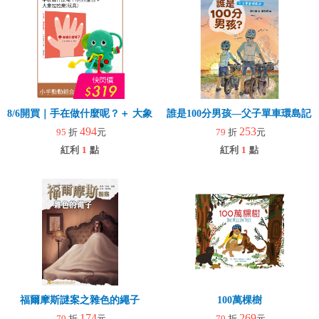
8/6開買｜手在做什麼呢？＋ 大象拉拉樂(玩具)
誰是100分男孩—父子單車環島記
494
253
95
折
元
79
折
元
紅利
1
點
紅利
1
點
福爾摩斯謎案之雜色的繩子
100萬棵樹
174
269
79
折
元
79
折
元