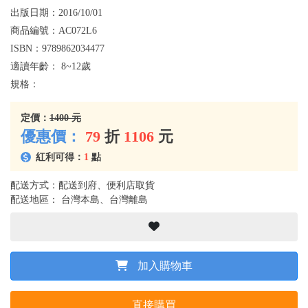
出版日期：
2016/10/01
商品編號：
AC072L6
ISBN：
9789862034477
適讀年齡：
8~12歲
規格：
定價：
1400 元
優惠價：
79
折
1106
元
紅利可得：
1
點
配送方式：配送到府、便利店取貨
配送地區： 台灣本島、台灣離島
加入購物車
直接購買