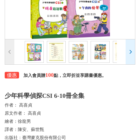
100
優惠
加入會員贈
點，立即折並享購書優惠。
少年科學偵探CSI 6-10冊全集
作者：
高喜貞
原文作者：
高喜貞
繪者：
徐龍男
譯者：
陳安、蘇世甄
出版社：
臺灣麥克股份有限公司