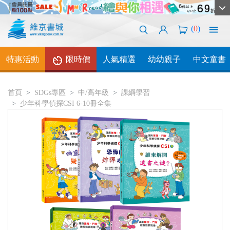
(
0
)
特惠活動
限時價
人氣精選
幼幼親子
中文童書
首頁
SDGs專區
中/高年級
課綱學習
少年科學偵探CSI 6-10冊全集