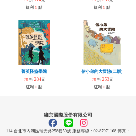
紅利
1
點
紅利
1
點
菁英怪盜學院
信小弟的大冒險(二版)
284
253
79
折
元
79
折
元
紅利
1
點
紅利
1
點
維京國際股份有限公司
114 台北市內湖區瑞光路258巷50號 服務專線：02-87971168 傳真：