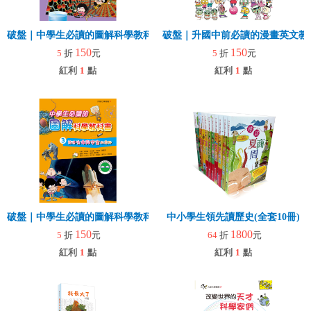
破盤｜中學生必讀的圖解科學教科書4 揭開能量與能源的祕密
破盤｜升國中前必讀的漫畫英文教科
150
150
5
折
元
5
折
元
紅利
1
點
紅利
1
點
破盤｜中學生必讀的圖解科學教科書3 發現生命與宇宙的奧祕
中小學生領先讀歷史(全套10冊)
150
1800
5
折
元
64
折
元
紅利
1
點
紅利
1
點