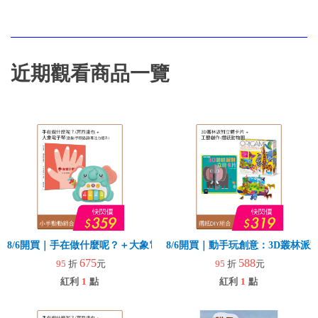
近期觀看商品一覽
8/6開買｜手在做什麼呢？＋大象電子琴
8/6開買｜動手玩創意：3D叢林
675
588
95
折
元
95
折
元
紅利
1
點
紅利
1
點