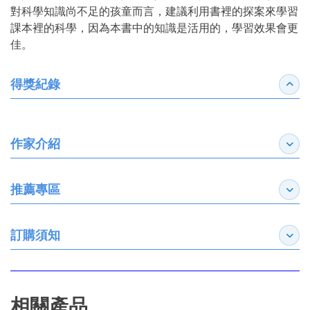
對科學知識尚不足的孩童而言，建議利用書裡的探案來學習
課本裡的科學，因為本書中的知識是活用的，學習效果會更
佳。
得獎紀錄
收合
作家介紹
展開
推薦專區
展開
訂購須知
展開
相關產品