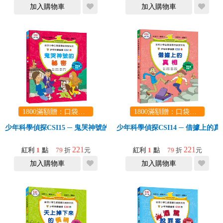
加入購物車
加入購物車
1800滿額贈：口袋玩具一份（隨機出貨） (summer read)
1800滿額贈：口袋玩具一份（隨機出貨） (summer read)
少年科學偵探CSI15 ─ 鬼哭神號的祕密
少年科學偵探CSI14 ─ 借據上的真
221
221
紅利
1
點
79
折
元
紅利
1
點
79
折
元
加入購物車
加入購物車