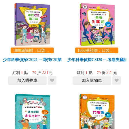
1800滿額贈：口袋玩具一份（隨機出貨） (summer read)
1800滿額贈：口袋玩具一份（隨機出貨） (summer read)
少年科學偵探CSI21 ─ 尋找CSI第三屆
少年科學偵探CSI20 ─ 考卷失竊記
221
221
紅利
1
點
79
折
元
紅利
1
點
79
折
元
加入購物車
加入購物車