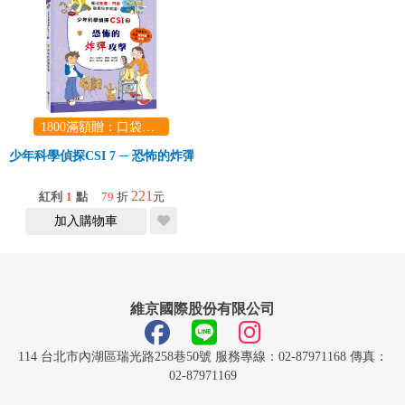
1800滿額贈：口袋玩具一份（隨機出貨） (summer read)
少年科學偵探CSI 7 ─ 恐怖的炸彈攻擊
221
紅利
1
點
79
折
元
加入購物車
維京國際股份有限公司
114 台北市內湖區瑞光路258巷50號 服務專線：02-87971168 傳真：
02-87971169