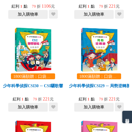
1106
221
紅利
1
點
79
折
元
紅利
1
點
79
折
元
加入購物車
加入購物車
1800滿額贈：口袋玩具一份（隨機出貨） (summer read)
1800滿額贈：口袋玩具一份（隨機出貨） (summer read)
少年科學偵探CSI30 ─ CSI驪歌響起！
少年科學偵探CSI29 ─ 局勢逆轉勝
221
221
紅利
1
點
79
折
元
紅利
1
點
79
折
元
加入購物車
加入購物車
熱門分類排名