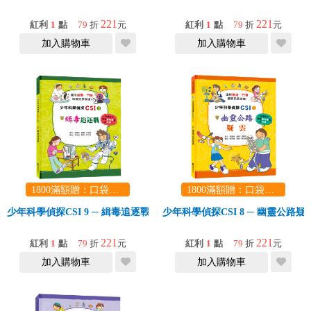
221
221
紅利
1
點
79
折
元
紅利
1
點
79
折
元
加入購物車
加入購物車
1800滿額贈：口袋玩具一份（隨機出貨） (summer read)
1800滿額贈：口袋玩具一份（隨機出貨） (summer read)
少年科學偵探CSI 9 ─ 緝毒追逐戰
少年科學偵探CSI 8 ─ 幽靈公路疑
221
221
紅利
1
點
79
折
元
紅利
1
點
79
折
元
加入購物車
加入購物車