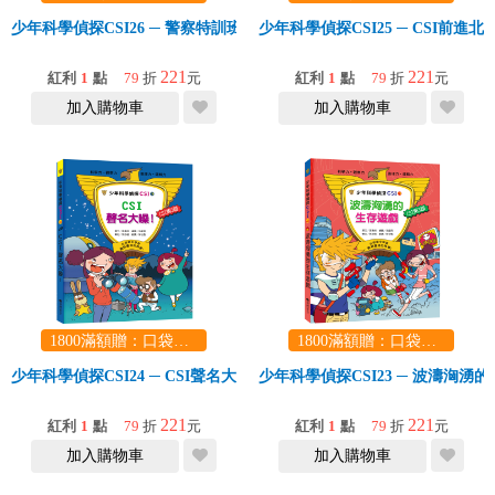
少年科學偵探CSI26 ─ 警察特訓班
少年科學偵探CSI25 ─ CSI前進北
221
221
紅利
1
點
79
折
元
紅利
1
點
79
折
元
加入購物車
加入購物車
1800滿額贈：口袋玩具一份（隨機出貨） (summer read)
1800滿額贈：口袋玩具一份（隨機出貨） (summer read)
少年科學偵探CSI24 ─ CSI聲名大噪！
少年科學偵探CSI23 ─ 波濤洶湧
221
221
紅利
1
點
79
折
元
紅利
1
點
79
折
元
加入購物車
加入購物車