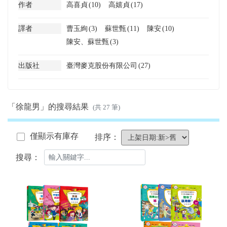
作者
高喜貞
(10)
高嬉貞
(17)
譯者
曹玉絢
(3)
蘇世甄
(11)
陳安
(10)
陳安、蘇世甄
(3)
出版社
臺灣麥克股份有限公司
(27)
「徐龍男」的搜尋結果
(共 27 筆)
僅顯示有庫存
排序：
搜尋：