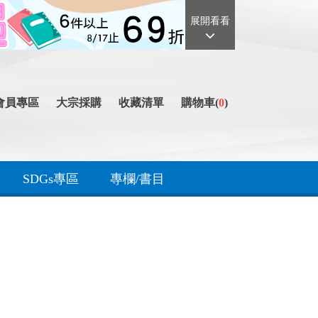
展開看看
會員專區
大宗採購
收藏清單
購物車(
0
)
SDGs專區
專欄/書目