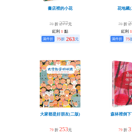
書店裡的小花
花地藏(
277
2
79
折
元
79
折
紅利
1
點
紅利
1
263
75
折
元
75
大家都是好朋友(二版)
森林裡倒下
253
3
79
折
元
79
折