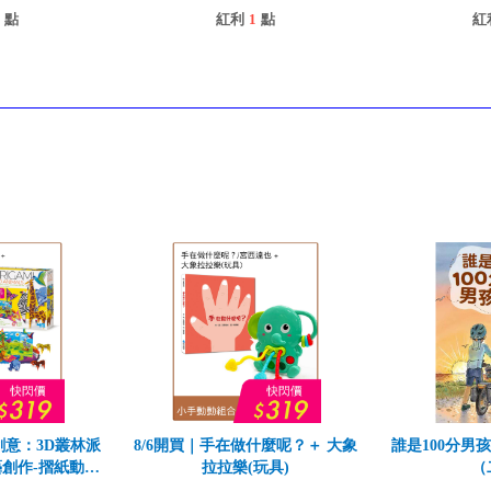
點
紅利
1
點
紅
創意：3D叢林派
8/6開買｜手在做什麼呢？＋ 大象
誰是100分男
創作-摺紙動物
拉拉樂(玩具)
（