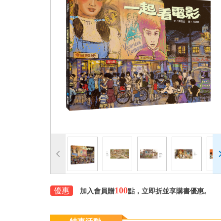
100
優惠
加入會員贈
點，立即折並享購書優惠。