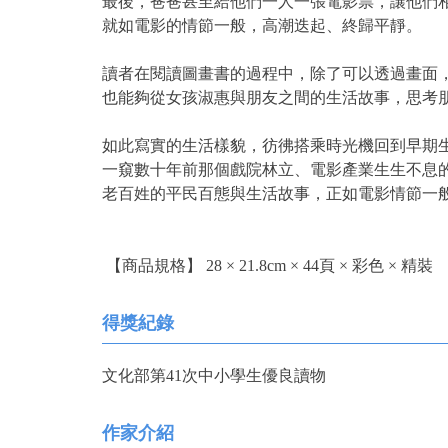
最後，爸爸甚至給他們一人一張電影票，讓他們
就如電影的情節一般，高潮迭起、終歸平靜
讀者在閱讀圖畫書的過程中，除了可以透過畫面
也能夠從女孩淑惠與朋友之間的生活故事，思考
如此寫實的生活樣貌，彷彿搭乘時光機回到早期
一窺數十年前那個戲院林立、電影產業生生
老百姓的平民百態與生活故事，正如電影情節一
【商品規格】 28 × 21.8cm × 44頁 × 彩色 × 精裝
得獎紀錄
文化部第41次中小學生優良讀物
作家介紹