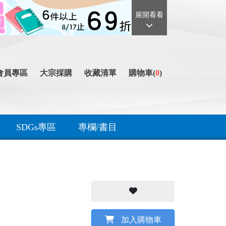
展開看看
會員專區
大宗採購
收藏清單
購物車(
0
)
SDGs專區
專欄/書目
加入購物車