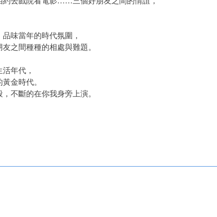
相約去戲院看電影……三個好朋友之間的情誼，
。
，品味當年的時代氛圍，
朋友之間種種的相處與難題。
生活年代，
不息的黃金時代。
般，不斷的在你我身旁上演。