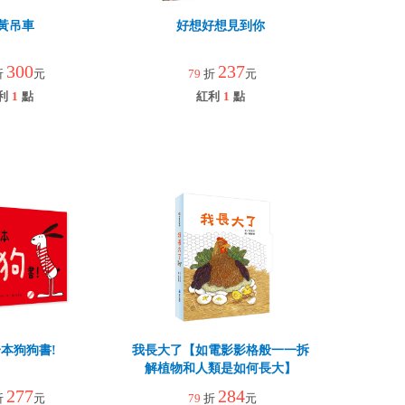
黃吊車
好想好想見到你
300
237
折
元
79
折
元
利
1
點
紅利
1
點
本狗狗書!
我長大了【如電影影格般一一拆
解植物和人類是如何長大】
277
284
折
元
79
折
元