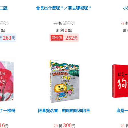
二版)
會長出什麼呢？／要去哪裡呢？
小
77
277
元
79
折
元
79
點
紅利
2
點
紅
263
252
折
元
元
了一棵樹
限量簽名書｜帕歐帕歐和阿里
這是一
16
300
元
79
折
元
79