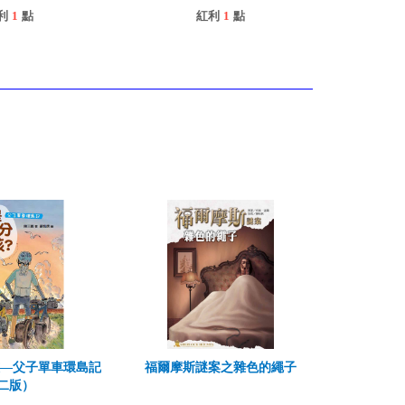
利
1
點
紅利
1
點
孩—父子單車環島記
福爾摩斯謎案之雜色的繩子
二版）