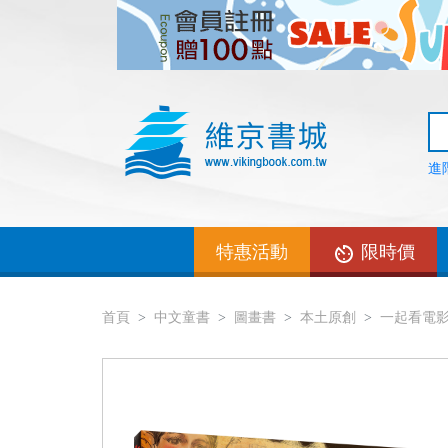
進
特惠活動
限時價
首頁
中文童書
圖畫書
本土原創
一起看電