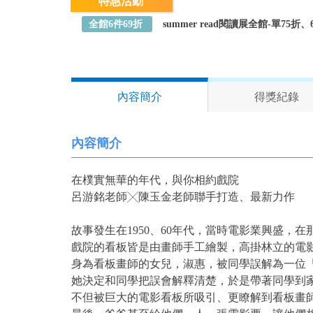
特惠活動
全館6件69折
summer read閱讀展全館-單75
內容簡介
得獎紀錄
內容簡介
在樸實無華的年代，與你相約戲院
呂游銘老師╳陳玉金老師聯手打造、最新力作
故事發生在1950、60年代，當時電影業興盛，
戲院的看板皆是由畫師手工繪製，高掛林立的
身為看板畫師的女兒，淑惠，被同學誤解為一位
她決定和同學把誤會解釋清楚，於是帶著同學到
不但被巨大的電影看板所吸引、更瞭解到看板畫