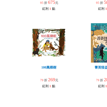
675
5
95
折
元
95
折
紅利
1
點
紅利
1
100萬棵樹
菁英怪
269
2
79
折
元
79
折
紅利
1
點
紅利
1