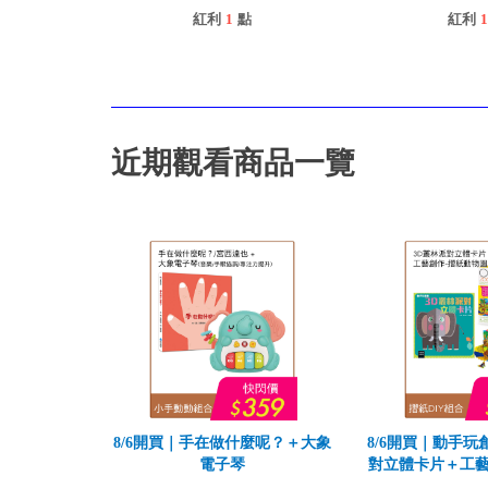
紅利
1
點
紅利
1
近期觀看商品一覽
8/6開買｜手在做什麼呢？＋大象
8/6開買｜動手玩
電子琴
對立體卡片＋工藝
園