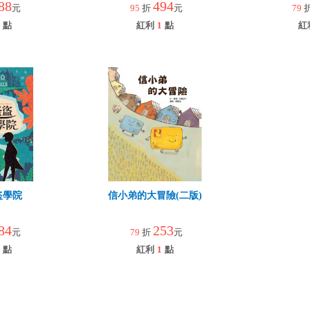
88
494
元
95
折
元
79
點
紅利
1
點
紅
盜學院
信小弟的大冒險(二版)
84
253
元
79
折
元
點
紅利
1
點