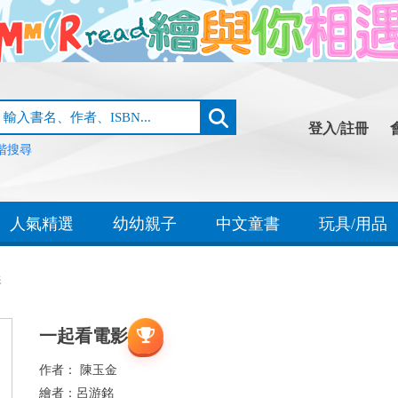
登入/註冊
階搜尋
人氣精選
幼幼親子
中文童書
玩具/用品
影
一起看電影
作者：
陳玉金
繪者：
呂游銘