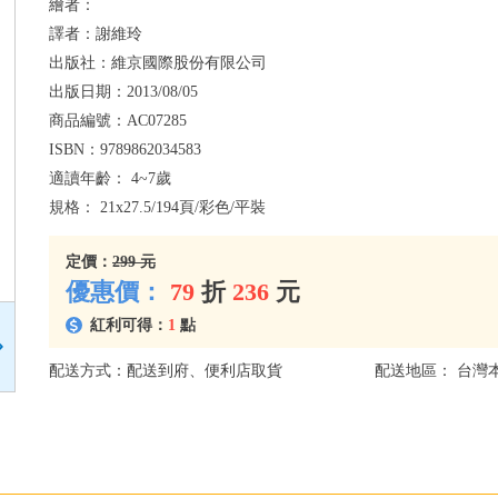
繪者：
譯者：
謝維玲
出版社：
維京國際股份有限公司
出版日期：
2013/08/05
商品編號：
AC07285
ISBN：
9789862034583
適讀年齡：
4~7歲
規格：
21x27.5/194頁/彩色/平裝
定價：
299 元
優惠價：
79
折
236
元
紅利可得：
1
點
配送方式：配送到府、便利店取貨
配送地區： 台灣