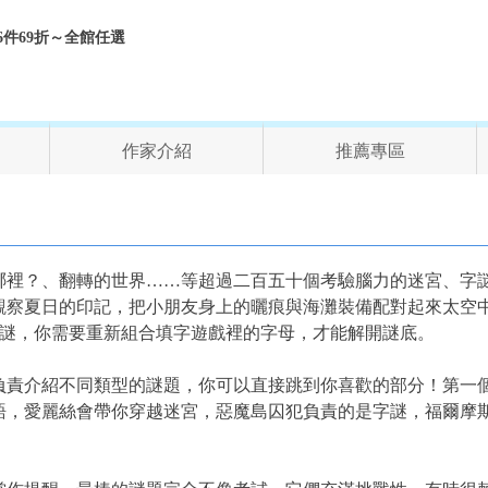
折、6件69折～全館任選
作家介紹
推薦專區
哪裡？、翻轉的世界……等超過二百五十個考驗腦力的迷宮、字
觀察夏日的印記，把小朋友身上的曬痕與海灘裝備配對起來太空
中謎，你需要重新組合填字遊戲裡的字母，才能解開謎底。
負責介紹不同類型的謎題，你可以直接跳到你喜歡的部分！第一
語，愛麗絲會帶你穿越迷宮，惡魔島囚犯負責的是字謎，福爾摩