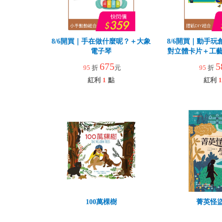
8/6開買｜手在做什麼呢？＋大象
8/6開買｜動手玩
電子琴
對立體卡片＋工藝
園
675
5
95
折
元
95
折
紅利
1
點
紅利
1
100萬棵樹
菁英怪