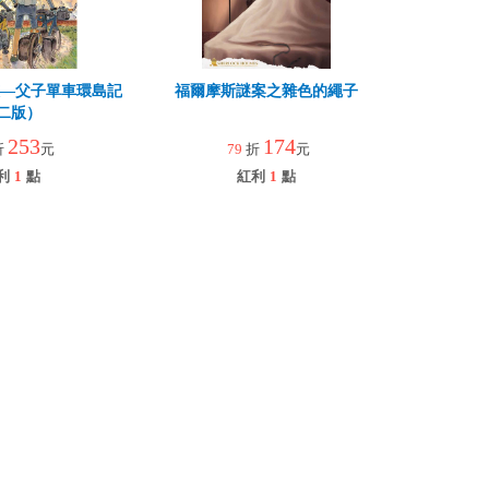
孩—父子單車環島記
福爾摩斯謎案之雜色的繩子
二版）
253
174
折
元
79
折
元
利
1
點
紅利
1
點