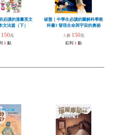
前必讀的漫畫英文
破盤｜中學生必讀的圖解科學教
基本文法篇（下）
科書3 發現生命與宇宙的奧祕
150
150
折
元
5
折
元
利
1
點
紅利
1
點