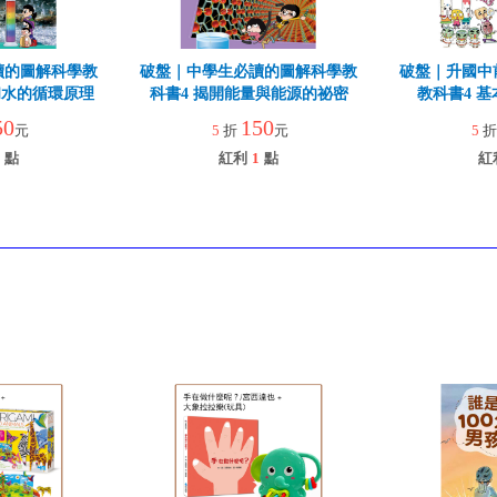
讀的圖解科學教
破盤｜中學生必讀的圖解科學教
破盤｜升國中
和水的循環原理
科書4 揭開能量與能源的祕密
教科書4 
50
150
元
5
折
元
5
點
紅利
1
點
紅