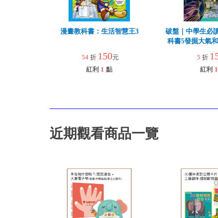
漫畫教科書：生活智慧王3
破盤｜中學生必
科書5發掘大氣
150
1
54
折
元
5
折
紅利
1
點
紅利
1
近期觀看商品一覽