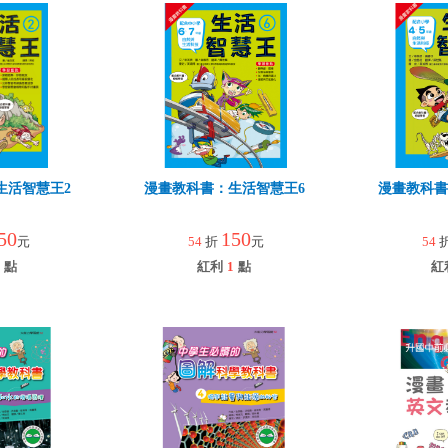
生活智慧王2
漫畫教科書：生活智慧王6
漫畫教科書
50
150
元
54
折
元
54
點
紅利
1
點
紅