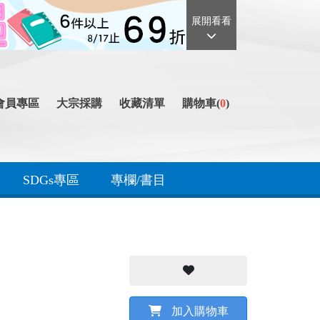
展開看看
會員專區
大宗採購
收藏清單
購物車(
0
)
SDGs專區
專欄/書目
加入購物車