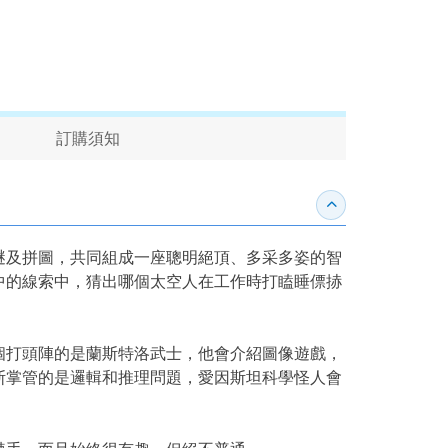
訂購須知
收合內容簡介
謎及拼圖，共同組成一座聰明絕頂、多采多姿的智
中的線索中，猜出哪個太空人在工作時打瞌睡僄捇
個打頭陣的是蘭斯特洛武士，他會介紹圖像遊戲，
斯掌管的是邏輯和推理問題，愛因斯坦科學怪人會