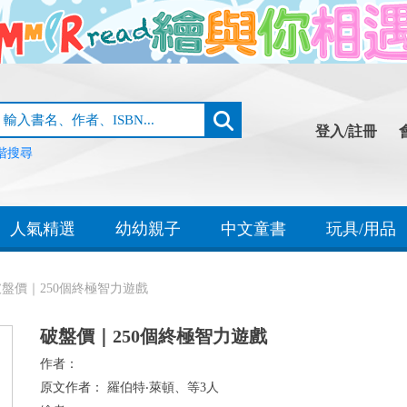
登入/註冊
階搜尋
人氣精選
幼幼親子
中文童書
玩具/用品
破盤價｜250個終極智力遊戲
破盤價｜250個終極智力遊戲
作者：
原文作者：
羅伯特‧萊頓、等3人