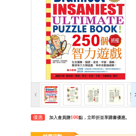
100
優惠
加入會員贈
點，立即折並享購書優惠。