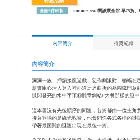
特惠活動
全館6件69折
summer read閱讀展全館-單75
內容簡介
得獎紀錄
內容簡介
洞洞一族、押韻接龍遊戲、惡作劇派對、蝙蝠在
慧寶庫心活人莫入裡那道迂迴曲折的墓園鐵門意
狐閃發亮的水中字頇⑥雃章釧蛣P大餐那樣的謎
這本書沒有先後順序的問題，各篇都由一位主角
接著登場的是綠光戰警，他會問你各式各樣的謎
帶著最困難的謎題出現在最後一篇。