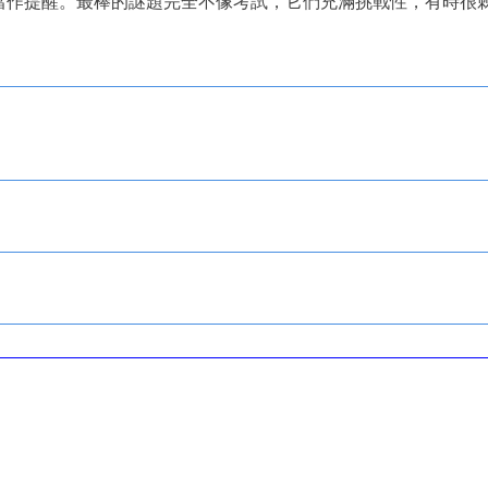
當作提醒。最棒的謎題完全不像考試，它們充滿挑戰性，有時很