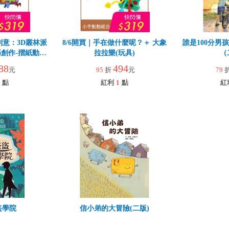
創意：3D叢林派
8/6開買｜手在做什麼呢？＋ 大象
誰是100分男
創作-摺紙動物
拉拉樂(玩具)
（
88
494
元
95
折
元
79
點
紅利
1
點
紅
盜學院
信小弟的大冒險(二版)