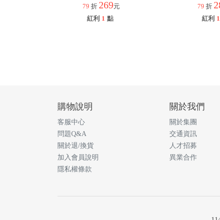
269
2
79
折
元
79
折
紅利
1
點
紅利
1
購物說明
關於我們
客服中心
關於集團
問題Q&A
交通資訊
關於退/換貨
人才招募
加入會員說明
異業合作
隱私權條款
1