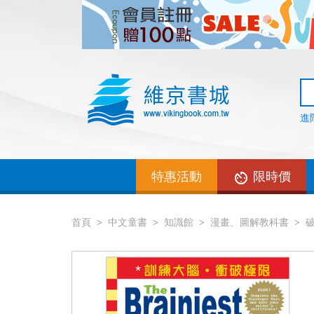
進
特惠活動
限時價
首頁
中文童書
知識館
漫畫、圖解教科書