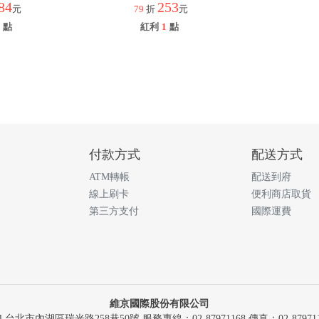
84
253
元
79
折
元
點
紅利
1
點
付款方式
配送方式
ATM轉帳
配送到府
線上刷卡
便利商店取貨
第三方支付
國際運費
維京國際股份有限公司
14 台北市內湖區瑞光路258巷50號 服務專線：02-87971168 傳真：02-879711