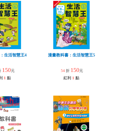
：生活智慧王4
漫畫教科書：生活智慧王5
150
150
折
元
54
折
元
利
1
點
紅利
1
點