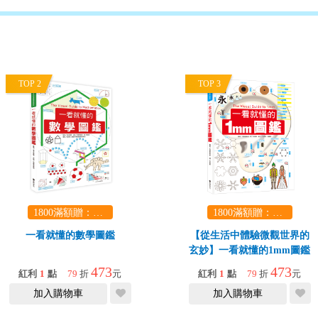
TOP 2
TOP 3
1800滿額贈：口袋玩具一份（隨機出貨） (summer read)
1800滿額贈：口袋玩具一份（隨機出貨） (summer read)
一看就懂的數學圖鑑
【從生活中體驗微觀世界的
玄妙】一看就懂的1mm圖鑑
473
473
紅利
1
點
79
折
元
紅利
1
點
79
折
元
加入購物車
加入購物車