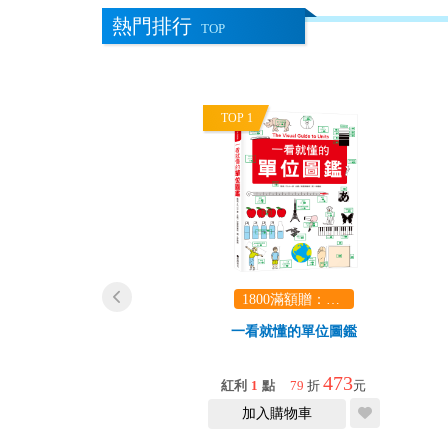
熱門排行
TOP
TOP 1
1800滿額贈：口袋玩具一份（隨機出貨） (summer read)
1800滿額贈：口袋玩具一份（隨機出貨） (summer read)
看就懂的圖鑑(數學
一看就懂的單位圖鑑
+1mm+地底）
1348
473
點
75
折
元
紅利
1
點
79
折
元
加入購物車
加入購物車