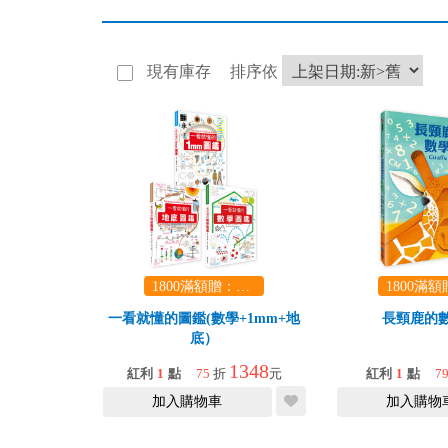
現有庫存
排序依
1800滿額贈：口袋玩具一份（隨機出貨） (summer read)
一看就懂的圖鑑(數學+1mm+地
長頸鹿的
底）
1348
紅利
1
點
75
折
元
紅利
1
點
7
加入購物車
加入購物