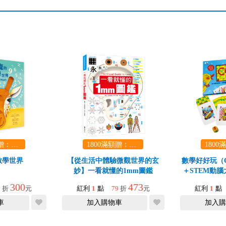
1800滿額贈：口袋玩具一份（隨機出貨） (summer read)
1800滿額贈：口袋玩具一份（隨機出貨） (summer read)
數學世界
【從生活中體驗微觀世界的玄
數學好好玩（C
妙】一看就懂的1mm圖鑑
＋STEM動
300
473
9
折
元
紅利
1
點
79
折
元
紅利
1
點
車
加入購物車
加入購