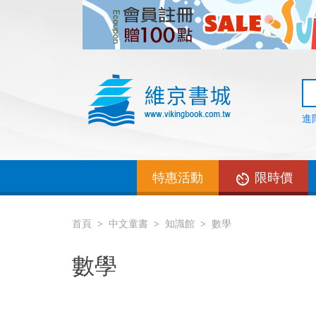
進
特惠活動
限時價
首頁
中文童書
知識館
數學
數學