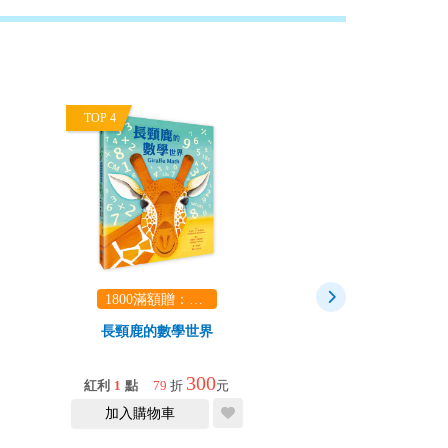
TOP 4
TOP 5
1800滿額贈：口袋玩具一份（隨機出貨） (summer read)
1800滿額贈：口袋玩具一份（
長頸鹿的數學世界
一看就懂的圖鑑
+1mm+地底
300
1
紅利
1
點
79
折
元
紅利
1
點
75
折
加入購物車
加入購物車