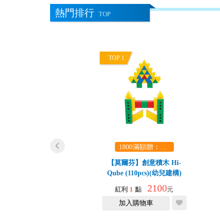
熱門排行
TOP
0
TOP 1
1800滿額贈：口袋玩具一份（隨機出貨） (summer read)
1800滿額贈：口袋玩具一份（隨機出貨） (summer read)
pemaker 驚喜拼拼樂
【莫爾芬】創意積木 Hi-
Qube (110pcs)(幼兒建構)
1975
2100
點
79
折
元
紅利
1
點
元
加入購物車
加入購物車