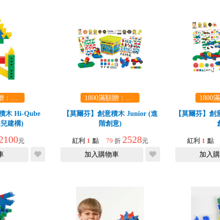
1800滿額贈：口袋玩具一份（隨機出貨） (summer read)
1800滿額贈：口袋玩具一份（隨機出貨） (summer read)
 Hi-Qube
【莫爾芬】創意積木 Junior (進
【莫爾芬】創意積
(幼兒建構)
階創意)
2100
2528
元
紅利
1
點
79
折
元
紅利
1
點
車
加入購物車
加入購