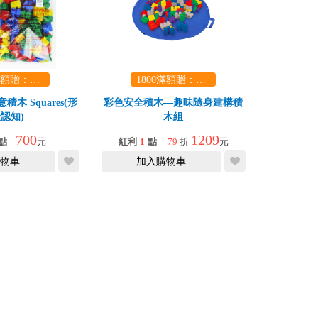
1800滿額贈：口袋玩具一份（隨機出貨） (summer read)
1800滿額贈：口袋玩具一份（隨機出貨） (summer read)
木 Squares(形
彩色安全積木—趣味隨身建構積
認知)
木組
700
1209
點
元
紅利
1
點
79
折
元
物車
加入購物車