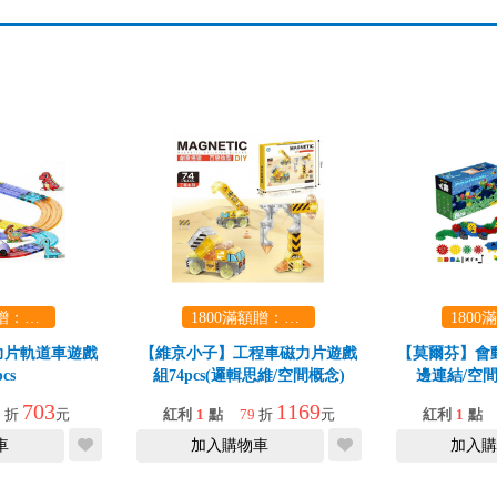
1800滿額贈：口袋玩具一份（隨機出貨） (summer read)
1800滿額贈：口袋玩具一份（隨機出貨） (summer read)
力片軌道車遊戲
【維京小子】工程車磁力片遊戲
【莫爾芬】會
cs
組74pcs(邏輯思維/空間概念)
邊連結/空間
703
1169
9
折
元
紅利
1
點
79
折
元
紅利
1
點
車
加入購物車
加入購