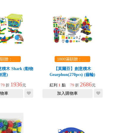
1800滿額贈：口袋玩具一份（隨機出貨） (summer read)
1800滿額贈：口袋玩具一份（隨機出貨） (summer read)
木 Shark (動物
【莫爾芬】創意積木
創意)
Gearphun(270pcs) (齒輪)
1936
2686
79
折
元
紅利
1
點
79
折
元
物車
加入購物車