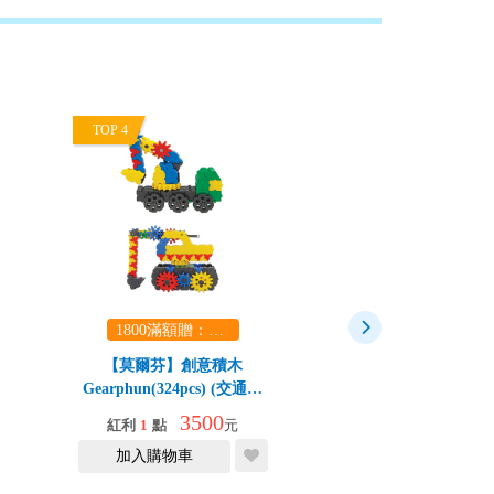
TOP 4
TOP 5
1800滿額贈：口袋玩具一份（隨機出貨） (summer read)
1800滿額贈：口袋玩具一份（
【莫爾芬】創意積木
【莫爾芬】創意
Gearphun(324pcs) (交通工
Dinosaurs恐龍
具)
3500
紅利
1
點
元
紅利
1
點
79
折
加入購物車
加入購物車