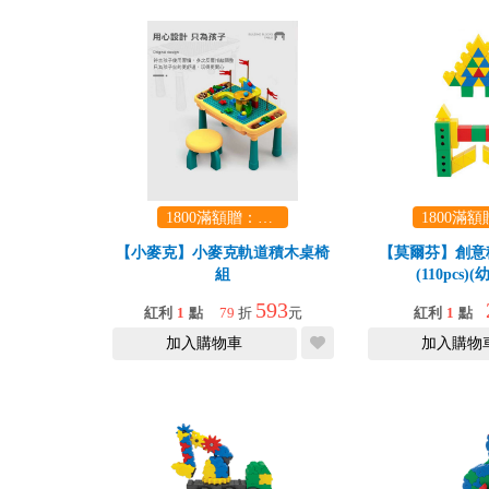
1800滿額贈：口袋玩具一份（隨機出貨） (summer read)
【小麥克】小麥克軌道積木桌椅
【莫爾芬】創意積木
組
(110pcs)
593
紅利
1
點
79
折
元
紅利
1
點
加入購物車
加入購物