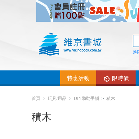
進
特惠活動
限時價
首頁
玩具/用品
DIY動動手腦
積木
積木