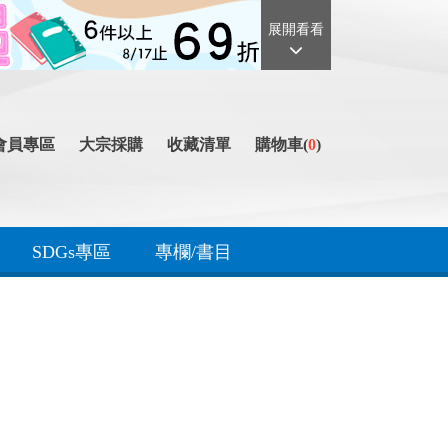
展開看看
會員專區
大宗採購
收藏清單
購物車(
0
)
SDGs專區
專欄/書目