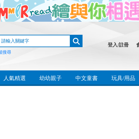
登入/註冊
階搜尋
人氣精選
幼幼親子
中文童書
玩具/用品