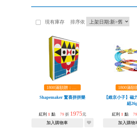
現有庫存
排序依
1800滿額贈：口袋玩具一份（隨機出貨） (summer read)
Shapemaker 驚喜拼拼樂
【維京小子】磁
組26p
1975
紅利
1
點
79
折
元
紅利
1
點
7
加入購物車
加入購物