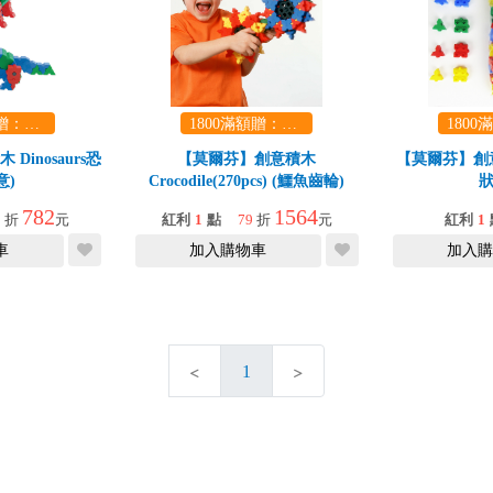
1800滿額贈：口袋玩具一份（隨機出貨） (summer read)
1800滿額贈：口袋玩具一份（隨機出貨） (summer read)
Dinosaurs恐
【莫爾芬】創意積木
【莫爾芬】創意積
意)
Crocodile(270pcs) (鱷魚齒輪)
狀
782
1564
9
折
元
紅利
1
點
79
折
元
紅利
1
車
加入購物車
加入購
1