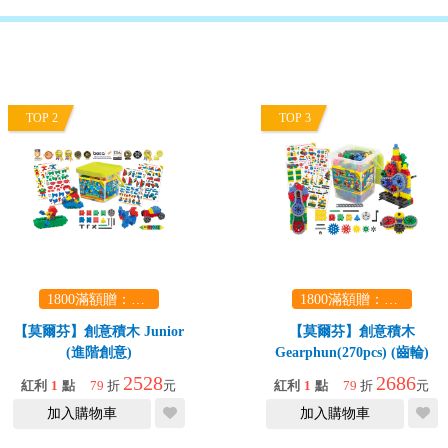
TOP 2
TOP 3
1800滿額贈：口袋玩具一份（隨機出貨） (summer read)
1800滿額贈：口袋玩具一份（隨機出貨） (summer read)
【莫爾芬】創意積木 Junior
【莫爾芬】創意積木
(進階創意)
Gearphun(270pcs) (齒輪)
2528
2686
紅利
1
點
79
折
元
紅利
1
點
79
折
元
加入購物車
加入購物車