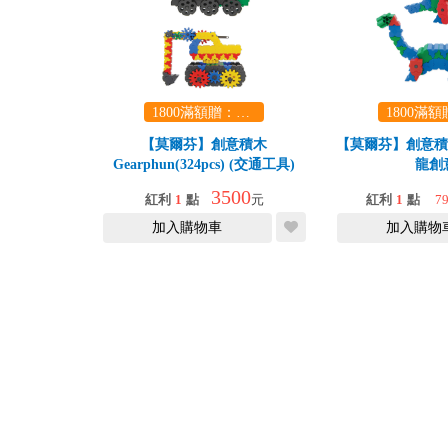
1800滿額贈：口袋玩具一份（隨機出貨） (summer read)
【莫爾芬】創意積木
【莫爾芬】創意積木 
Gearphun(324pcs) (交通工具)
龍創
3500
紅利
1
點
元
紅利
1
點
7
加入購物車
加入購物