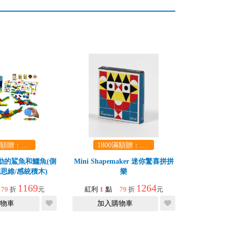
1800滿額贈：口袋玩具一份（隨機出貨） (summer read)
1800滿額贈：口袋玩具一份（隨機出貨） (summer read)
動的鯊魚和鱷魚(側
Mini Shapemaker 迷你驚喜拼拼
思維/感統積木)
樂
1169
1264
79
折
元
紅利
1
點
79
折
元
物車
加入購物車