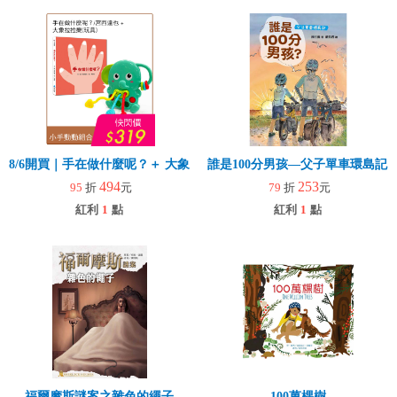
8/6開買｜手在做什麼呢？＋ 大象拉拉樂(玩具)
誰是100分男孩—父子單車環島記
494
253
95
折
元
79
折
元
紅利
1
點
紅利
1
點
福爾摩斯謎案之雜色的繩子
100萬棵樹