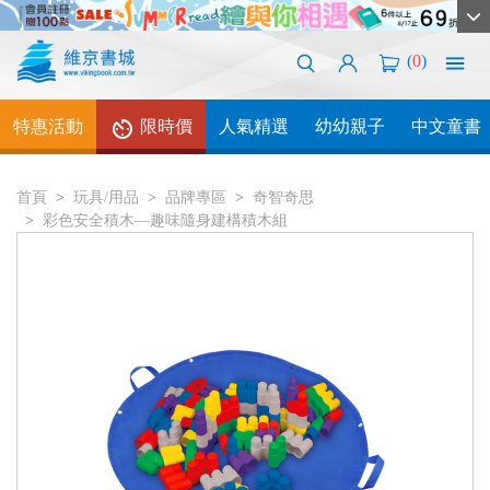
(
0
)
特惠活動
限時價
人氣精選
幼幼親子
中文童書
首頁
玩具/用品
品牌專區
奇智奇思
彩色安全積木—趣味隨身建構積木組