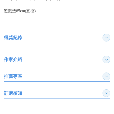
遊戲墊85cm(直徑)
得獎紀錄
收合
作家介紹
展開
推薦專區
展開
訂購須知
展開