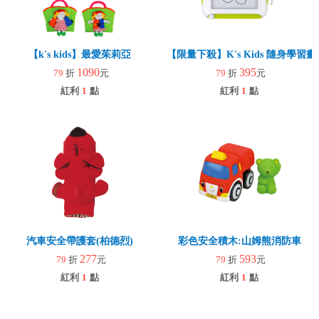
【k's kids】最愛茱莉亞
【限量下殺】K's Kids 隨身學
1090
395
79
折
元
79
折
元
紅利
1
點
紅利
1
點
汽車安全帶護套(柏德烈)
彩色安全積木:山姆熊消防車
277
593
79
折
元
79
折
元
紅利
1
點
紅利
1
點