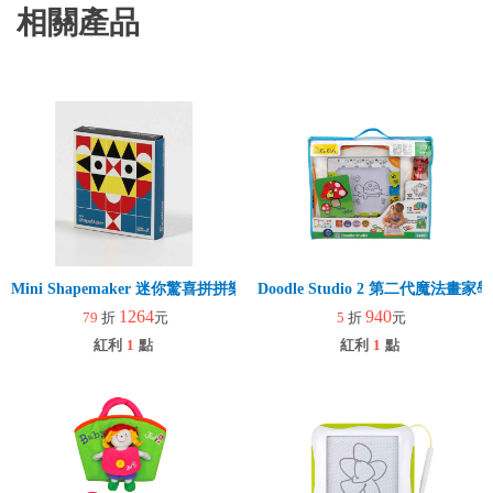
相關產品
Mini Shapemaker 迷你驚喜拼拼樂
Doodle Studio 2 第二代魔法畫
1264
940
79
折
元
5
折
元
紅利
1
點
紅利
1
點