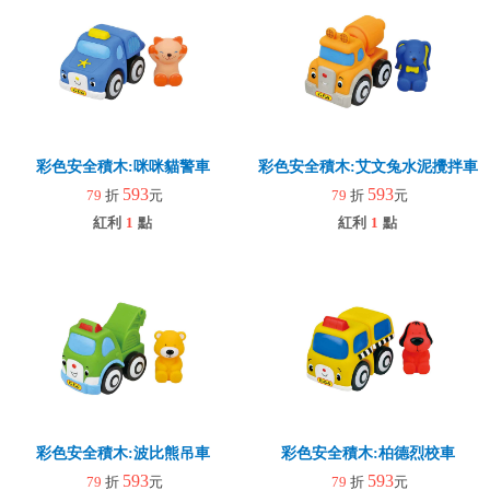
彩色安全積木:咪咪貓警車
彩色安全積木:艾文兔水泥攪拌車
593
593
79
折
元
79
折
元
紅利
1
點
紅利
1
點
彩色安全積木:波比熊吊車
彩色安全積木:柏德烈校車
593
593
79
折
元
79
折
元