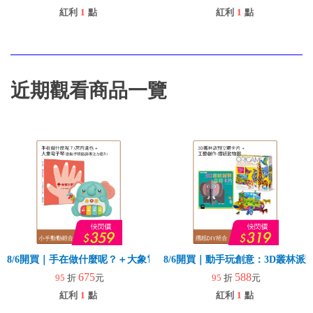
紅利
1
點
紅利
1
點
近期觀看商品一覽
8/6開買｜手在做什麼呢？＋大象電子琴
8/6開買｜動手玩創意：3D叢林
675
588
95
折
元
95
折
元
紅利
1
點
紅利
1
點