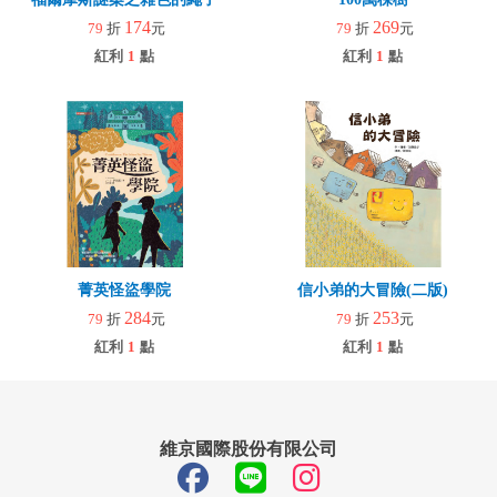
174
269
79
折
元
79
折
元
紅利
1
點
紅利
1
點
菁英怪盜學院
信小弟的大冒險(二版)
284
253
79
折
元
79
折
元
紅利
1
點
紅利
1
點
維京國際股份有限公司