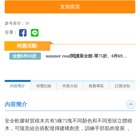
直接購買
參考庫存：30
分享：
特惠活動
全館6件69折
summer read閱讀展全館-單75折、6件69折～全館任選
內容簡介
得獎紀錄
作家介紹
推薦專區
訂購須知
內容簡介
收合
安全軟膠材質積木共有5種75塊不同顏色和不同形狀立體積
木，可隨意組合搭配發揮建構創意，訓練手部肌肉發展 ，