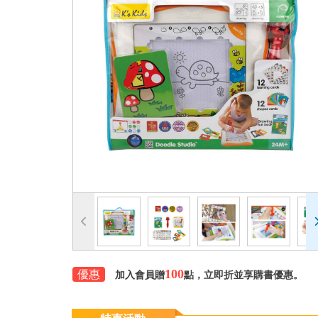
100
優惠
加入會員贈
點，立即折並享購書優惠。