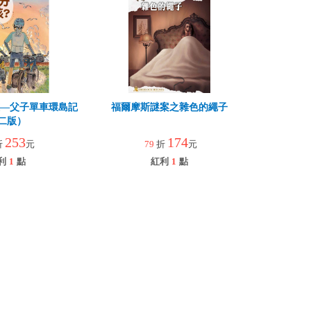
孩—父子單車環島記
福爾摩斯謎案之雜色的繩子
二版）
253
174
折
元
79
折
元
利
1
點
紅利
1
點