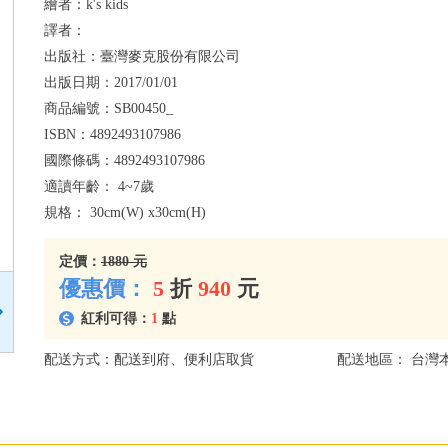
繪者：
k's kids
譯者：
出版社：
臺灣麥克股份有限公司
出版日期：
2017/01/01
商品編號：
SB00450_
ISBN：
4892493107986
國際條碼：
4892493107986
適讀年齡：
4~7歲
規格：
30cm(W) x30cm(H)
定價：
1880 元
優惠價：
5
折
940
元
紅利可得：
1
點
配送方式：配送到府、便利店取貨
配送地區： 台灣