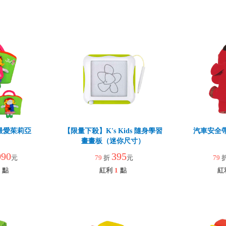
s】最愛茱莉亞
【限量下殺】K's Kids 隨身學習
汽車安全帶
畫畫板（迷你尺寸）
090
395
元
79
折
元
79
點
紅利
1
點
紅