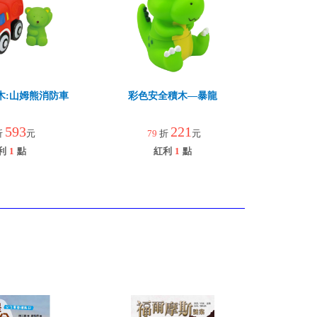
木:山姆熊消防車
彩色安全積木—暴龍
593
221
折
元
79
折
元
利
1
點
紅利
1
點