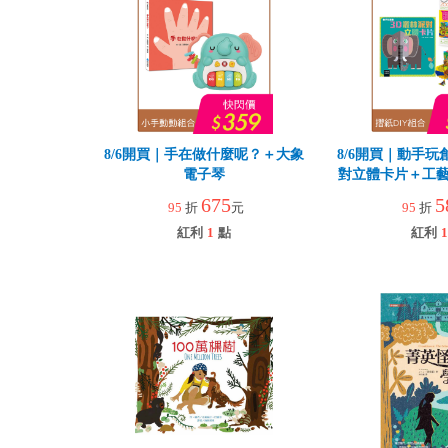
8/6開買｜手在做什麼呢？＋大象
8/6開買｜動手玩
電子琴
對立體卡片＋工藝
園
675
5
95
折
元
95
折
紅利
1
點
紅利
1