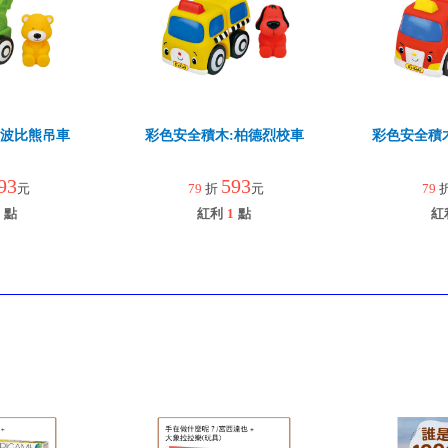
:波比熊吊車
彩色安全積木:柏德烈校車
彩色安全積
93
593
元
79
折
元
79
點
紅利
1
點
紅