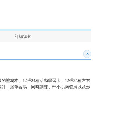
訂購須知
收合內容簡介
鴉本、12張24種活動學習卡、12張24種左右
設計，握筆容易，同時訓練手部小肌肉發展以及形