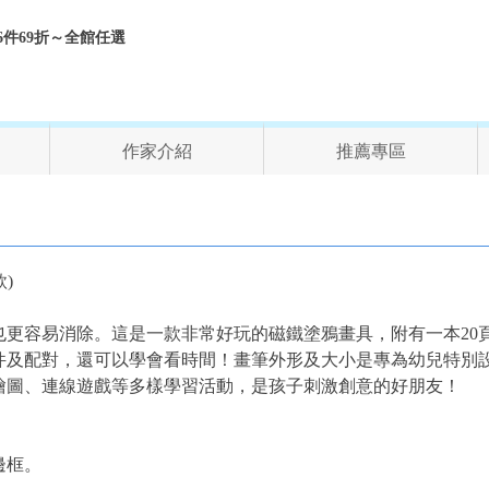
折、6件69折～全館任選
作家介紹
推薦專區
款)
容易消除。這是一款非常好玩的磁鐵塗鴉畫具，附有一本20頁的塗
件及配對，還可以學會看時間！畫筆外形及大小是專為幼兒特別
繪圖、連線遊戲等多樣學習活動，是孩子刺激創意的好朋友！
邊框。