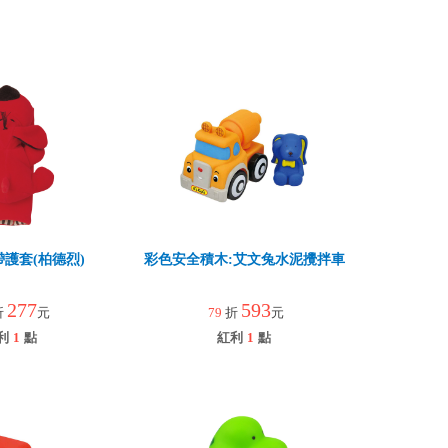
護套(柏德烈)
彩色安全積木:艾文兔水泥攪拌車
277
593
折
元
79
折
元
利
1
點
紅利
1
點