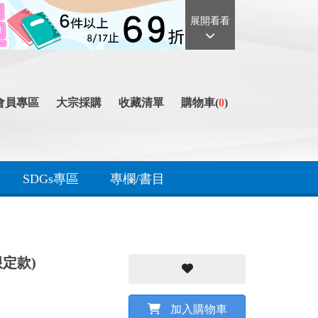
展開看看
會員專區
大宗採購
收藏清單
購物車(
0
)
SDGs專區
專欄/書目
限定款)
加入購物車