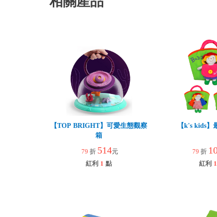
相關產品
【TOP BRIGHT】可愛生態觀察
【k's kid
箱
514
1
79
折
元
79
折
紅利
1
點
紅利
1