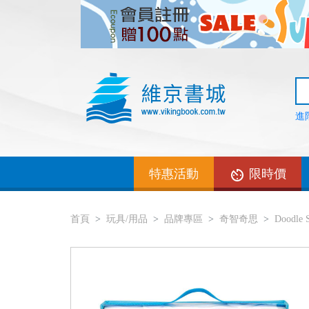
進
特惠活動
限時價
首頁
玩具/用品
品牌專區
奇智奇思
Doodl