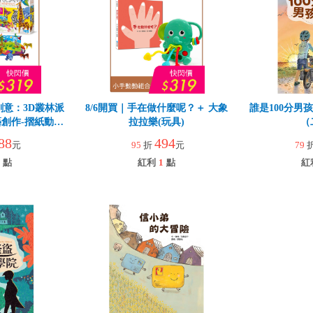
創意：3D叢林派
8/6開買｜手在做什麼呢？＋ 大象
誰是100分男
創作-摺紙動物
拉拉樂(玩具)
（
88
494
元
95
折
元
79
點
紅利
1
點
紅