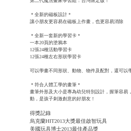
第二代魔法畫家學習組：台灣限定版！
＊全新的磁板設計＊
讓小朋友更容易在磁板上作畫，也更容易消除
＊全新一套新的學習卡＊
一本20頁的塗鴉本
12張24種活動學習卡
12張24種左右形狀學習卡
可以學畫不同形狀、動物、物件及配對，還可以
＊符合人體工學的畫筆＊
畫筆外形及大小是專為幼兒特別設計，握筆容易
動，是孩子刺激創意的好朋友！
得獎記錄
烏克蘭HIT2013大獎最佳啟智玩具
美國玩具博士2013最佳產品獎