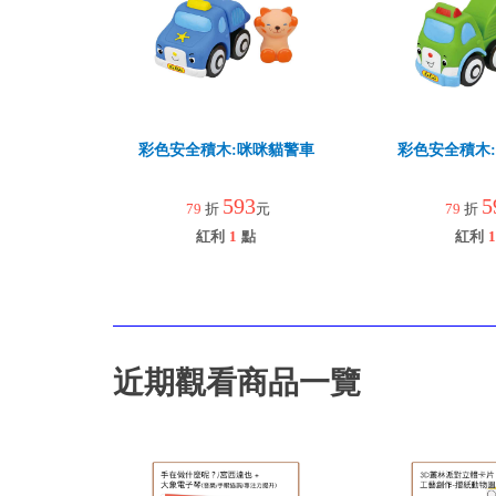
彩色安全積木:咪咪貓警車
彩色安全積木
593
5
79
折
元
79
折
紅利
1
點
紅利
1
近期觀看商品一覽