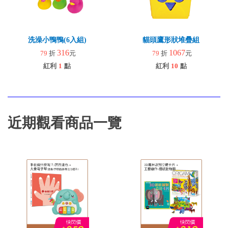
洗澡小鴨鴨(6入組)
貓頭鷹形狀堆疊組
316
1067
79
折
元
79
折
元
紅利
1
點
紅利
10
點
近期觀看商品一覽