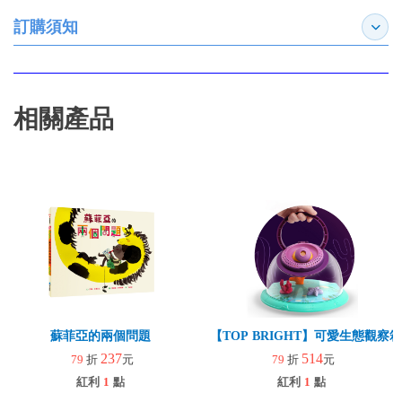
訂購須知
展開
相關產品
蘇菲亞的兩個問題
【TOP BRIGHT】可愛生態觀察箱
237
514
79
折
元
79
折
元
紅利
1
點
紅利
1
點