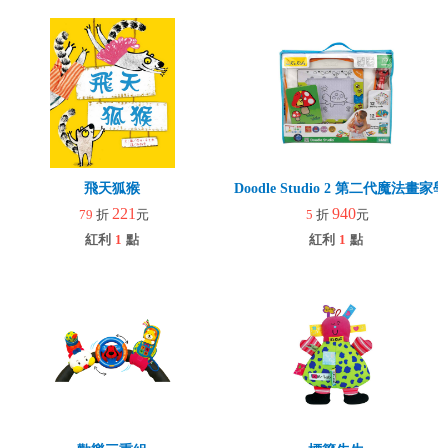
飛天狐猴
Doodle Studio 2 第二代魔法畫
221
940
79
折
元
5
折
元
紅利
1
點
紅利
1
點