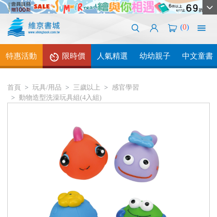
(
0
)
特惠活動
限時價
人氣精選
幼幼親子
中文童書
首頁
玩具/用品
三歲以上
感官學習
動物造型洗澡玩具組(4入組)