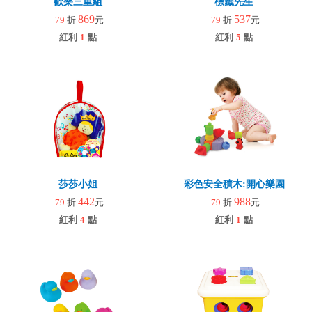
歡樂三重組
標籤先生
869
537
79
折
元
79
折
元
紅利
1
點
紅利
5
點
莎莎小姐
彩色安全積木:開心樂園
442
988
79
折
元
79
折
元
紅利
4
點
紅利
1
點