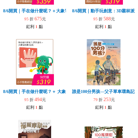
8/6開買｜手在做什麼呢？＋大象電子琴
8/6開買｜動手玩創意：3D叢林
675
588
95
折
元
95
折
元
紅利
1
點
紅利
1
點
8/6開買｜手在做什麼呢？＋ 大象拉拉樂(玩具)
誰是100分男孩—父子單車環島記
494
253
95
折
元
79
折
元
紅利
1
點
紅利
1
點