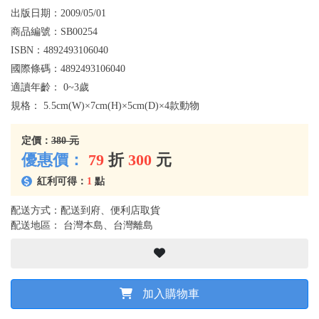
出版日期：
2009/05/01
商品編號：
SB00254
ISBN：
4892493106040
國際條碼：
4892493106040
適讀年齡：
0~3歲
規格：
5.5cm(W)×7cm(H)×5cm(D)×4款動物
定價：
380 元
優惠價：
79
折
300
元
紅利可得：
1
點
配送方式：配送到府、便利店取貨
配送地區： 台灣本島、台灣離島
加入購物車