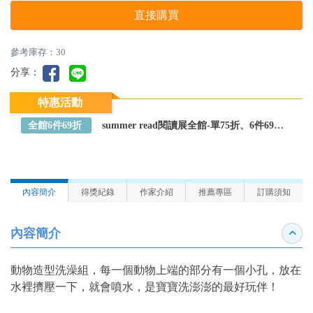
直接購買
參考庫存：30
分享：
特惠活動
全館6件69折
summer read閱讀展全館-單75折、6件69折～全館任選
內容簡介
得獎紀錄
作家介紹
推薦專區
訂購須知
內容簡介
收合
動物造型洗澡組，每一個動物上端的部分有一個小孔，放在
水裡擠壓一下，就會噴水，是寶寶洗澎澎的最好玩伴！