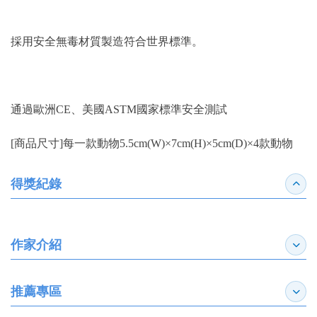
採用安全無毒材質製造符合世界標準。
通過歐洲CE、美國ASTM國家標準安全測試
[商品尺寸]每一款動物5.5cm(W)×7cm(H)×5cm(D)×4款動物
得獎紀錄
收合
作家介紹
展開
推薦專區
展開