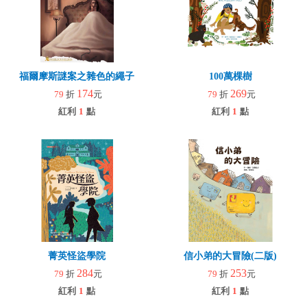
福爾摩斯謎案之雜色的繩子
100萬棵樹
174
269
79
折
元
79
折
元
紅利
1
點
紅利
1
點
菁英怪盜學院
信小弟的大冒險(二版)
284
253
79
折
元
79
折
元
紅利
1
點
紅利
1
點