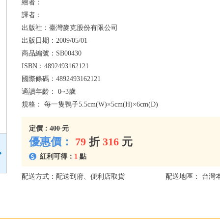
繪者：
譯者：
出版社：
臺灣麥克股份有限公司
出版日期：
2009/05/01
商品編號：
SB00430
ISBN：
4892493162121
國際條碼：
4892493162121
適讀年齡：
0~3歲
規格：
每一隻鴨子5.5cm(W)×5cm(H)×6cm(D)
定價：
400 元
優惠價：
79
折
316
元
紅利可得：
1
點
配送方式：配送到府、便利店取貨
配送地區： 台灣