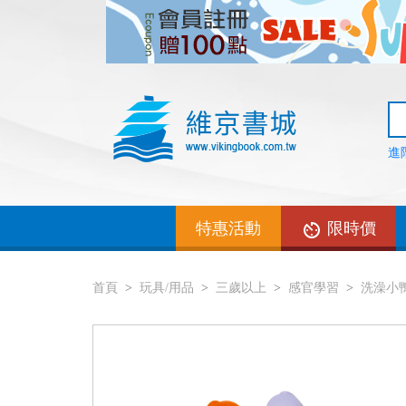
進
特惠活動
限時價
首頁
玩具/用品
三歲以上
感官學習
洗澡小鴨