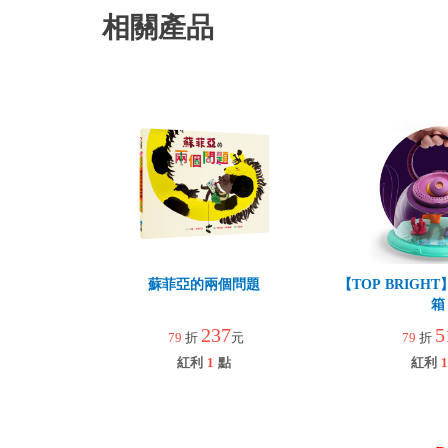
相關產品
蘇菲亞的兩個問題
【TOP BRIG
箱
237
5
79
折
元
79
折
紅利
1
點
紅利
1