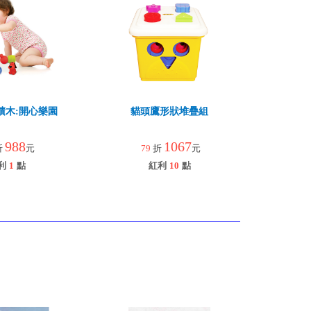
積木:開心樂園
貓頭鷹形狀堆疊組
988
1067
折
元
79
折
元
利
1
點
紅利
10
點