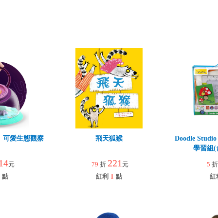
HT】可愛生態觀察
飛天狐猴
Doodle Stu
學習組(
14
221
元
79
折
元
5
點
紅利
1
點
紅