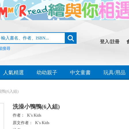
登入/註冊
階搜尋
人氣精選
幼幼親子
中文童書
玩具/用品
鴨(6入組)
洗澡小鴨鴨(6入組)
作者：
K’s Kids
原文作者：
K’s Kids