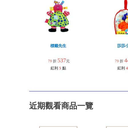
標籤先生
莎莎
537
4
79
折
元
79
折
紅利
5
點
紅利
4
近期觀看商品一覽