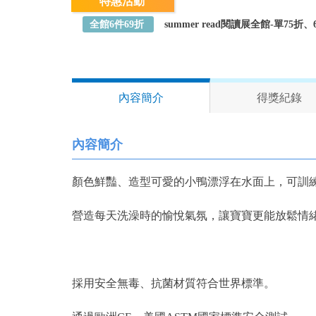
特惠活動
全館6件69折
summer read閱讀展全館-單75
內容簡介
得獎紀錄
內容簡介
顏色鮮豔、造型可愛的小鴨漂浮在水面上，可訓
營造每天洗澡時的愉悅氣氛，讓寶寶更能放鬆情
採用安全無毒、抗菌材質符合世界標準。