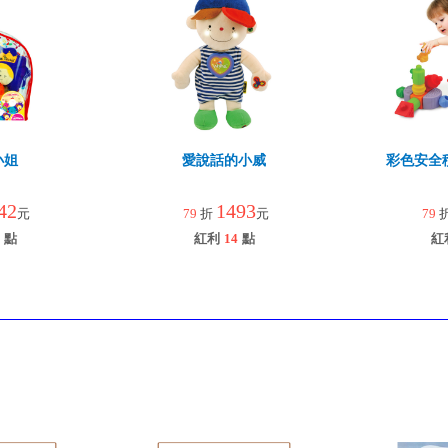
小姐
愛說話的小威
彩色安全
42
1493
元
79
折
元
79
點
紅利
14
點
紅