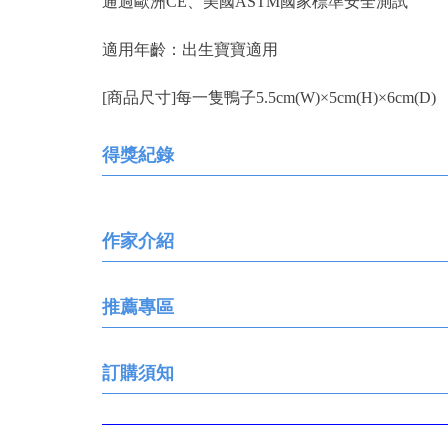
通過歐洲CE、美國ASTM國家標準安全測試
適用年齡：出生寶寶適用
[商品尺寸]每一隻鴨子5.5cm(W)×5cm(H)×6cm(D)
得獎紀錄
作家介紹
推薦專區
訂購須知