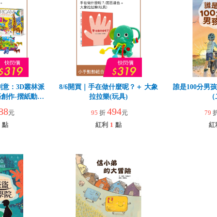
創意：3D叢林派
8/6開買｜手在做什麼呢？＋ 大象
誰是100分男
創作-摺紙動物
拉拉樂(玩具)
（
88
494
元
95
折
元
79
點
紅利
1
點
紅