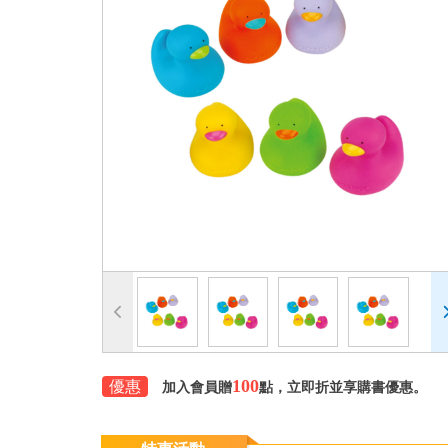
100
優惠
加入會員贈
點，立即折並享購書優惠。