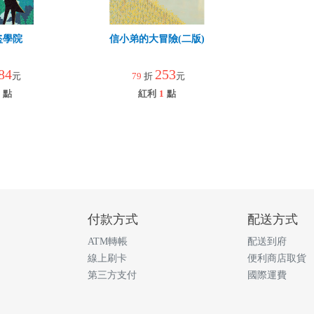
盜學院
信小弟的大冒險(二版)
84
253
元
79
折
元
點
紅利
1
點
付款方式
配送方式
ATM轉帳
配送到府
線上刷卡
便利商店取貨
第三方支付
國際運費