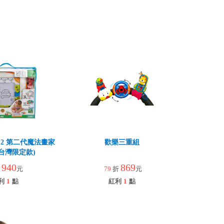
dio 2 第二代魔法畫家
歡樂三重組
台灣限定款)
940
869
折
元
79
折
元
利
1
點
紅利
1
點