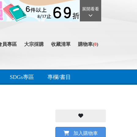
展開看看
會員專區
大宗採購
收藏清單
購物車(
0
)
SDGs專區
專欄/書目
加入購物車