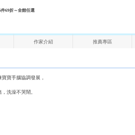
折、6件69折～全館任選
作家介紹
推薦專區
練寶寶手腦協調發展，
緒，洗澡不哭鬧。