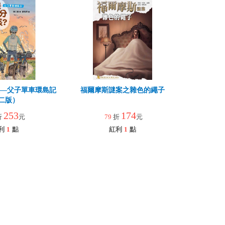
孩—父子單車環島記
福爾摩斯謎案之雜色的繩子
二版）
253
174
折
元
79
折
元
利
1
點
紅利
1
點