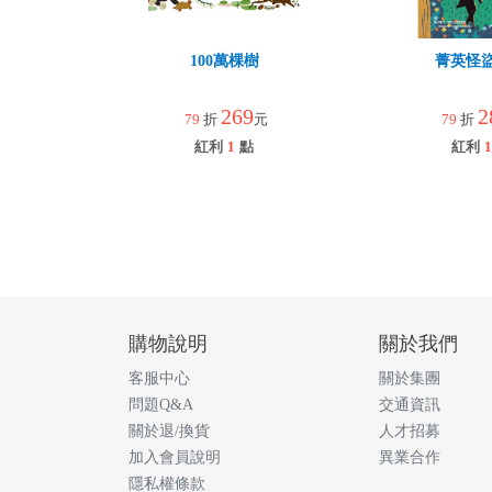
100萬棵樹
菁英怪
269
2
79
折
元
79
折
紅利
1
點
紅利
1
購物說明
關於我們
客服中心
關於集團
問題Q&A
交通資訊
關於退/換貨
人才招募
加入會員說明
異業合作
隱私權條款