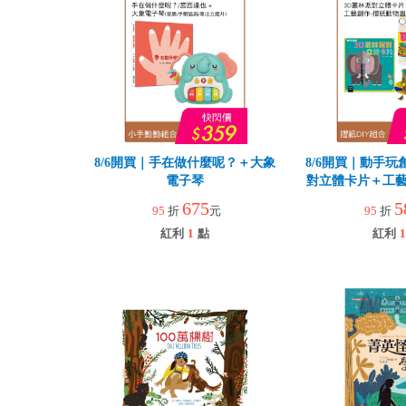
8/6開買｜手在做什麼呢？＋大象
8/6開買｜動手玩
電子琴
對立體卡片＋工藝
園
675
5
95
折
元
95
折
紅利
1
點
紅利
1