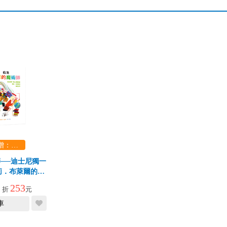
1800滿額贈：口袋玩具一份（隨機出貨） (summer read)
──迪士尼獨一
莉．布萊爾的神
界
253
9
折
元
車