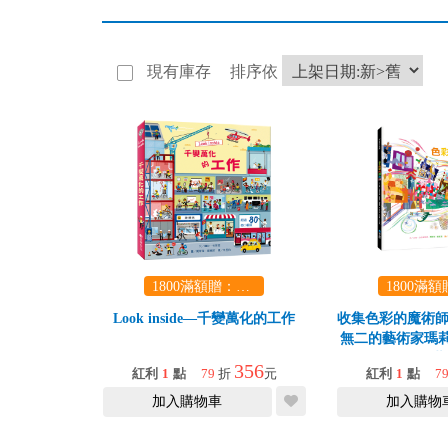
現有庫存
排序依
1800滿額贈：口袋玩具一份（隨機出貨） (summer read)
Look inside—千變萬化的工作
收集色彩的魔術師
無二的藝術家瑪
奇世
356
紅利
1
點
79
折
元
紅利
1
點
7
加入購物車
加入購物