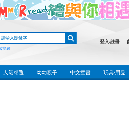
登入/註冊
階搜尋
人氣精選
幼幼親子
中文童書
玩具/用品