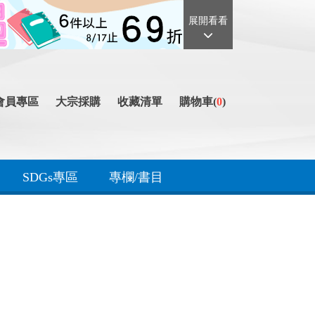
展開看看
會員專區
大宗採購
收藏清單
購物車(
0
)
SDGs專區
專欄/書目