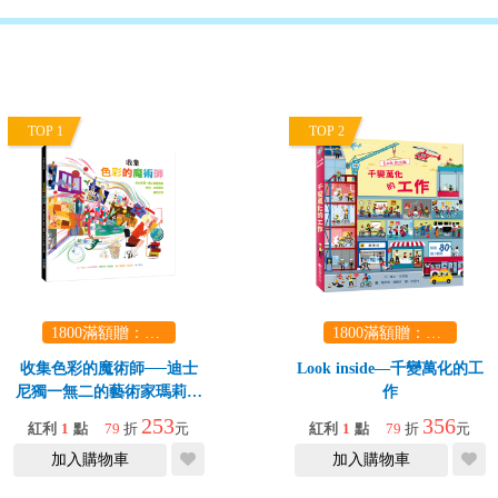
TOP 1
TOP 2
1800滿額贈：口袋玩具一份（隨機出貨） (summer read)
1800滿額贈：口袋玩具一份（隨機出貨） (summer read)
收集色彩的魔術師──迪士
Look inside—千變萬化的工
尼獨一無二的藝術家瑪莉．
作
布萊爾的神奇世界
253
356
紅利
1
點
79
折
元
紅利
1
點
79
折
元
加入購物車
加入購物車