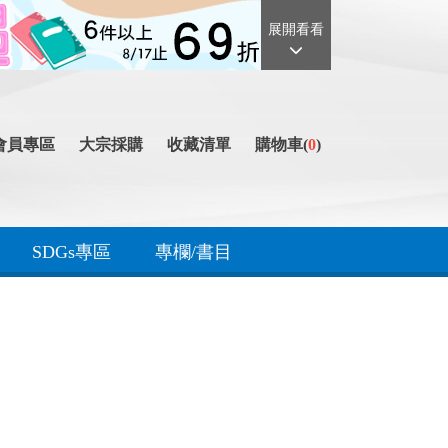
展開看看
會員專區
大宗採購
收藏清單
購物車(
0
)
SDGs專區
專欄/書目