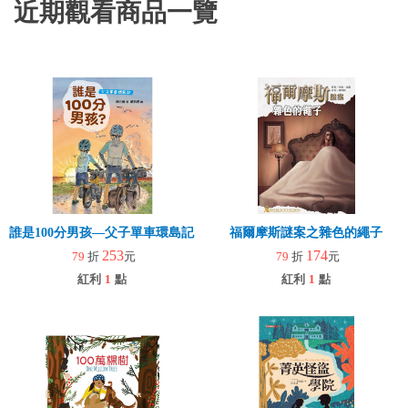
近期觀看商品一覽
誰是100分男孩—父子單車環島記（二版）
福爾摩斯謎案之雜色的繩子
253
174
79
折
元
79
折
元
紅利
1
點
紅利
1
點