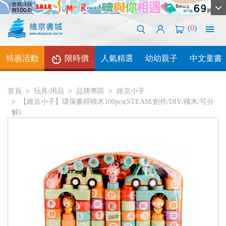
(
0
)
特惠活動
限時價
人氣精選
幼幼親子
中文童書
首頁
玩具/用品
品牌專區
維京小子
【維京小子】環保麥稈積木100pcs(STEAM/創作/DIY/積木/可分
解)