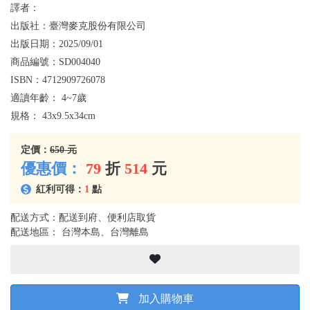
譯者：
出版社：
臺灣麥克股份有限公司
出版日期：
2025/09/01
商品編號：
SD004040
ISBN：
4712909726078
適讀年齡：
4~7歲
規格：
43x9.5x34cm
定價：
650 元
優惠價：
79
折
514
元
紅利可得：
1
點
配送方式：配送到府、便利店取貨
配送地區： 台灣本島、台灣離島
加入購物車