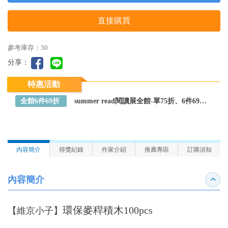
直接購買
參考庫存：30
分享：
特惠活動
全館6件69折
summer read閱讀展全館-單75折、6件69折～全館任選
內容簡介
得獎紀錄
作家介紹
推薦專區
訂購須知
內容簡介
收合
環保麥稈積木100pcs
【維京小子】