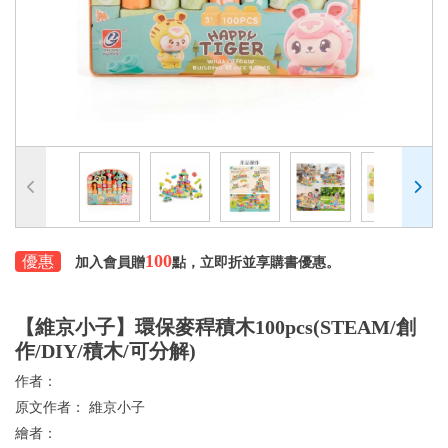
100
優惠
加入會員贈
點，立即折並享購書優惠。
【維京小子】環保麥稈積木100pcs(STEAM/創
作/DIY/積木/可分解)
作者：
原文作者：
維京小子
繪者：