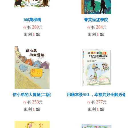
100萬棵樹
菁英怪盜學院
269
284
79
折
元
79
折
元
紅利
1
點
紅利
1
點
信小弟的大冒險(二版)
用繪本談SEL，幸福共好全齡必修
253
277
79
折
元
79
折
元
紅利
1
點
紅利
1
點