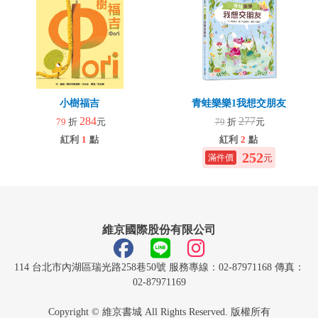
小樹福吉
青蛙樂樂1我想交朋友
284
277
79
折
元
79
折
元
紅利
1
點
紅利
2
點
252
元
維京國際股份有限公司
114 台北市內湖區瑞光路258巷50號 服務專線：02-87971168 傳真：
02-87971169
Copyright © 維京書城 All Rights Reserved. 版權所有