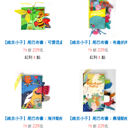
【維京小子】尾巴布書：可愛昆蟲
【維京小子】尾巴布書：有趣的海
229
229
79
折
元
79
折
元
紅利
1
點
紅利
1
點
【維京小子】尾巴布書：海洋動物
【維京小子】尾巴布書：農場動物
229
229
79
折
元
79
折
元