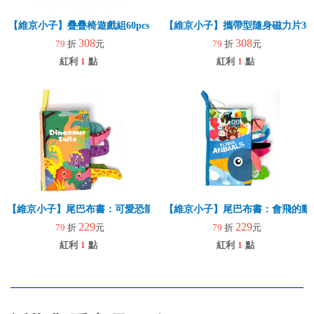
【維京小子】疊疊椅遊戲組60pcs
【維京小子】攜帶型隨身磁力片30p
308
308
79
折
元
79
折
元
紅利
1
點
紅利
1
點
【維京小子】尾巴布書：可愛恐龍
【維京小子】尾巴布書：會飛的動
229
229
79
折
元
79
折
元
紅利
1
點
紅利
1
點