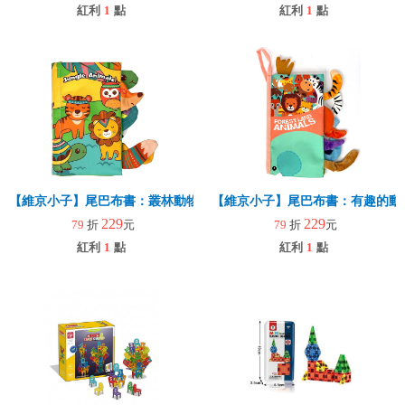
紅利
1
點
紅利
1
點
【維京小子】尾巴布書：叢林動物
【維京小子】尾巴布書：有趣的動
229
229
79
折
元
79
折
元
紅利
1
點
紅利
1
點