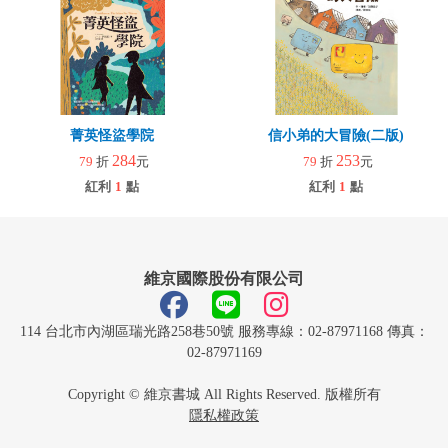
菁英怪盜學院
信小弟的大冒險(二版)
284
253
79
折
元
79
折
元
紅利
1
點
紅利
1
點
維京國際股份有限公司
114 台北市內湖區瑞光路258巷50號 服務專線：02-87971168 傳真：
02-87971169
Copyright © 維京書城 All Rights Reserved. 版權所有
隱私權政策