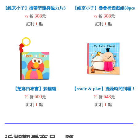
【維京小子】攜帶型隨身磁力片30pcs
【維京小子】疊疊椅遊戲組60pcs
308
308
79
折
元
79
折
元
紅利
1
點
紅利
1
點
【芝麻街布書】躲貓貓
【ready & play】洗澡時間到囉！
600
648
79
折
元
79
折
元
紅利
1
點
紅利
1
點