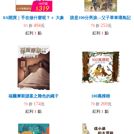
8/6開買｜手在做什麼呢？＋ 大象拉拉樂(玩具)
誰是100分男孩—父子單車環島記
494
253
95
折
元
79
折
元
紅利
1
點
紅利
1
點
福爾摩斯謎案之雜色的繩子
100萬棵樹
174
269
79
折
元
79
折
元
紅利
1
點
紅利
1
點