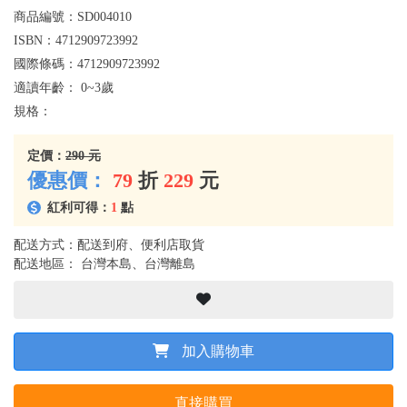
商品編號：
SD004010
ISBN：
4712909723992
國際條碼：
4712909723992
適讀年齡：
0~3歲
規格：
定價：
290 元
優惠價：
79
折
229
元
紅利可得：
1
點
配送方式：配送到府、便利店取貨
配送地區： 台灣本島、台灣離島
加入購物車
直接購買