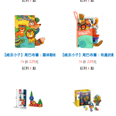
紅利
1
點
紅利
1
點
【維京小子】尾巴布書：叢林動物
【維京小子】尾巴布書：有趣的動
229
229
79
折
元
79
折
元
紅利
1
點
紅利
1
點