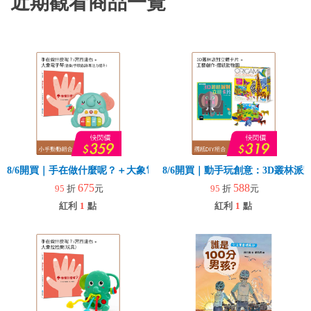
近期觀看商品一覽
8/6開買｜手在做什麼呢？＋大象電子琴
8/6開買｜動手玩創意：3D叢林
675
588
95
折
元
95
折
元
紅利
1
點
紅利
1
點