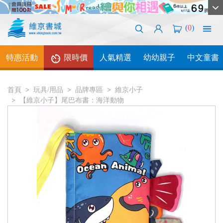
(
0
)
特惠活動
限時價
人氣精選
幼幼親子
中文童書
首頁
玩具/用品
品牌專區
維京小子
【維京小子】尾巴布書：海洋動物