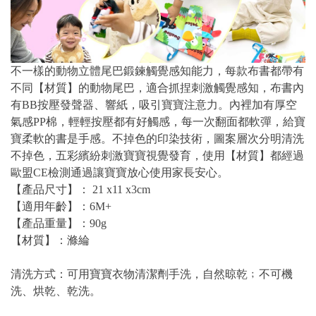
不一樣的動物立體尾巴鍛鍊觸覺感知能力，每款布書都帶有
不同【材質】的動物尾巴，適合抓捏刺激觸覺感知，布書內
有BB按壓發聲器、響紙，吸引寶寶注意力。內裡加有厚空
氣感PP棉，輕輕按壓都有好觸感，每一次翻面都軟彈，給寶
寶柔軟的書是手感。不掉色的印染技術，圖案層次分明清洗
不掉色，五彩繽紛刺激寶寶視覺發育，使用【材質】都經過
歐盟CE檢測通過讓寶寶放心使用家長安心。
【產品尺寸】： 21 x11 x3cm
【適用年齡】：6M+
【產品重量】：90g
【材質】：滌綸
清洗方式：可用寶寶衣物清潔劑手洗，自然晾乾﹔不可機
洗、烘乾、乾洗。