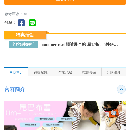
參考庫存：30
分享：
特惠活動
全館6件69折
summer read閱讀展全館-單75折、6件69折～全館任選
內容簡介
得獎紀錄
作家介紹
推薦專區
訂購須知
內容簡介
收合