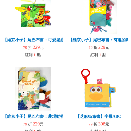
【維京小子】尾巴布書：可愛昆蟲
【維京小子】尾巴布書：有趣的海
229
229
79
折
元
79
折
元
紅利
1
點
紅利
1
點
【維京小子】尾巴布書：農場動物
【芝麻街布書】字母ABC
229
308
79
折
元
79
折
元