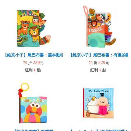
【維京小子】尾巴布書：叢林動物
【維京小子】尾巴布書：有趣的動
229
229
79
折
元
79
折
元
紅利
1
點
紅利
1
點