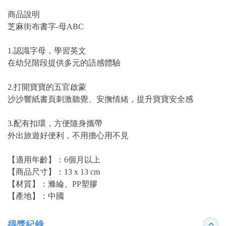
商品說明
芝麻街布書字-母ABC
1.認識字母，學習英文
在幼兒階段提供多元的語感體驗
2.打開寶寶的五官啟蒙
沙沙響紙書頁刺激聽覺、安撫情緒，提升寶寶安全感
3.配有扣環，方便隨身攜帶
外出旅遊好便利，不用擔心用不見
【適用年齡】：6個月以上
【商品尺寸】：13 x 13 cm
【材質】：滌綸、PP塑膠
【產地】：中國
得獎紀錄