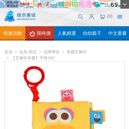
(
0
)
特惠活動
限時價
人氣精選
幼幼親子
中文童書
首頁
玩具/用品
品牌專區
美國芝麻街
【芝麻街布書】字母ABC