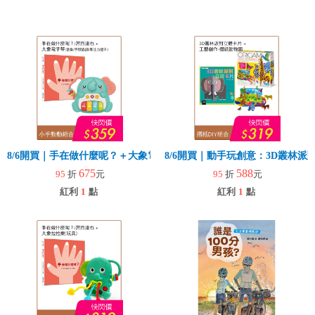
8/6開買｜手在做什麼呢？＋大象電子琴
8/6開買｜動手玩創意：3D叢林
675
588
95
折
元
95
折
元
紅利
1
點
紅利
1
點