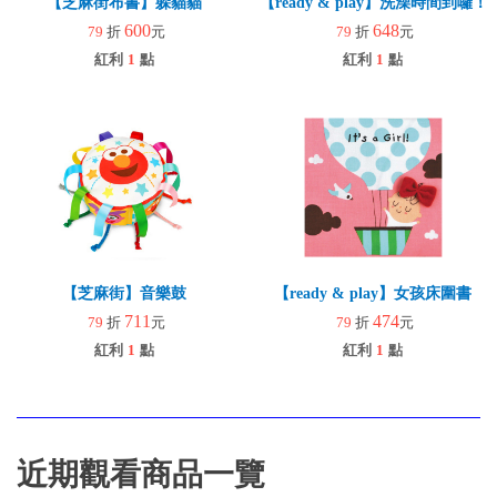
【芝麻街布書】躲貓貓
【ready & play】洗澡時間到囉！
600
648
79
折
元
79
折
元
紅利
1
點
紅利
1
點
【芝麻街】音樂鼓
【ready & play】女孩床圍書
711
474
79
折
元
79
折
元
紅利
1
點
紅利
1
點
近期觀看商品一覽