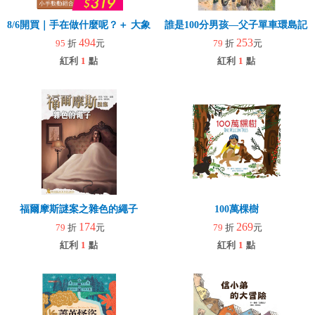
8/6開買｜手在做什麼呢？＋ 大象拉拉樂(玩具)
誰是100分男孩—父子單車環島記
494
253
95
折
元
79
折
元
紅利
1
點
紅利
1
點
福爾摩斯謎案之雜色的繩子
100萬棵樹
174
269
79
折
元
79
折
元
紅利
1
點
紅利
1
點