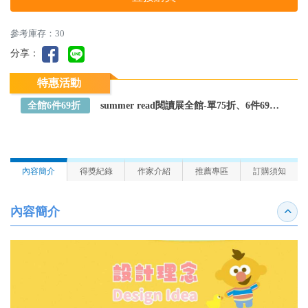
參考庫存：30
分享：
特惠活動
全館6件69折
summer read閱讀展全館-單75折、6件69折～全館任選
內容簡介
得獎紀錄
作家介紹
推薦專區
訂購須知
內容簡介
收合