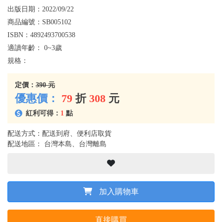
出版日期：
2022/09/22
商品編號：
SB005102
ISBN：
4892493700538
適讀年齡：
0~3歲
規格：
定價：
390 元
優惠價：
79
折
308
元
紅利可得：
1
點
配送方式：配送到府、便利店取貨
配送地區： 台灣本島、台灣離島
加入購物車
直接購買