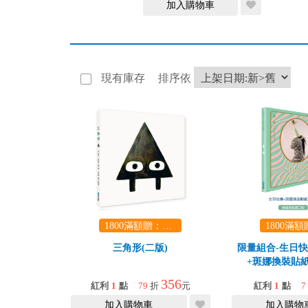
加入購物車
加入購物車
現有庫存
排序依
1800滿額贈：口袋玩具一份（隨機出貨） (summer read)
三角形(二版)
限量組合-生日
+斑娜換裝貼紙
356
紅利
1
點
79
折
元
紅利
1
點
7
加入購物車
加入購物