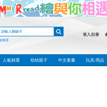
登入/註冊
階搜尋
人氣精選
幼幼親子
中文童書
玩具/用品