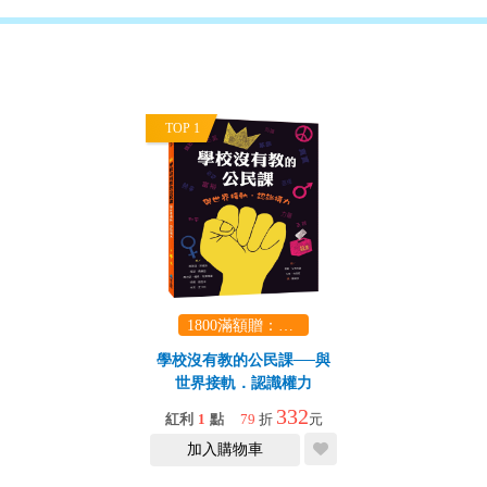
TOP 1
1800滿額贈：口袋玩具一份（隨機出貨） (summer read)
學校沒有教的公民課──與
世界接軌．認識權力
332
紅利
1
點
79
折
元
加入購物車