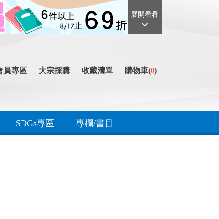
展開看看
會員專區
大宗採購
收藏清單
購物車(
0
)
SDGs專區
專欄/書目