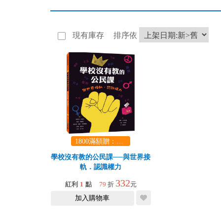
現有庫存
排序依
1800滿額贈：口袋玩具一份（隨機出貨） (summer read)
學校沒有教的公民課──與世界接
軌．認識權力
332
紅利
1
點
79
折
元
加入購物車