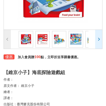
100
優惠
加入會員贈
點，立即折並享購書優惠。
【維京小子】海底探險遊戲組
作者：
原文作者：
維京小子
繪者：
譯者：
出版社：
臺灣麥克股份有限公司