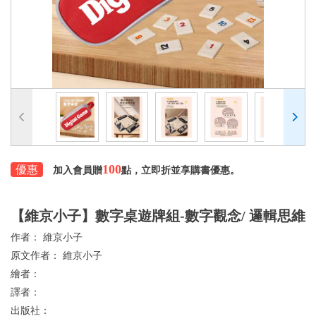
100
優惠
加入會員贈
點，立即折並享購書優惠。
【維京小子】數字桌遊牌組-數字觀念/ 邏輯思維
作者：
維京小子
原文作者：
維京小子
繪者：
譯者：
出版社：