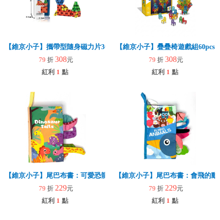
【維京小子】攜帶型隨身磁力片30pcs
【維京小子】疊疊椅遊戲組60pcs
308
308
79
折
元
79
折
元
紅利
1
點
紅利
1
點
【維京小子】尾巴布書：可愛恐龍
【維京小子】尾巴布書：會飛的動
229
229
79
折
元
79
折
元
紅利
1
點
紅利
1
點