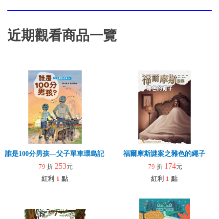
近期觀看商品一覽
誰是100分男孩—父子單車環島記（二版）
福爾摩斯謎案之雜色的繩子
253
174
79
折
元
79
折
元
紅利
1
點
紅利
1
點