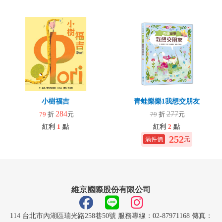
小樹福吉
青蛙樂樂1我想交朋友
284
277
79
折
元
79
折
元
紅利
1
點
紅利
2
點
252
元
維京國際股份有限公司
114 台北市內湖區瑞光路258巷50號 服務專線：02-87971168 傳真：