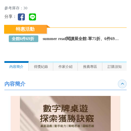
參考庫存：30
分享：
特惠活動
全館6件69折
summer read閱讀展全館-單75折、6件69折～全館任選
內容簡介
得獎紀錄
作家介紹
推薦專區
訂購須知
內容簡介
收合