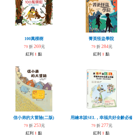
100萬棵樹
菁英怪盜學院
269
284
79
折
元
79
折
元
紅利
1
點
紅利
1
點
信小弟的大冒險(二版)
用繪本談SEL，幸福共好全齡必修
253
277
79
折
元
79
折
元
紅利
1
點
紅利
1
點