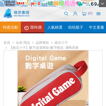
(
0
)
特惠活動
限時價
人氣精選
幼幼親子
中文童書
首頁
玩具/用品
品牌專區
維京小子
【維京小子】數字桌遊牌組-數字觀念/ 邏輯思維