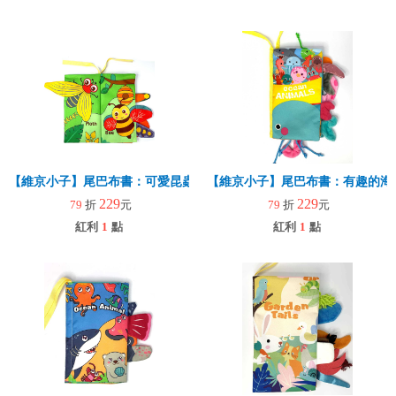
【維京小子】尾巴布書：可愛昆蟲
【維京小子】尾巴布書：有趣的海
229
229
79
折
元
79
折
元
紅利
1
點
紅利
1
點