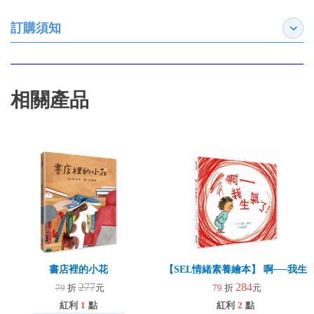
訂購須知
展開
相關產品
書店裡的小花
【SEL情緒素養繪本】 啊──我生氣
277
284
79
折
元
79
折
元
紅利
1
點
紅利
2
點