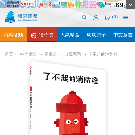
(
0
)
特惠活動
限時價
人氣精選
幼幼親子
中文童書
首頁
中文童書
圖畫書
自我認同
了不起的消防栓