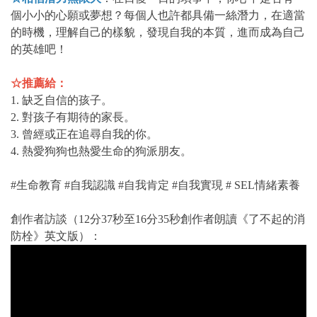
個小小的心願或夢想？每個人也許都具備一絲潛力，在適當
的時機，理解自己的樣貌，發現自我的本質，進而成為自己
的英雄吧！
☆推薦給：
1. 缺乏自信的孩子。
2. 對孩子有期待的家長。
3. 曾經或正在追尋自我的你。
4. 熱愛狗狗也熱愛生命的狗派朋友。
#生命教育 #自我認識 #自我肯定 #自我實現 # SEL情緒素養
創作者訪談（12分37秒至16分35秒創作者朗讀《了不起的消
防栓》英文版）：