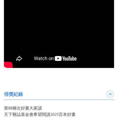
得獎紀錄
收合
第88梯次好書大家讀
天下雜誌基金會希望閱讀2025百本好書