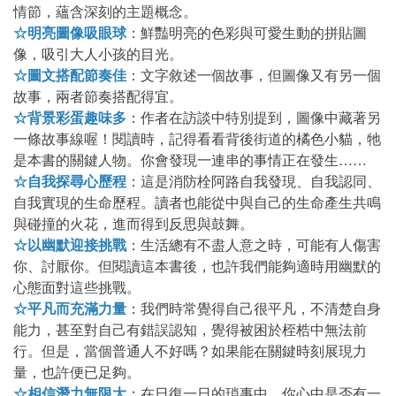
情節，蘊含深刻的主題概念。
☆明亮圖像吸眼球
：鮮豔明亮的色彩與可愛生動的拼貼圖
像，吸引大人小孩的目光。
☆圖文搭配節奏佳
：文字敘述一個故事，但圖像又有另一個
故事，兩者節奏搭配得宜。
☆背景彩蛋趣味多
：作者在訪談中特別提到，圖像中藏著另
一條故事線喔！閱讀時，記得看看背後街道的橘色小貓，牠
是本書的關鍵人物。你會發現一連串的事情正在發生……
☆自我探尋心歷程
：這是消防栓阿路自我發現、自我認同、
自我實現的生命歷程。讀者也能從中與自己的生命產生共鳴
與碰撞的火花，進而得到反思與鼓舞。
☆以幽默迎接挑戰
：生活總有不盡人意之時，可能有人傷害
你、討厭你。但閱讀這本書後，也許我們能夠適時用幽默的
心態面對這些挑戰。
☆平凡而充滿力量
：我們時常覺得自己很平凡，不清楚自身
能力，甚至對自己有錯誤認知，覺得被困於桎梏中無法前
行。但是，當個普通人不好嗎？如果能在關鍵時刻展現力
量，也許便已足夠。
☆相信潛力無限大
：在日復一日的瑣事中，你心中是否有一