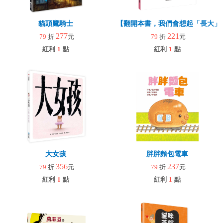
貓頭鷹騎士
【翻開本書，我們會想起「長大」
277
221
79
折
元
79
折
元
紅利
1
點
紅利
1
點
大女孩
胖胖麵包電車
356
237
79
折
元
79
折
元
紅利
1
點
紅利
1
點