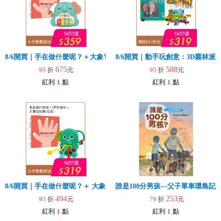
8/6開買｜手在做什麼呢？＋大象電子琴
8/6開買｜動手玩創意：3D叢林
675
588
95
折
元
95
折
元
紅利
1
點
紅利
1
點
8/6開買｜手在做什麼呢？＋ 大象拉拉樂(玩具)
誰是100分男孩—父子單車環島記
494
253
95
折
元
79
折
元
紅利
1
點
紅利
1
點