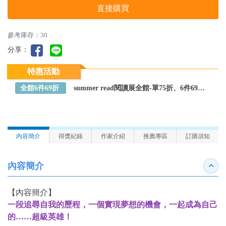
直接購買
參考庫存：30
分享：
特惠活動
全館6件69折
summer read閱讀展全館-單75折、6件69折～全館任選
內容簡介
得獎紀錄
作家介紹
推薦專區
訂購須知
內容簡介
收合
【內容簡介】
一段追尋自我的歷程，一個實現夢想的機會，一起成為自己
的……超級英雄！