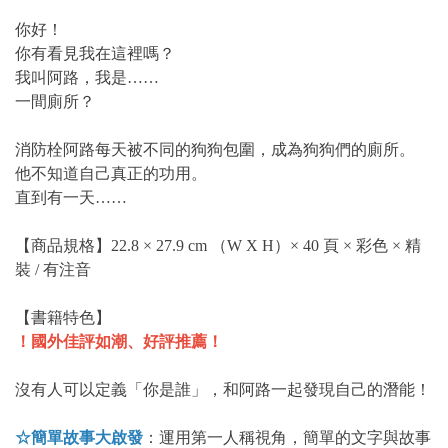
你好！
你有看見我在這裡嗎？
我叫阿路，我是……
一間廁所？
消防栓阿路每天被不同的狗狗包圍，成為狗狗們的廁所。
他不知道自己真正的功用。
直到有一天……
【商品規格】22.8 × 27.9 cm （W X H）× 40 頁 × 彩色 × 精
裝 / 有注音
【書籍特色】
！國外佳評如潮、好評推薦！
沒有人可以定義「你是誰」，和阿路一起發現自己的潛能！
☆簡單故事大啟發
：運用第一人稱視角，簡單的文字與故事