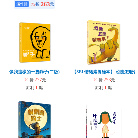
263
75
折
元
像我這樣的一隻獅子(二版)
【SEL情緒素養繪本】 恐龍怎麼發
277
253
79
折
元
79
折
元
紅利
1
點
紅利
1
點