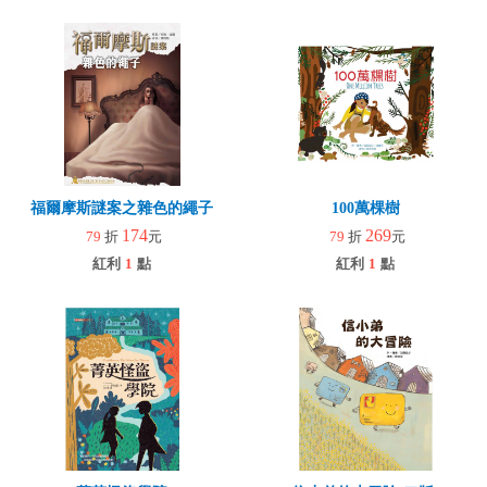
福爾摩斯謎案之雜色的繩子
100萬棵樹
174
269
79
折
元
79
折
元
紅利
1
點
紅利
1
點