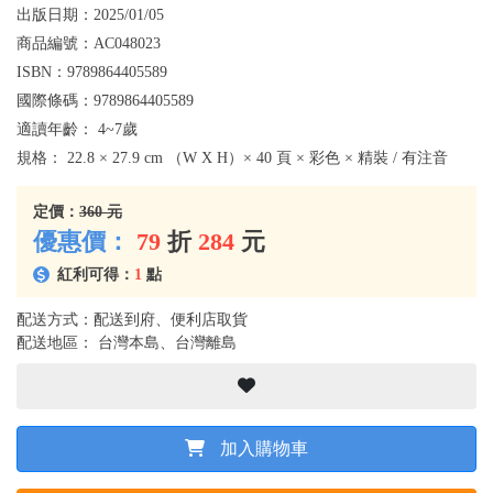
出版日期：
2025/01/05
商品編號：
AC048023
ISBN：
9789864405589
國際條碼：
9789864405589
適讀年齡：
4~7歲
規格：
22.8 × 27.9 cm （W X H）× 40 頁 × 彩色 × 精裝 / 有注音
定價：
360 元
優惠價：
79
折
284
元
紅利可得：
1
點
配送方式：配送到府、便利店取貨
配送地區： 台灣本島、台灣離島
加入購物車