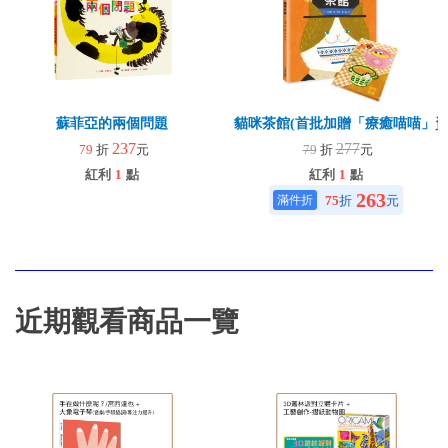
蘇菲亞的兩個問題
貓咪茶館(首批加贈「療癒喵喵」資
237
277
79
折
元
79
折
元
紅利
1
點
紅利
1
點
263
75
折
元
近期觀看商品一覽