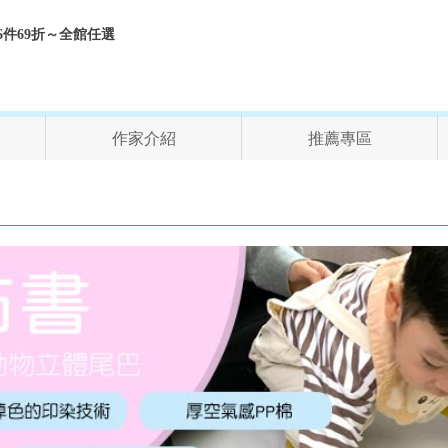
折、6件69折～全館任選
作家介紹
推薦專區