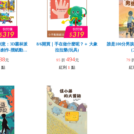
創意：3D叢林派
8/6開買｜手在做什麼呢？＋ 大象
誰是100分男
創作-摺紙動物
拉拉樂(玩具)
（
88
494
元
95
折
元
79
點
紅利
1
點
紅