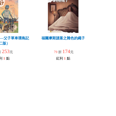
孩—父子單車環島記
福爾摩斯謎案之雜色的繩子
二版）
253
174
折
元
79
折
元
利
1
點
紅利
1
點