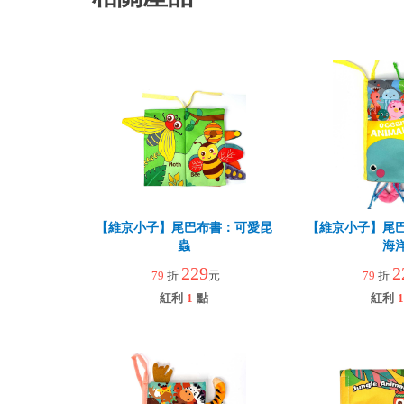
【維京小子】尾巴布書：可愛昆
【維京小子】尾
蟲
海
229
2
79
折
元
79
折
紅利
1
點
紅利
1