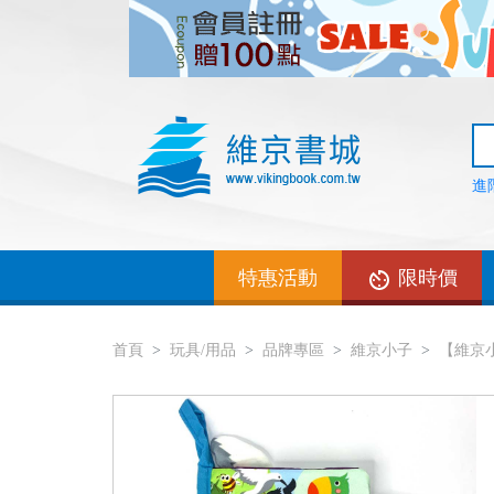
進
特惠活動
限時價
首頁
玩具/用品
品牌專區
維京小子
【維京