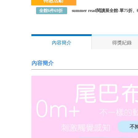
特惠活動
全館6件69折
summer read閱讀展全館-單75
內容簡介
得獎紀錄
內容簡介