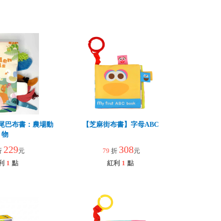
尾巴布書：農場動
【芝麻街布書】字母ABC
物
229
308
折
元
79
折
元
利
1
點
紅利
1
點