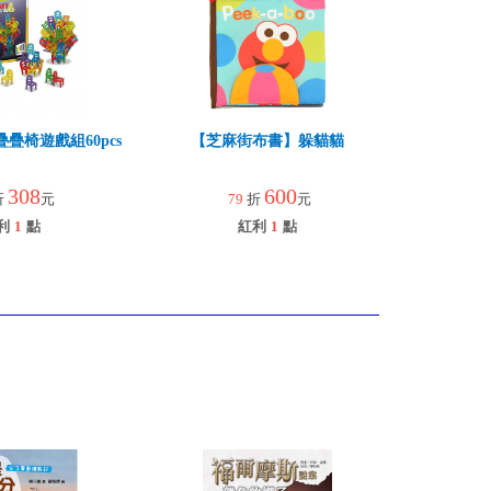
疊椅遊戲組60pcs
【芝麻街布書】躲貓貓
308
600
折
元
79
折
元
利
1
點
紅利
1
點