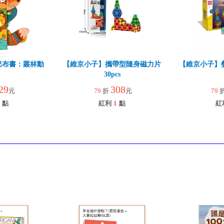
巴布書：叢林動
【維京小子】攜帶型隨身磁力片
【維京小子】疊
30pcs
29
308
元
79
折
元
79
點
紅利
1
點
紅