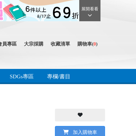
展開看看
會員專區
大宗採購
收藏清單
購物車(
0
)
SDGs專區
專欄/書目
加入購物車