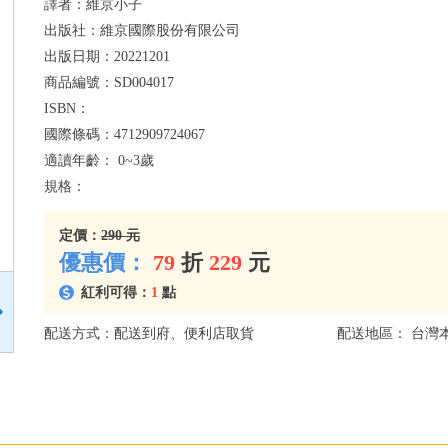
譯者：
維京小子
出版社：
維京國際股份有限公司
出版日期：
20221201
商品編號：
SD004017
ISBN：
國際條碼：
4712909724067
適讀年齡：
0~3歲
規格：
定價：
290 元
優惠價：
79
折
229
元
紅利可得：
1
點
配送方式：配送到府、便利店取貨
配送地區： 台灣