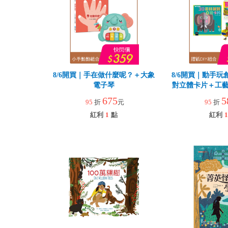
8/6開買｜手在做什麼呢？＋大象
8/6開買｜動手玩
電子琴
對立體卡片＋工藝
園
675
5
95
折
元
95
折
紅利
1
點
紅利
1