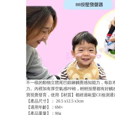
不一樣的動物立體尾巴鍛鍊觸覺感知能力，每款
力。內裡加有厚空氣感PP棉，輕輕按壓都有好
寶視覺發育，使用【材質】都經過歐盟CE檢測通
【產品尺寸】： 20.5 x12.5 x3cm
【適用年齡】：6M+
【產品重量】：90g