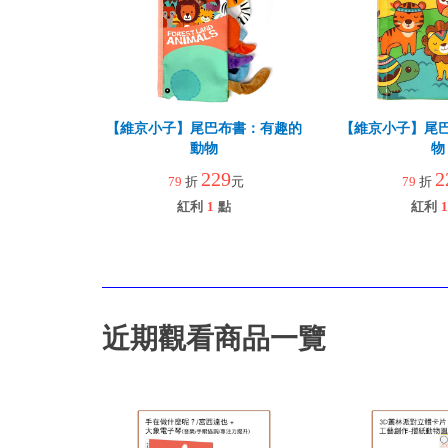
【維京小子】尾巴布書：有趣的
【維京小子】尾
動物
物
229
2
79
折
元
79
折
紅利
1
點
紅利
1
近期觀看商品一覽