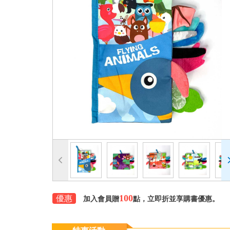
100
優惠
加入會員贈
點，立即折並享購書優惠。