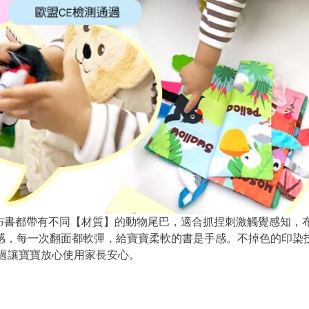
布書都帶有不同【材質】的動物尾巴，適合抓捏刺激觸覺感知，布
觸感，每一次翻面都軟彈，給寶寶柔軟的書是手感。不掉色的印染
過讓寶寶放心使用家長安心。