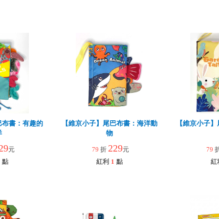
巴布書：有趣的
【維京小子】尾巴布書：海洋動
【維京小子】
洋
物
29
229
元
79
折
元
79
點
紅利
1
點
紅