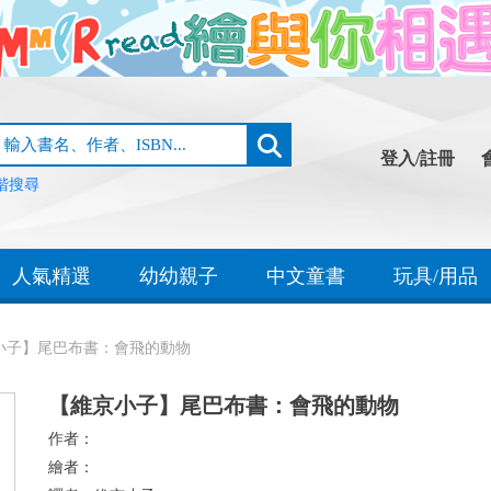
登入/註冊
階搜尋
人氣精選
幼幼親子
中文童書
玩具/用品
小子】尾巴布書：會飛的動物
【維京小子】尾巴布書：會飛的動物
作者：
繪者：