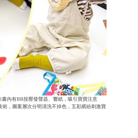
書內有BB按壓發聲器、響紙，吸引寶寶注意
技術，圖案層次分明清洗不掉色，五彩繽紛刺激寶