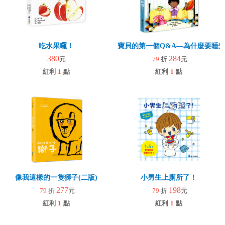
吃水果囉！
寶貝的第一個Q&A—為什麼要睡
380
284
元
79
折
元
紅利
1
點
紅利
1
點
像我這樣的一隻獅子(二版)
小男生上廁所了！
277
198
79
折
元
79
折
元
紅利
1
點
紅利
1
點