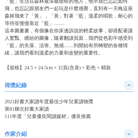
「藍」生活在森林最深最陰暗的地方，他早就已忘記如何
飛，也忘記跟朋友們一起玩是什麼感覺，直到有一天晚這座
森林飛來了「黃」，「黃」對著「藍」溫柔的唱歌，耐心的
等待並慢慢靠近「藍」……
這本圖畫書，有個像在你床邊訴說的輕柔故事，卻搭配著讓
人驚豔、繽紛的圖像，隨著翻讀頁面，我們從色彩中感受到
「藍」的失落、沮喪、無感……到開始有所轉變的各種情
緒，讓我們看到溫柔的力量和改變的重要性。
【規格】24.5 × 24.5cm × 32頁(含扉) × 彩色 × 精裝
得獎紀錄
收合
2021好書大家讀年度最佳少年兒童讀物獎
第81梯次好書大家讀
111年度「兒童優良閱讀媒材」優良推薦
作家介紹
展開