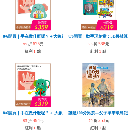
8/6開買｜手在做什麼呢？＋大象電子琴
8/6開買｜動手玩創意：3D叢林
675
588
95
折
元
95
折
元
紅利
1
點
紅利
1
點
8/6開買｜手在做什麼呢？＋ 大象拉拉樂(玩具)
誰是100分男孩—父子單車環島記
494
253
95
折
元
79
折
元
紅利
1
點
紅利
1
點