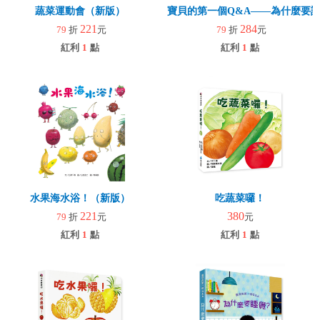
蔬菜運動會（新版）
寶貝的第一個Q&A――為什麼要
221
284
79
折
元
79
折
元
紅利
1
點
紅利
1
點
水果海水浴！（新版）
吃蔬菜囉！
221
380
79
折
元
元
紅利
1
點
紅利
1
點