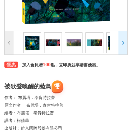
100
優惠
加入會員贈
點，立即折並享購書優惠。
被歌聲喚醒的藍鳥
作者：
布麗塔．泰肯特拉普
原文作者：
布麗塔．泰肯特拉普
繪者：
布麗塔．泰肯特拉普
譯者：
柯倩華
出版社：
維京國際股份有限公司