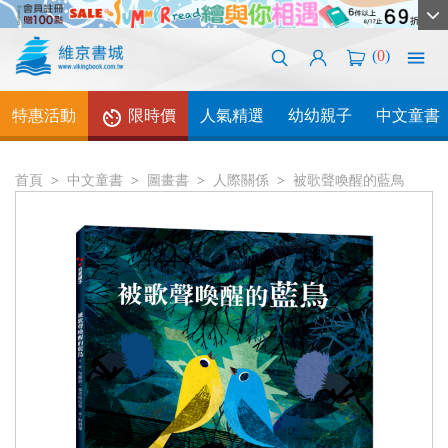
(
0
)
特惠活動
限時價
人氣精選
幼幼親子
中文童書
首頁
中文童書
圖畫書
人際關係
被歌聲喚醒的藍鳥