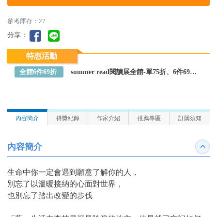
參考庫存：27
分享：
特惠活動
全館6件69折
summer read閱讀展全館-單75折、6件69折～全館任選
內容簡介
得獎紀錄
作家介紹
推薦專區
訂購須知
內容簡介
收合
生命中你一定會遇到願意了解你的人，
別忘了以溫暖接納的心面對世界，
也別忘了踏出改變的步伐