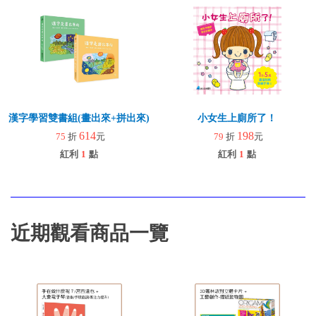
漢字學習雙書組(畫出來+拼出來)
小女生上廁所了！
614
198
75
折
元
79
折
元
紅利
1
點
紅利
1
點
近期觀看商品一覽