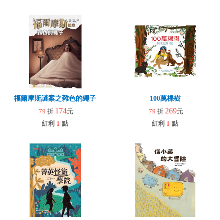
福爾摩斯謎案之雜色的繩子
100萬棵樹
174
269
79
折
元
79
折
元
紅利
1
點
紅利
1
點