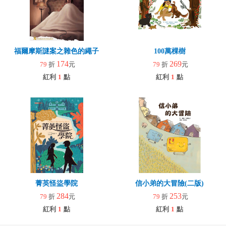
福爾摩斯謎案之雜色的繩子
100萬棵樹
174
269
79
折
元
79
折
元
紅利
1
點
紅利
1
點
菁英怪盜學院
信小弟的大冒險(二版)
284
253
79
折
元
79
折
元
紅利
1
點
紅利
1
點