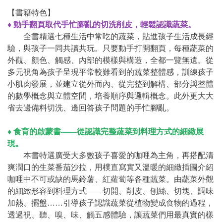
【書籍特色】
♦ 動手翻頁取代手忙腳亂的切洗削皮，輕鬆認識蔬菜。
全書精選七種生活中常吃的蔬菜，貼進孩子生活成長經
驗，與孩子一同共讀共玩。只要動手打開翻頁，每種蔬菜的
外觀、顏色、觸感、內部的模樣與構造，全都一覽無遺。從
多元視角為孩子呈現平常較難看到的蔬菜整體感，訓練孩子
小肌肉發展，並建立從外而內、從完整到解構、部分與整體
的數學概念與立體空間，培養順序與邏輯概念。此外更大大
省去邊備料切洗、邊回答孩子問題的手忙腳亂。
♦ 食育的啟蒙書——從認識完整蔬菜到料理方式的細緻展
現。
本書特選廣受大多數孩子喜愛的咖哩為主角，再搭配清
爽潤口的生菜番茄沙拉，用樸直寫實又溫暖的細緻插圖介紹
咖哩中不可或缺的馬鈴薯、紅蘿蔔等各種蔬菜。由蔬菜外觀
的細緻形容到料理方式——切開、削皮、刨絲、切塊、調味
加熱、擺盤……引導孩子認識蔬菜從植物變成食物的過程，
透過視、聽、嗅、味、觸五感體驗，讓蔬菜們用最真實的樣