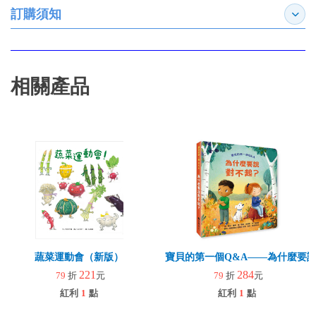
訂購須知
展開
相關產品
蔬菜運動會（新版）
寶貝的第一個Q&A――為什麼要
221
284
79
折
元
79
折
元
紅利
1
點
紅利
1
點