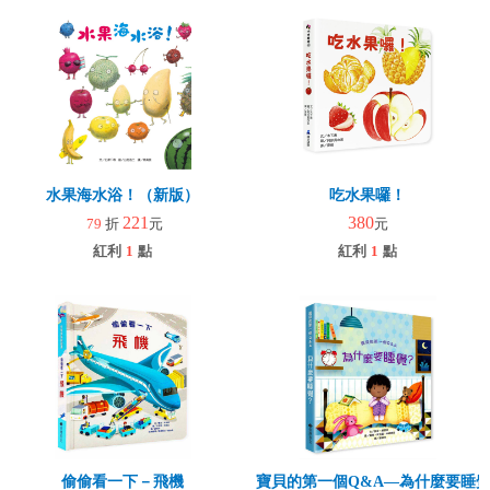
水果海水浴！（新版）
吃水果囉！
221
380
79
折
元
元
紅利
1
點
紅利
1
點
偷偷看一下－飛機
寶貝的第一個Q&A—為什麼要睡