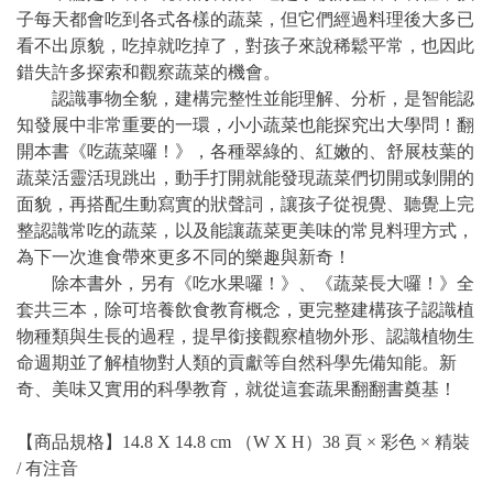
子每天都會吃到各式各樣的蔬菜，但它們經過料理後大多已
看不出原貌，吃掉就吃掉了，對孩子來說稀鬆平常，也因此
錯失許多探索和觀察蔬菜的機會。
認識事物全貌，建構完整性並能理解、分析，是智能認
知發展中非常重要的一環，小小蔬菜也能探究出大學問！翻
開本書《吃蔬菜囉！》，各種翠綠的、紅嫩的、舒展枝葉的
蔬菜活靈活現跳出，動手打開就能發現蔬菜們切開或剝開的
面貌，再搭配生動寫實的狀聲詞，讓孩子從視覺、聽覺上完
整認識常吃的蔬菜，以及能讓蔬菜更美味的常見料理方式，
為下一次進食帶來更多不同的樂趣與新奇！
除本書外，另有《吃水果囉！》、《蔬菜長大囉！》全
套共三本，除可培養飲食教育概念，更完整建構孩子認識植
物種類與生長的過程，提早銜接觀察植物外形、認識植物生
命週期並了解植物對人類的貢獻等自然科學先備知能。新
奇、美味又實用的科學教育，就從這套蔬果翻翻書奠基！
【商品規格】14.8 X 14.8 cm （W X H）38 頁 × 彩色 × 精裝
/ 有注音