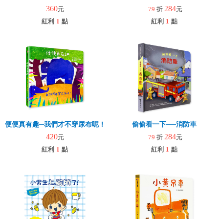
360
284
元
79
折
元
紅利
1
點
紅利
1
點
便便真有趣─我們才不穿尿布呢！
偷偷看一下──消防車
420
284
元
79
折
元
紅利
1
點
紅利
1
點