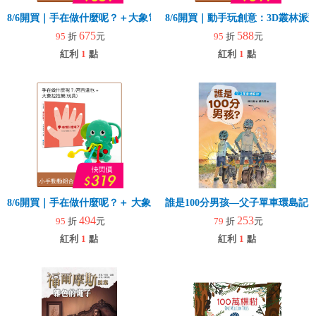
8/6開買｜手在做什麼呢？＋大象電子琴
8/6開買｜動手玩創意：3D叢林
675
588
95
折
元
95
折
元
紅利
1
點
紅利
1
點
8/6開買｜手在做什麼呢？＋ 大象拉拉樂(玩具)
誰是100分男孩—父子單車環島記
494
253
95
折
元
79
折
元
紅利
1
點
紅利
1
點