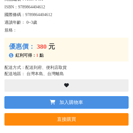
ISBN：
9789864404612
國際條碼：
9789864404612
適讀年齡：
0~3歲
規格：
優惠價：
380
元
紅利可得：
1
點
配送方式：配送到府、便利店取貨
配送地區： 台灣本島、台灣離島
加入購物車
直接購買