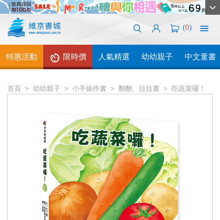
(
0
)
特惠活動
限時價
人氣精選
幼幼親子
中文童書
首頁
幼幼親子
小手操作書
翻翻、拉拉書
吃蔬菜囉！