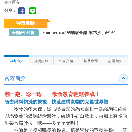
參考庫存：30
分享：
特惠活動
全館6件69折
summer read閱讀展全館-單75折、6件69折～全館任選
內容簡介
得獎紀錄
作家介紹
推薦專區
訂購須知
內容簡介
收合
翻一翻、唸一唸——飲食教育輕鬆養成！
省去備料切洗的繁複，快速建構食物的完整世界觀
冷冷的冬天裡，從咕嚕冒泡的鍋裡舀起一匙綴滿紅蘿蔔
與馬鈴薯的濃稠絲滑醬汁，緩緩淋在白飯上，再加上爽脆的
生菜番茄沙拉，嗯——多麼享受啊！
不論是早餐和晚餐的餐桌、還是學校的營養午餐裡，孩