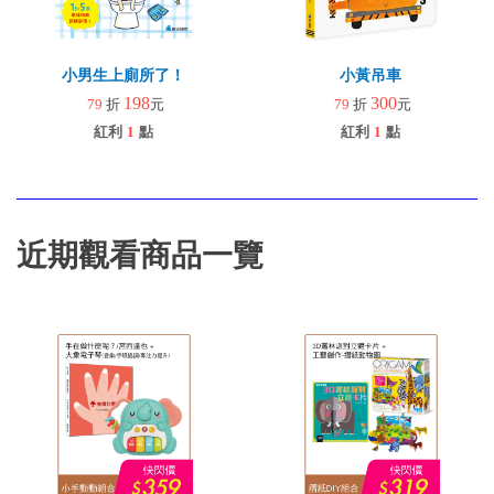
小男生上廁所了！
小黃吊車
198
300
79
折
元
79
折
元
紅利
1
點
紅利
1
點
近期觀看商品一覽