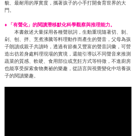
貌、最耐用的厚實度，攜著孩子的小手打開食育世界的大
門。
♦ 「有聲化」的閱讀潛移默化科學觀察與推理能力。
本書敘述大量採用各種聲狀詞，生動重現隨著切、剝、
剁、刨、拌、烹煮沸騰等料理動作而產生的聲音，父母為孩
子朗讀或親子共讀時，透過有節奏又豐富的聲音詞彙，可營
造出彷若身處料理現場的實境，還能引導以不同聲音來推測
蔬菜的質感、軟硬、食用部位或烹飪方式等特徵，不進廚房
也能享受探索食物奧祕的樂趣，從語言與視覺變化中培養孩
子的閱讀樂趣。