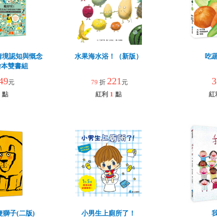
情境認知與慨念
水果海水浴！（新版）
吃
繪本雙書組
49
221
3
元
79
折
元
點
紅利
1
點
紅
獅子(二版)
小男生上廁所了！