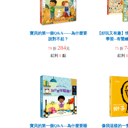
寶貝的第一個Q&A――為什麼要
【好玩又有趣】
說對不起？
學習--有聲
284
7
79
折
元
75
折
紅利
1
點
紅利
1
寶貝的第一個Q&A—為什麼要睡
像我這樣的一隻