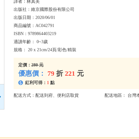
譯者：
林真美
出版社：
維京國際股份有限公司
出版日期：
2020/06/01
商品編號：
AC042791
ISBN：
9789864403219
適讀年齡：
0~3歲
規格：
20 x 21cm/24頁/彩色/精裝
定價：
280 元
優惠價：
79
折
221
元
紅利可得：
1
點
配送方式：配送到府、便利店取貨
配送地區： 台灣