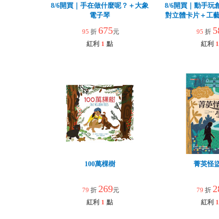
8/6開買｜手在做什麼呢？＋大象
8/6開買｜動手玩
電子琴
對立體卡片＋工藝
園
675
5
95
折
元
95
折
紅利
1
點
紅利
1
100萬棵樹
菁英怪
269
2
79
折
元
79
折
紅利
1
點
紅利
1