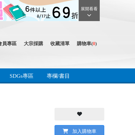
展開看看
會員專區
大宗採購
收藏清單
購物車(
0
)
SDGs專區
專欄/書目
加入購物車