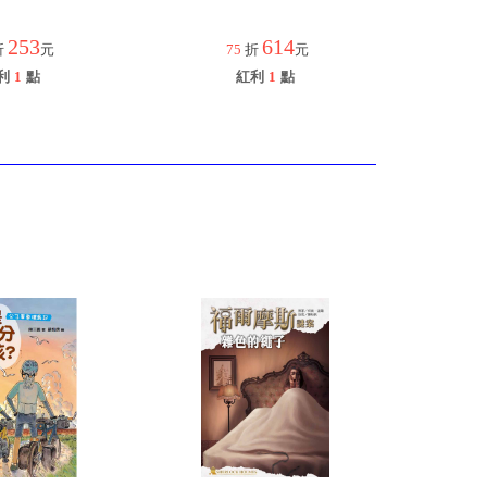
253
614
折
元
75
折
元
利
1
點
紅利
1
點