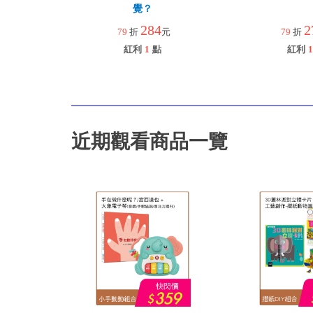
覺？
284
2
79
折
元
79
折
紅利
1
點
紅利
1
近期觀看商品一覽