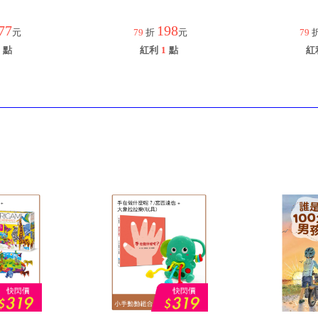
77
198
元
79
折
元
79
點
紅利
1
點
紅