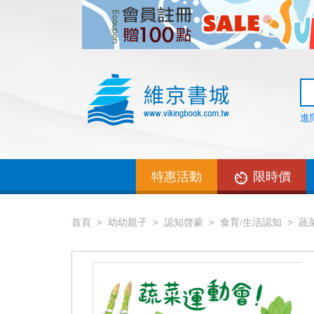
進
特惠活動
限時價
首頁
幼幼親子
認知啓蒙
食育/生活認知
蔬