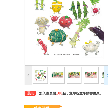
100
優惠
加入會員贈
點，立即折並享購書優惠。