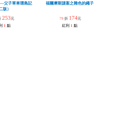
孩—父子單車環島記
福爾摩斯謎案之雜色的繩子
二版）
253
174
折
元
79
折
元
利
1
點
紅利
1
點