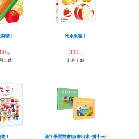
蔬菜囉！
吃水果囉！
80
380
元
元
利
1
點
紅利
1
點
我要！
漢字學習雙書組(畫出來+拼出來)