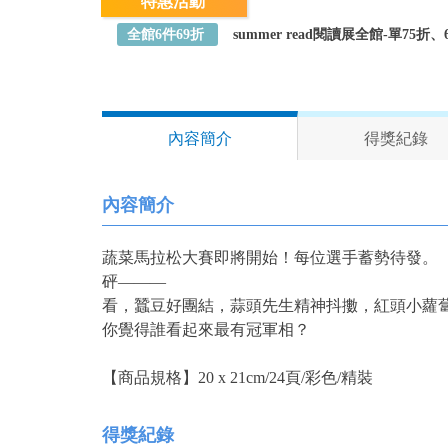
特惠活動
全館6件69折
summer read閱讀展全館-單75
內容簡介
得獎紀錄
內容簡介
蔬菜馬拉松大賽即將開始！每位選手蓄勢待發。
砰———
看，蠶豆好團結，蒜頭先生精神抖擻，紅頭小蘿
你覺得誰看起來最有冠軍相？
【商品規格】20 x 21cm/24頁/彩色/精裝
得獎紀錄