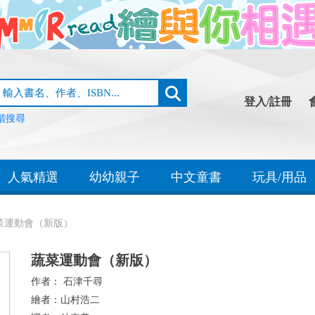
登入/註冊
階搜尋
人氣精選
幼幼親子
中文童書
玩具/用品
菜運動會（新版）
蔬菜運動會（新版）
作者：
石津千尋
繪者：
山村浩二