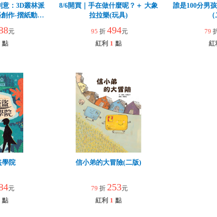
創意：3D叢林派
8/6開買｜手在做什麼呢？＋ 大象
誰是100分男
創作-摺紙動物
拉拉樂(玩具)
（
88
494
元
95
折
元
79
點
紅利
1
點
紅
盜學院
信小弟的大冒險(二版)
84
253
元
79
折
元
點
紅利
1
點