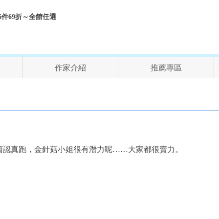
折、6件69折～全館任選
作家介紹
推薦專區
蔔認真跑，金針菇小姐很有潛力呢……大家都很賣力。