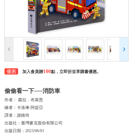
100
優惠
加入會員贈
點，立即折並享購書優惠。
偷偷看一下──消防車
作者：
蘿拉．布萊恩
繪者：
卡洛琳‧阿提亞
譯者：
謝維玲
出版社：
臺灣麥克股份有限公司
出版日期：
2023/06/01