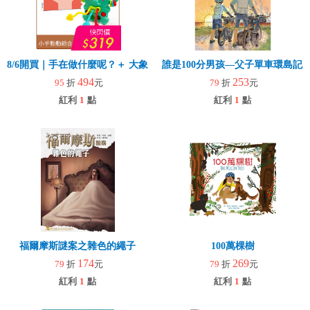
8/6開買｜手在做什麼呢？＋ 大象拉拉樂(玩具)
誰是100分男孩—父子單車環島記
494
253
95
折
元
79
折
元
紅利
1
點
紅利
1
點
福爾摩斯謎案之雜色的繩子
100萬棵樹
174
269
79
折
元
79
折
元
紅利
1
點
紅利
1
點