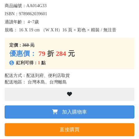
商品編號：
AA014G33
ISBN：
9789862039601
適讀年齡：
4~7歲
規格：
16 X 19 cm （W X H）16 頁 × 彩色 × 精裝 / 無注音
定價：
360 元
優惠價：
79
折
284
元
紅利可得：
1
點
配送方式：配送到府、便利店取貨
配送地區： 台灣本島、台灣離島
加入購物車
直接購買