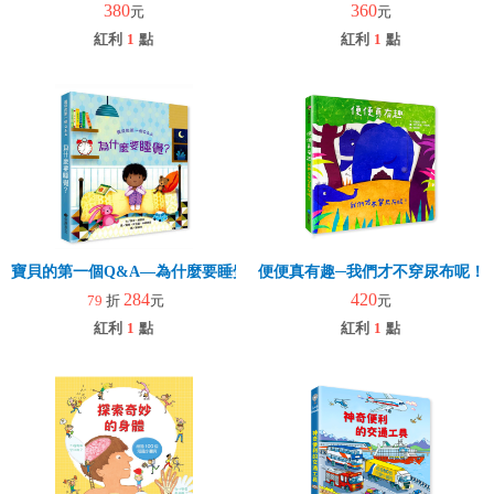
380
360
元
元
紅利
1
點
紅利
1
點
寶貝的第一個Q&A—為什麼要睡覺？
便便真有趣─我們才不穿尿布呢！
284
420
79
折
元
元
紅利
1
點
紅利
1
點