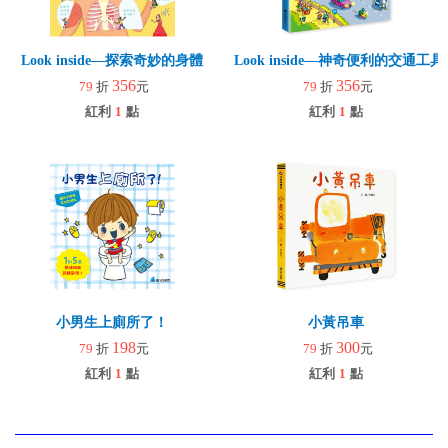
Look inside—探索奇妙的身體
Look inside—神奇便利的交通工具
356
356
79
折
元
79
折
元
紅利
1
點
紅利
1
點
小男生上廁所了！
小黃吊車
198
300
79
折
元
79
折
元
紅利
1
點
紅利
1
點