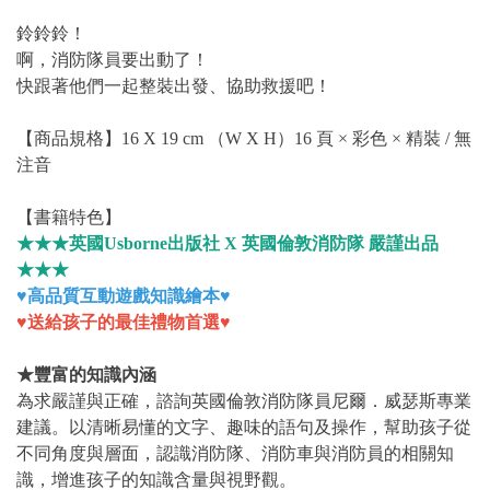
鈴鈴鈴！
啊，消防隊員要出動了！
快跟著他們一起整裝出發、協助救援吧！
【商品規格】16 X 19 cm （W X H）16 頁 × 彩色 × 精裝 / 無
注音
【書籍特色】
★★★英國Usborne出版社 X 英國倫敦消防隊 嚴謹出品
★★★
♥高品質互動遊戲知識繪本♥
♥送給孩子的最佳禮物首選♥
★豐富的知識內涵
為求嚴謹與正確，諮詢英國倫敦消防隊員尼爾．威瑟斯專業
建議。以清晰易懂的文字、趣味的語句及操作，幫助孩子從
不同角度與層面，認識消防隊、消防車與消防員的相關知
識，增進孩子的知識含量與視野觀。