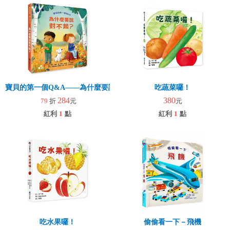
寶貝的第一個Q&A――為什麼要說對不起？
吃蔬菜囉！
284
380
79
折
元
元
紅利
1
點
紅利
1
點
吃水果囉！
偷偷看一下－飛機