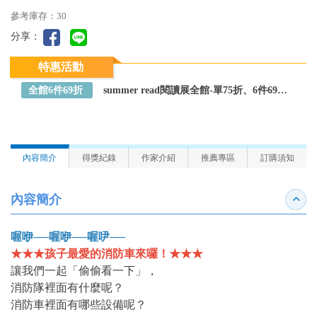
參考庫存：30
分享：
特惠活動
全館6件69折
summer read閱讀展全館-單75折、6件69折～全館任選
內容簡介
得獎紀錄
作家介紹
推薦專區
訂購須知
內容簡介
收合
喔咿──喔咿──喔吚──
★★★孩子最愛的消防車來囉！★★★
讓我們一起「偷偷看一下」，
消防隊裡面有什麼呢？
消防車裡面有哪些設備呢？