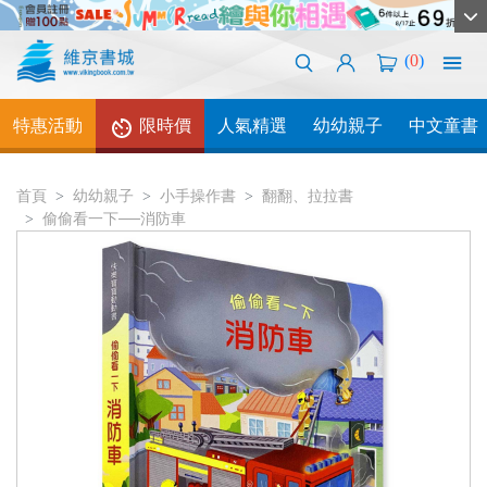
(
0
)
特惠活動
限時價
人氣精選
幼幼親子
中文童書
首頁
幼幼親子
小手操作書
翻翻、拉拉書
偷偷看一下──消防車