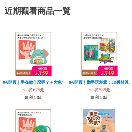
近期觀看商品一覽
8/6開買｜手在做什麼呢？＋大象電子琴
8/6開買｜動手玩創意：3D叢林
675
588
95
折
元
95
折
元
紅利
1
點
紅利
1
點