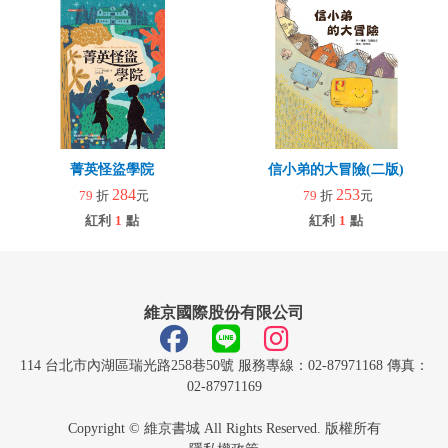
菁英怪盜學院
信小弟的大冒險(二版)
284
253
79
折
元
79
折
元
紅利
1
點
紅利
1
點
維京國際股份有限公司
114 台北市內湖區瑞光路258巷50號 服務專線：02-87971168 傳真：
02-87971169
Copyright © 維京書城 All Rights Reserved. 版權所有