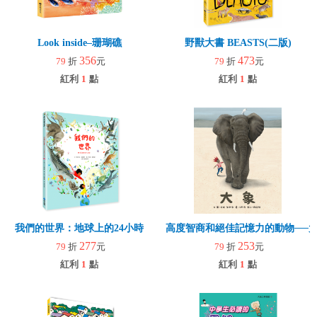
Look inside–珊瑚礁
野獸大書 BEASTS(二版)
356
473
79
折
元
79
折
元
紅利
1
點
紅利
1
點
我們的世界：地球上的24小時
高度智商和絕佳記憶力的動物──
277
253
79
折
元
79
折
元
紅利
1
點
紅利
1
點