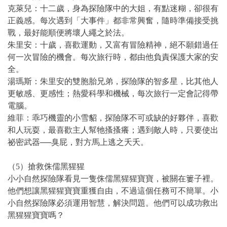
克萊兒：十二歲，身為探險隊中的大姐，有點迷糊，卻很有
正義感。每次遇到「大事件」都非常興奮，隨時準備接受挑
戰，最好能順便將壞人繩之於法。
朱里安：十歲，喜歡運動，又富有冒險精神，絕不願錯過任
何一次冒險的機會。每次旅行時，都由他負責保護大家的安
全。
湯瑪斯：朱里安的雙胞胎兄弟，探險隊的智多星，比其他人
更敏感、更感性；熱愛科學和機械，每次旅行一定會記得帶
電腦。
維菲：乖巧機靈的小雪貂，探險隊不可或缺的好夥伴，喜歡
和人玩耍，最喜歡主人幫牠搔搔癢；遇到敵人時，只要使出
祕密武器──臭屁，對方馬上逃之夭夭。
（5）搶救侏儒黑猩猩
小小自然探險隊看見一隻侏儒黑猩猩寶寶，被關在簍子裡。
他們想讓黑猩猩寶寶重獲自由，不過這個任務可不簡單。小
小自然探險隊必須運用智慧，解決問題。他們可以成功救出
黑猩猩寶寶嗎？