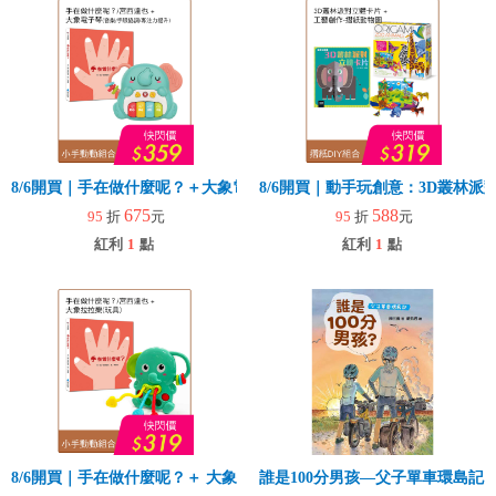
8/6開買｜手在做什麼呢？＋大象電子琴
8/6開買｜動手玩創意：3D叢林
675
588
95
折
元
95
折
元
紅利
1
點
紅利
1
點
8/6開買｜手在做什麼呢？＋ 大象拉拉樂(玩具)
誰是100分男孩—父子單車環島記