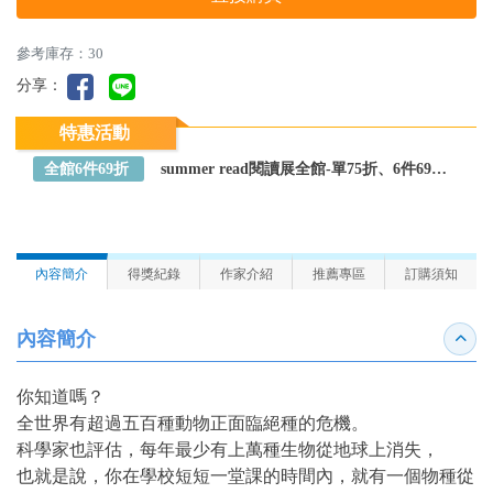
參考庫存：30
分享：
特惠活動
全館6件69折
summer read閱讀展全館-單75折、6件69折～全館任選
內容簡介
得獎紀錄
作家介紹
推薦專區
訂購須知
內容簡介
收合
你知道嗎？
全世界有超過五百種動物正面臨絕種的危機。
科學家也評估，每年最少有上萬種生物從地球上消失，
也就是說，你在學校短短一堂課的時間內，就有一個物種從