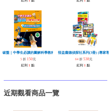
紅利
1
點
紅利
1
點
破盤｜中學生必讀的圖解科學教科書3 發現生命與宇宙的奧祕
怪盜龐德偵探社
150
538
5
折
元
64
折
元
紅利
1
點
紅利
1
點
近期觀看商品一覽