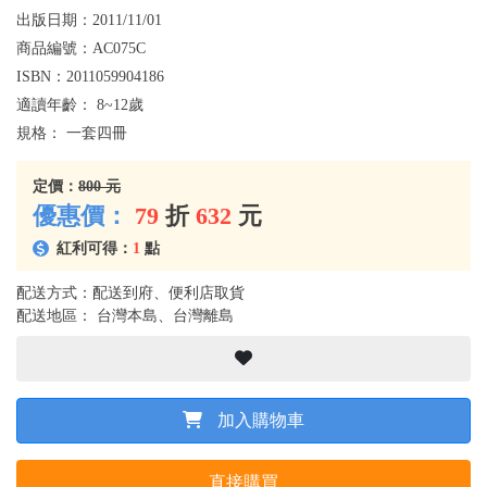
出版日期：
2011/11/01
商品編號：
AC075C
ISBN：
2011059904186
適讀年齡：
8~12歲
規格：
一套四冊
定價：
800 元
優惠價：
79
折
632
元
紅利可得：
1
點
配送方式：配送到府、便利店取貨
配送地區： 台灣本島、台灣離島
加入購物車
直接購買