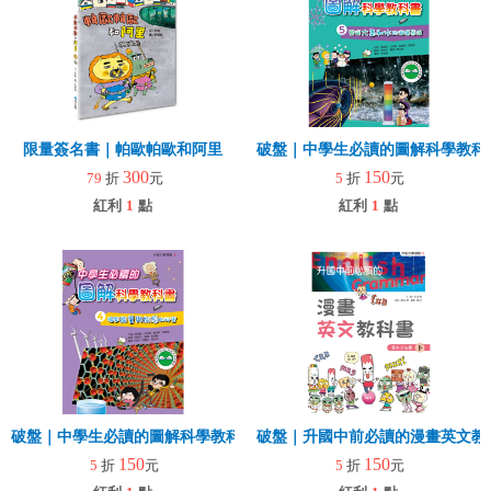
限量簽名書｜帕歐帕歐和阿里
破盤｜中學生必讀的圖解科學教科
300
150
79
折
元
5
折
元
紅利
1
點
紅利
1
點
破盤｜中學生必讀的圖解科學教科書4 揭開能量與能源的祕密
破盤｜升國中前必讀的漫畫英文教科
150
150
5
折
元
5
折
元