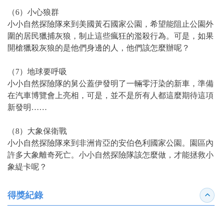
（6）小心狼群
小小自然探險隊來到美國黃石國家公園，希望能阻止公園外
圍的居民獵捕灰狼，制止這些瘋狂的濫殺行為。可是，如果
開槍獵殺灰狼的是他們身邊的人，他們該怎麼辦呢？
（7）地球要呼吸
小小自然探險隊的舅公蓋伊發明了一輛零汙染的新車，準備
在汽車博覽會上亮相，可是，並不是所有人都這麼期待這項
新發明……
（8）大象保衛戰
小小自然探險隊來到非洲肯亞的安伯色利國家公園。園區內
許多大象離奇死亡。小小自然探險隊該怎麼做，才能拯救小
象緹卡呢？
得獎紀錄
收合