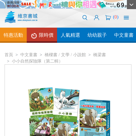
(
0
)
特惠活動
限時價
人氣精選
幼幼親子
中文童書
首頁
中文童書
橋樑書 / 文學 / 小說館
橋梁書
小小自然探險隊（第二輯）