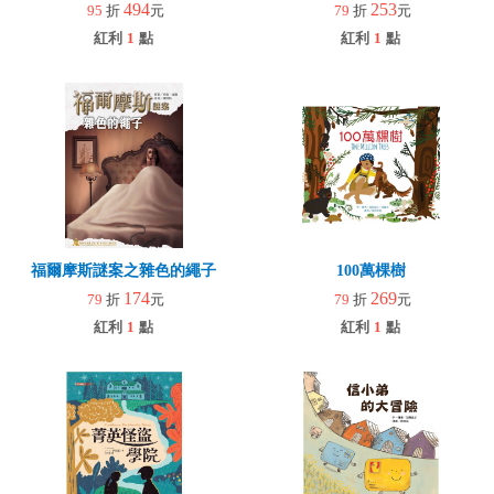
494
253
95
折
元
79
折
元
紅利
1
點
紅利
1
點
福爾摩斯謎案之雜色的繩子
100萬棵樹
174
269
79
折
元
79
折
元
紅利
1
點
紅利
1
點