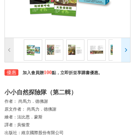
100
優惠
加入會員贈
點，立即折並享購書優惠。
小小自然探險隊（第二輯）
作者：
尚馬力．德佛謝
原文作者：
尚馬力．德佛謝
繪者：
法比恩．蒙斯
譯者：
吳愉萱
出版社：
維京國際股份有限公司