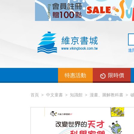
進
特惠活動
限時價
首頁
中文童書
知識館
漫畫、圖解教科書