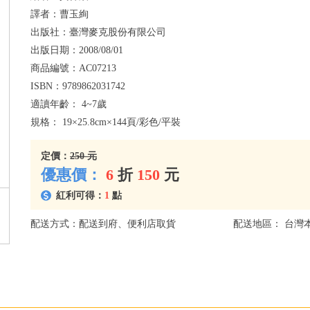
譯者：
曹玉絢
出版社：
臺灣麥克股份有限公司
出版日期：
2008/08/01
商品編號：
AC07213
ISBN：
9789862031742
適讀年齡：
4~7歲
規格：
19×25.8cm×144頁/彩色/平裝
定價：
250 元
優惠價：
6
折
150
元
紅利可得：
1
點
配送方式：配送到府、便利店取貨
配送地區： 台灣