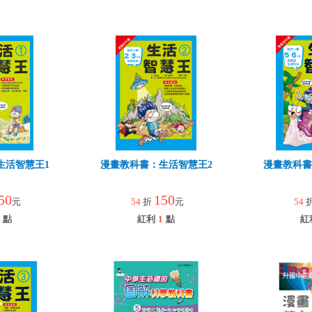
生活智慧王1
漫畫教科書：生活智慧王2
漫畫教科書
50
150
元
54
折
元
54
點
紅利
1
點
紅