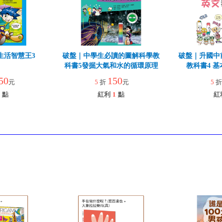
生活智慧王3
破盤｜中學生必讀的圖解科學教
破盤｜升國中
科書5發掘大氣和水的循環原理
教科書4 
50
150
元
5
折
元
5
點
紅利
1
點
紅