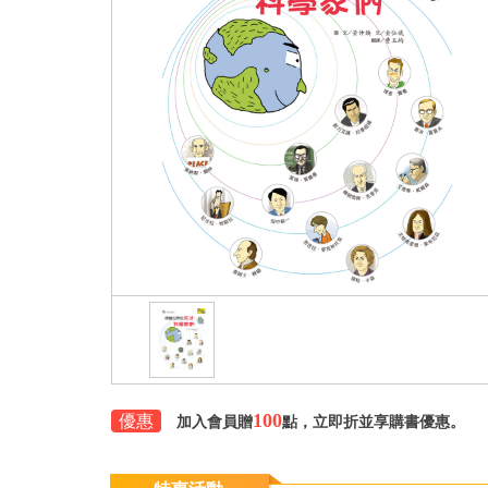
100
優惠
加入會員贈
點，立即折並享購書優惠。