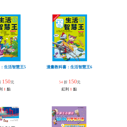
：生活智慧王5
漫畫教科書：生活智慧王6
150
150
折
元
54
折
元
利
1
點
紅利
1
點