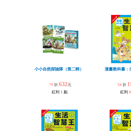
小小自然探險隊（第二輯）
漫畫教科書：
632
1
79
折
元
54
折
紅利
1
點
紅利
1