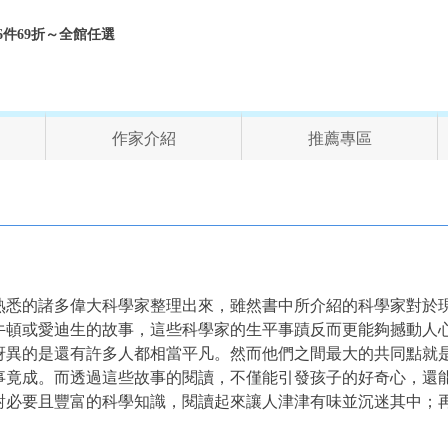
折、6件69折～全館任選
作家介紹
推薦專區
！
熟悉的諸多偉大科學家整理出來，雖然書中所介紹的科學家對於
牛頓或愛迪生的故事，這些科學家的生平事蹟反而更能夠撼動人
訝異的是還有許多人都相當平凡。然而他們之間最大的共同點就
事竟成。而透過這些故事的閱讀，不僅能引發孩子的好奇心，還
對必要且豐富的科學知識，閱讀起來讓人津津有味並沉迷其中；