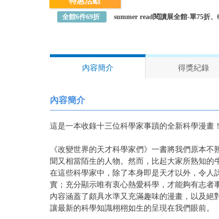
特惠活動
全館6件69折
summer read閱讀展全館-單75
內容簡介
得獎紀錄
內容簡介
這是一本收錄十三位科學家事蹟的全新科學漫畫
《改變世界的天才科學家們》一書將我們原本不
聞又相當陌生的人物。然而，比起大家所熟知的
在這些科學家中，除了本身即是天才以外，令人
實；充分顯示唯有衷心熱愛科學，才能夠有志者
內容涵蓋了頗具水準又充滿趣味的漫畫，以及絕
讓最新的科學知識栩栩如生的呈現在我們眼前。