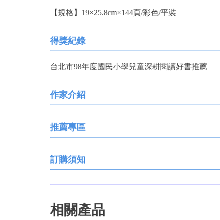
【規格】19×25.8cm×144頁/彩色/平裝
得獎紀錄
台北市98年度國民小學兒童深耕閱讀好書推薦
作家介紹
推薦專區
訂購須知
相關產品