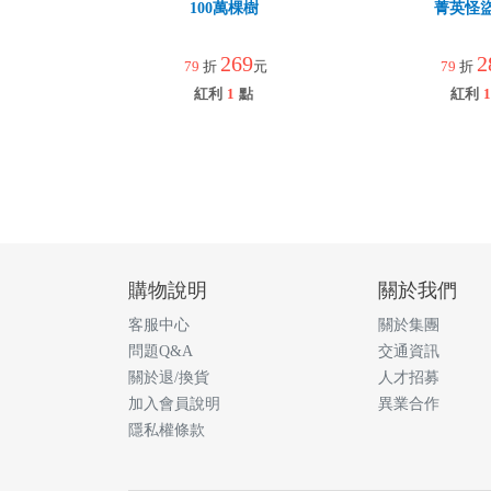
100萬棵樹
菁英怪
269
2
79
折
元
79
折
紅利
1
點
紅利
1
購物說明
關於我們
客服中心
關於集團
問題Q&A
交通資訊
關於退/換貨
人才招募
加入會員說明
異業合作
隱私權條款