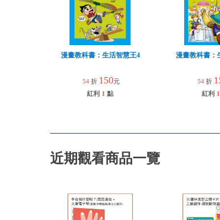
漫畫教科書：生活智慧王4
漫畫教科書：
150
1
54
折
元
54
折
紅利
1
點
紅利
1
近期觀看商品一覽