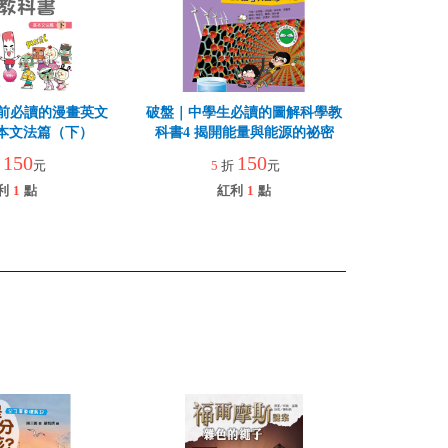
前必讀的漫畫英文
破盤｜中學生必讀的圖解科學教
基本文法篇（下）
科書4 揭開能量與能源的祕密
150
150
折
元
5
折
元
利
1
點
紅利
1
點