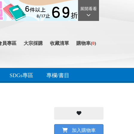
展開看看
會員專區
大宗採購
收藏清單
購物車(
0
)
SDGs專區
專欄/書目
加入購物車