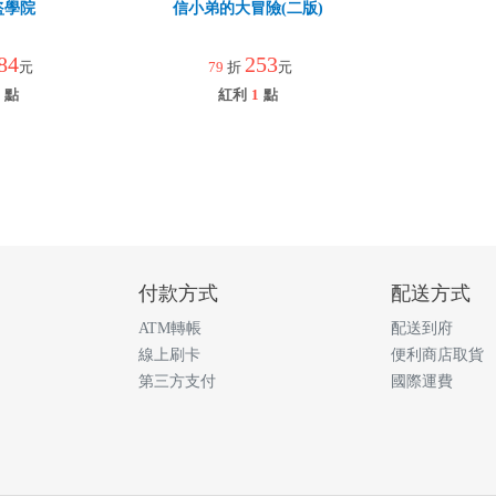
盜學院
信小弟的大冒險(二版)
84
253
元
79
折
元
點
紅利
1
點
付款方式
配送方式
ATM轉帳
配送到府
線上刷卡
便利商店取貨
第三方支付
國際運費