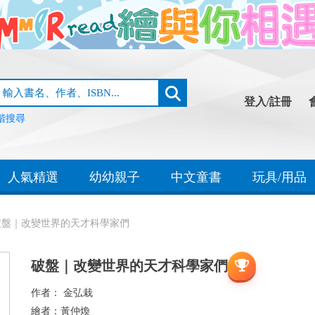
登入/註冊
階搜尋
人氣精選
幼幼親子
中文童書
玩具/用品
破盤｜改變世界的天才科學家們
破盤｜改變世界的天才科學家們
作者：
金弘栽
繪者：
黃仲煥