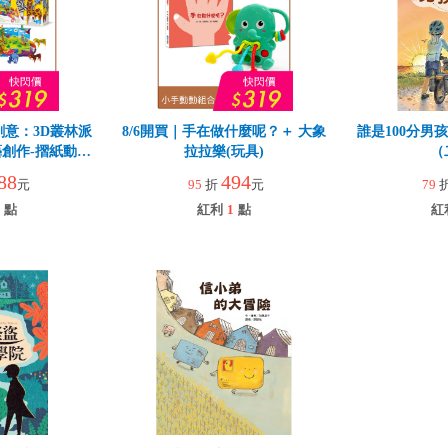
創意：3D叢林派
8/6開買｜手在做什麼呢？＋ 大象
誰是100分男
創作-摺紙動物
拉拉樂(玩具)
（
88
494
元
95
折
元
79
點
紅利
1
點
紅