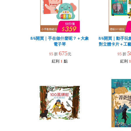
8/6開買｜手在做什麼呢？＋大象
8/6開買｜動手玩
電子琴
對立體卡片＋工藝
園
675
5
95
折
元
95
折
紅利
1
點
紅利
1