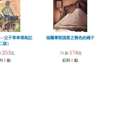
孩—父子單車環島記
福爾摩斯謎案之雜色的繩子
二版）
253
174
折
元
79
折
元
利
1
點
紅利
1
點